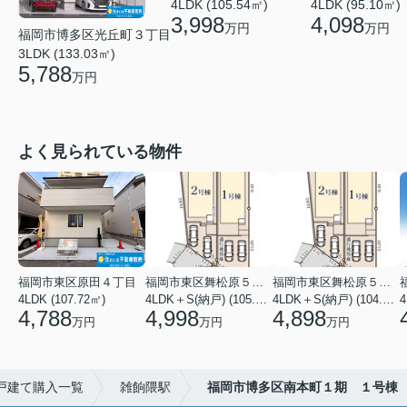
4LDK (105.54㎡)
4LDK (95.10㎡)
3,998
4,098
万円
万円
福岡市博多区光丘町３丁目
3LDK (133.03㎡)
5,788
万円
よく見られている物件
福岡市東区原田４丁目
福岡市東区舞松原５丁目
福岡市東区舞松原５丁目
4LDK (107.72㎡)
4LDK＋S(納戸) (105.70㎡)
4LDK＋S(納戸) (104.08㎡)
4
4,788
4,998
4,898
万円
万円
万円
戸建て購入一覧
雑餉隈駅
福岡市博多区南本町１期 １号棟