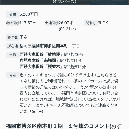
【外観パース】
5,288万円
価格
117.57㎡
26.07坪
3LDK
建物面積
土地面積
間取り
(86.21㎡)
予定
築年数
福岡県
福岡市博多区
南本町
１丁目
所在地
西鉄大牟田線
「
雑餉隈
」駅 徒歩6分
交通
鹿児島本線
「
南福岡
」駅 徒歩11分
西鉄大牟田線
「
桜並木
」駅 徒歩14分
近くのマルキョウまで徒歩6分で行けます♪こちらは省
備考
エネ対策にもご利用頂けます♪夢のマイホームは思い切
って新築の戸建てはいかがでしょうか♪駅から徒歩6分
圏内に立地しています♪福岡市博多区についてお問い合
わせいただければ、地域情報に詳しい当社スタッフが対
応いたします♪もちろん不動産についてもご連絡くださ
いませ(#^^#)
福岡市博多区南本町１期 １号棟のコメント(おす