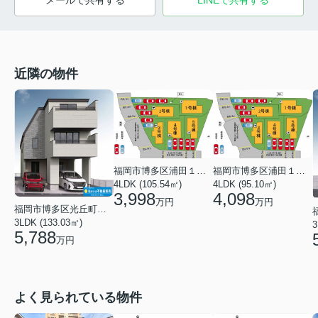
メールで共有する
LINEで共有する
近隣の物件
福岡市博多区浦田１丁目
福岡市博多区浦田１丁目
4LDK (105.54㎡)
4LDK (95.10㎡)
3,998
4,098
万円
万円
福岡市博多区光丘町３丁目
3LDK (133.03㎡)
3
5,788
万円
よく見られている物件