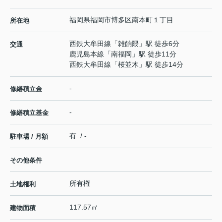
福岡県
福岡市博多区
南本町
１丁目
所在地
西鉄大牟田線
「
雑餉隈
」駅 徒歩6分
交通
鹿児島本線
「
南福岡
」駅 徒歩11分
西鉄大牟田線
「
桜並木
」駅 徒歩14分
-
修繕積立金
-
修繕積立基金
有 / -
駐車場 / 月額
その他条件
所有権
土地権利
117.57㎡
建物面積