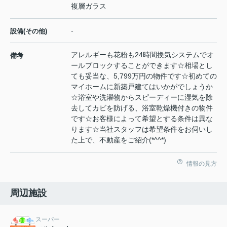
複層ガラス
-
設備(その他)
アレルギーも花粉も24時間換気システムでオ
備考
ールブロックすることができます☆相場とし
ても妥当な、5,799万円の物件です☆初めての
マイホームに新築戸建てはいかがでしょうか
☆浴室や洗濯物からスピーディーに湿気を除
去してカビを防げる、浴室乾燥機付きの物件
です☆お客様によって希望とする条件は異な
ります☆当社スタッフは希望条件をお伺いし
た上で、不動産をご紹介(*^^*)
情報の見方
周辺施設
スーパー