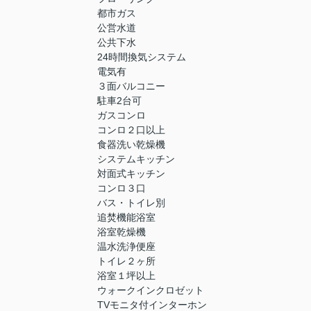
都市ガス
公営水道
公共下水
24時間換気システム
電気有
３面バルコニー
駐車2台可
ガスコンロ
コンロ２口以上
食器洗い乾燥機
システムキッチン
対面式キッチン
コンロ３口
バス・トイレ別
追焚機能浴室
浴室乾燥機
温水洗浄便座
トイレ２ヶ所
浴室１坪以上
ウォークインクロゼット
TVモニタ付インターホン