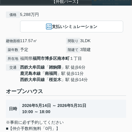
【外観パース】
5,288万円
価格
支払いシミュレーション
117.57㎡
3LDK
建物面積
間取り
予定
3階建
築年数
階建て
福岡県
福岡市博多区
南本町
１丁目
所在地
西鉄大牟田線
「
雑餉隈
」駅 徒歩6分
交通
鹿児島本線
「
南福岡
」駅 徒歩11分
西鉄大牟田線
「
桜並木
」駅 徒歩14分
オープンハウス
2026年5月14日 ～ 2026年5月31日
日時
10:00 ～ 18:00
※事前に必ず予約してください
■【仲介手数料無料「0円」】