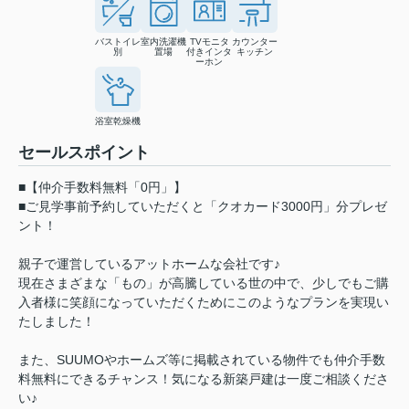
バストイレ
室内洗濯機
TVモニタ
カウンター
別
置場
付きインタ
キッチン
ーホン
浴室乾燥機
セールスポイント
■【仲介手数料無料「0円」】
■ご見学事前予約していただくと「クオカード3000円」分プレゼ
ント！
親子で運営しているアットホームな会社です♪
現在さまざまな「もの」が高騰している世の中で、少しでもご購
入者様に笑顔になっていただくためにこのようなプランを実現い
たしました！
また、SUUMOやホームズ等に掲載されている物件でも仲介手数
料無料にできるチャンス！気になる新築戸建は一度ご相談くださ
い♪