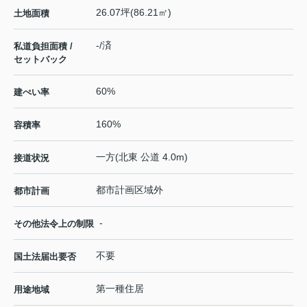
26.07坪(86.21㎡)
土地面積
-/済
私道負担面積 /
セットバック
60%
建ぺい率
160%
容積率
一方(北東 公道 4.0m)
接道状況
都市計画区域外
都市計画
-
その他法令上の制限
不要
国土法届出要否
第一種住居
用途地域