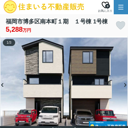
0
お気に入り
福岡市博多区南本町１期 １号棟 1号棟
5,288
万円
1
/
3