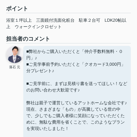
ポイント
浴室１坪以上
三面鏡付洗面化粧台
駐車２台可
LDK20帖以
上
ウォークインクロゼット
担当者のコメント
■弊社からご購入いただくと「仲介手数料無料・０
円」♪
■ご見学事前予約いただくと「クオカード3,000円」
落石 元
分プレゼント♪
■ご見学前に、まずは見積り書を送ってほしい！など
のお問い合わせ大歓迎です♪
弊社は親子で運営しているアットホームな会社です♪
現在、さまざまな「もの」が高騰している世の中
で、少しでもご購入者様に笑顔になっていただくた
めに、無駄な費用を省くことで、このようなプラン
を実現いたしました！