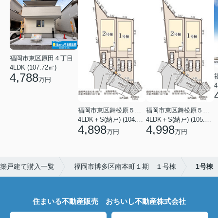
福岡市東区原田４丁目
4LDK (107.72㎡)
4,788
万円
4
福岡市東区舞松原５丁目
福岡市東区舞松原５丁目
4LDK＋S(納戸) (104.08㎡)
4LDK＋S(納戸) (105.70㎡)
4,898
4,998
万円
万円
築戸建て購入一覧
福岡市博多区南本町１期 １号棟
1号棟
住まいる不動産販売 おちいし不動産株式会社