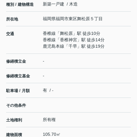
新築一戸建 / 木造
種別 / 建物構造
福岡県
福岡市東区
舞松原
５丁目
所在地
香椎線
「
舞松原
」駅 徒歩10分
交通
香椎線
「
香椎神宮
」駅 徒歩14分
鹿児島本線
「
千早
」駅 徒歩19分
-
修繕積立金
-
修繕積立基金
有 / -
駐車場 / 月額
その他条件
所有権
土地権利
105.70㎡
建物面積