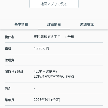
地図アプリで見る
基本情報
詳細情報
周辺環境
東区舞松原５丁目 １号棟
物件名
4,998万円
価格
-
管理費
4LDK＋S(納戸)
間取り / 詳細
LDK
/
洋室
/
洋室
/
洋室
/
洋室
/
S
-
向き
2026年9月 (予定)
築年月