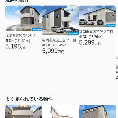
福岡市東区三苫２丁目
福岡市東区美和台３丁目
4LDK (93.79㎡)
福岡市東区三苫２丁目
5,299
4LDK (111.32㎡)
万円
5,198
4LDK (105.45㎡)
万円
5,099
万円
4
よく見られている物件