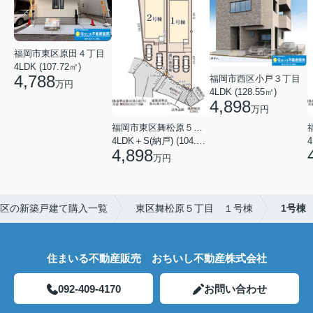
福岡市東区原田４丁目
4LDK (107.72㎡)
4,788
福岡市西区小戸３丁目
万円
4LDK (128.55㎡)
4,898
万円
福岡市東区舞松原５丁目
4LDK＋S(納戸) (104.08㎡)
4,898
万円
区の新築戸建て購入一覧
東区舞松原５丁目 １号棟
1号棟
住まいる不動産販売 おちいし不動産株式会社
092-409-4170
お問い合わせ