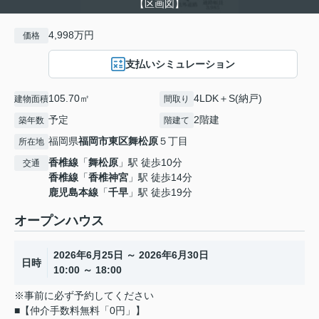
【区画図】
4,998万円
価格
支払いシミュレーション
105.70㎡
4LDK＋S(納戸)
建物面積
間取り
予定
2階建
築年数
階建て
福岡県
福岡市東区
舞松原
５丁目
所在地
香椎線
「
舞松原
」駅 徒歩10分
交通
香椎線
「
香椎神宮
」駅 徒歩14分
鹿児島本線
「
千早
」駅 徒歩19分
オープンハウス
2026年6月25日 ～ 2026年6月30日
日時
10:00 ～ 18:00
※事前に必ず予約してください
■【仲介手数料無料「0円」】