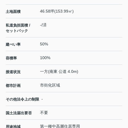
46.58坪(153.99㎡)
土地面積
-/済
私道負担面積 /
セットバック
50%
建ぺい率
100%
容積率
一方(南東 公道 4.0m)
接道状況
市街化区域
都市計画
-
その他法令上の制限
不要
国土法届出要否
第一種中高層住居専用
用途地域