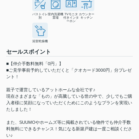
バストイレ
室内洗濯機
TVモニタ
カウンター
別
置場
付きインタ
キッチン
ーホン
浴室乾燥機
セールスポイント
■【仲介手数料無料「0円」】
■ご見学事前予約していただくと「クオカード3000円」分プレゼ
ント！
親子で運営しているアットホームな会社です♪
現在さまざまな「もの」が高騰している世の中で、少しでもご購
入者様に笑顔になっていただくためにこのようなプランを実現い
たしました！
また、SUUMOやホームズ等に掲載されている物件でも仲介手数
料無料にできるチャンス！気になる新築戸建は一度ご相談くださ
い♪