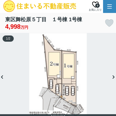
0
お気に入り
東区舞松原５丁目 １号棟 1号棟
4,998
万円
1
/
2