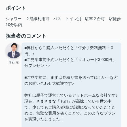
ポイント
シャワー
２沿線利用可
バス
トイレ別
駐車２台可
駅徒歩
10分以内
担当者のコメント
■弊社からご購入いただくと「仲介手数料無料・０
円」♪
■ご見学事前予約いただくと「クオカード3,000円」
落石 元
分プレゼント♪
■ご見学前に、まずは見積り書を送ってほしい！など
のお問い合わせ大歓迎です♪
弊社は親子で運営しているアットホームな会社です♪
現在、さまざまな「もの」が高騰している世の中
で、少しでもご購入者様に笑顔になっていただくた
めに、無駄な費用を省くことで、このようなプラン
を実現いたしました！