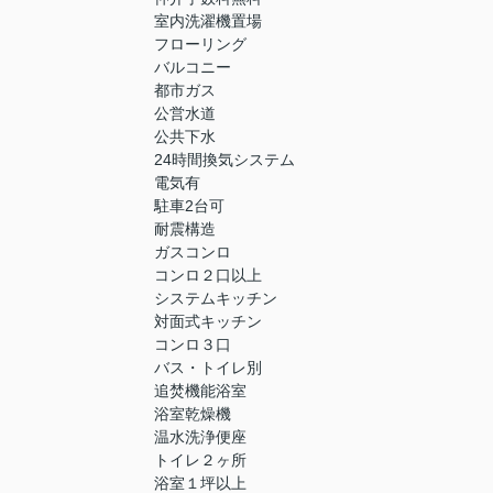
室内洗濯機置場
フローリング
バルコニー
都市ガス
公営水道
公共下水
24時間換気システム
電気有
駐車2台可
耐震構造
ガスコンロ
コンロ２口以上
システムキッチン
対面式キッチン
コンロ３口
バス・トイレ別
追焚機能浴室
浴室乾燥機
温水洗浄便座
トイレ２ヶ所
浴室１坪以上