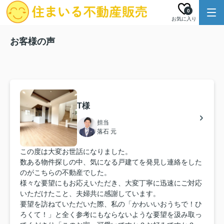
0
お気に入り
お客様の声
T様
担当
落石 元
この度は大変お世話になりました。
数ある物件探しの中、気になる戸建てを発見し連絡をした
のがこちらの不動産でした。
様々な要望にもお応えいただき、大変丁寧に迅速にご対応
いただけたこと、夫婦共に感謝しています。
要望を訪ねていただいた際、私の「かわいいおうちで！ひ
ろくて！」と全く参考にもならないような要望を汲み取っ