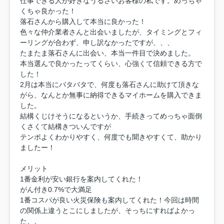
仕事できる人が好きなうるさいお客様の私です。めっちゃ
くちゃ良かった！
落石さんから購入して本当に良かった！
色々な仲介業者さんと出会いましたが、タイミングとフィ
ーリングが合わず、申し訳なかったですが、、、
たまたま落石さんに出会い、本当一件目で決めました。
本当選んで良かったってくらい、心強くて信頼できる方で
した！
2月は本当にバタバタで、何度も落石さんに助けて頂きな
がら、なんとか無事に納得できるマイホームを購入できま
した。
結構くじけそうになるというか、手続きってめっちゃ面倒
くさくて結構きついんですが
テンポよくわかりやすく、何度でも聞きやすくて、助かり
ましたー！
メリット
1番金利が安い銀行を案内してくれた！
がん付き0.7%で大満足
1番コスパが良い火災保険も案内してくれた！今回は時間
の関係上違うとこにしましたが、そっちにすればよかっ
た、、