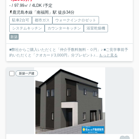
- / 97.99㎡ / 4LDK /予定
鹿児島本線「南福岡」駅 徒歩34分
駐車2台可
都市ガス
ウォークインクロゼット
システムキッチン
カウンターキッチン
浴室乾燥機
新築
■弊社からご購入いただくと「仲介手数料無料・０円」♪ ■ご見学事前予
約いただくと「クオカード3,000円」分プレゼント♪...
もっと見る
新築一戸建