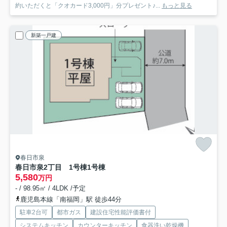
約いただくと「クオカード3,000円」分プレゼント♪...
もっと見る
新築一戸建
春日市泉
春日市泉2丁目 1号棟
1号棟
5,580
万円
- / 98.95㎡ / 4LDK /予定
鹿児島本線「南福岡」駅 徒歩44分
駐車2台可
都市ガス
建設住宅性能評価書付
システムキッチン
カウンターキッチン
食器洗い乾燥機