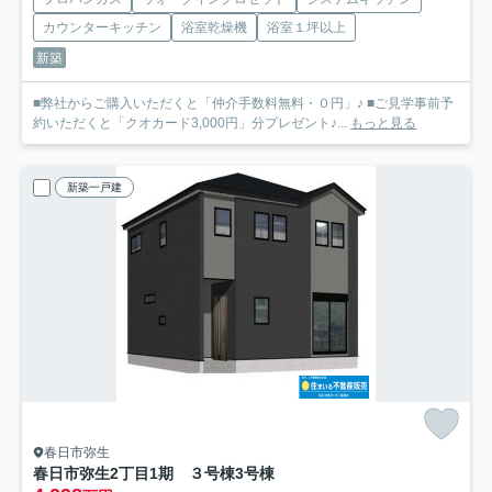
カウンターキッチン
浴室乾燥機
浴室１坪以上
新築
■弊社からご購入いただくと「仲介手数料無料・０円」♪ ■ご見学事前予
約いただくと「クオカード3,000円」分プレゼント♪...
もっと見る
新築一戸建
春日市弥生
春日市弥生2丁目1期 ３号棟
3号棟