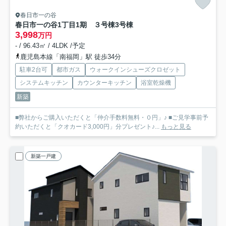
春日市一の谷
春日市一の谷1丁目1期 ３号棟
3号棟
3,998
万円
- / 96.43㎡ / 4LDK /予定
鹿児島本線「南福岡」駅 徒歩34分
駐車2台可
都市ガス
ウォークインシューズクロゼット
システムキッチン
カウンターキッチン
浴室乾燥機
新築
■弊社からご購入いただくと「仲介手数料無料・０円」♪ ■ご見学事前予
約いただくと「クオカード3,000円」分プレゼント♪...
もっと見る
新築一戸建