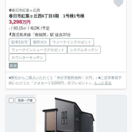
春日市紅葉ヶ丘西
春日市紅葉ヶ丘西6丁目3期 1号棟
1号棟
3,298
万円
- / 93.15㎡ / 4LDK /予定
鹿児島本線「南福岡」駅 徒歩37分
駐車2台可
都市ガス
ウォークインクロゼット
ウォークインシューズクロゼット
システムキッチン
カウンターキッチン
新築
■弊社からご購入いただくと「仲介手数料無料・０円」♪ ■ご見学事前予
約いただくと「クオカード3,000円」分プレゼント♪...
もっと見る
新築一戸建