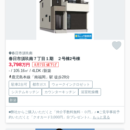
春日市須玖南
春日市須玖南７丁目１期 ２号棟
2号棟
3,798
万円
8月7日 値下げ
- / 105.16㎡ / 4LDK /新築
鹿児島本線「南福岡」駅 徒歩28分
駐車2台可
都市ガス
ウォークインクロゼット
システムキッチン
カウンターキッチン
浴室乾燥機
新築
■弊社からご購入いただくと「仲介手数料無料・０円」♪ ■ご見学事前予
約いただくと「クオカード3,000円」分プレゼント♪...
もっと見る