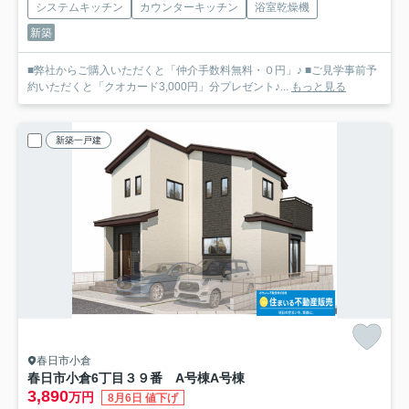
システムキッチン
カウンターキッチン
浴室乾燥機
新築
■弊社からご購入いただくと「仲介手数料無料・０円」♪ ■ご見学事前予
約いただくと「クオカード3,000円」分プレゼント♪...
もっと見る
新築一戸建
春日市小倉
春日市小倉6丁目３９番 A号棟
A号棟
3,890
万円
8月6日 値下げ