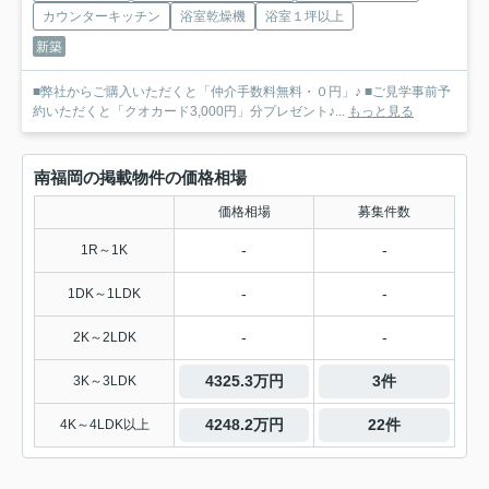
カウンターキッチン
浴室乾燥機
浴室１坪以上
新築
■弊社からご購入いただくと「仲介手数料無料・０円」♪ ■ご見学事前予
約いただくと「クオカード3,000円」分プレゼント♪...
もっと見る
南福岡の掲載物件の価格相場
価格相場
募集件数
-
-
1R～1K
-
-
1DK～1LDK
-
-
2K～2LDK
4325.3万円
3件
3K～3LDK
4248.2万円
22件
4K～4LDK以上