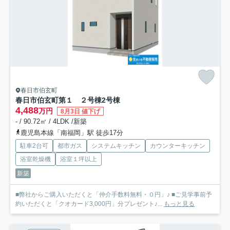
春日市伯玄町
春日市伯玄町第１ ２号棟
2号棟
4,488
万円
8月3日 値下げ
- / 90.72㎡ / 4LDK /新築
鹿児島本線「南福岡」駅 徒歩17分
駐車2台可
都市ガス
システムキッチン
カウンターキッチン
浴室乾燥機
浴室１坪以上
新築
■弊社からご購入いただくと「仲介手数料無料・０円」♪ ■ご見学事前予
約いただくと「クオカード3,000円」分プレゼント♪...
もっと見る