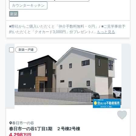
カウンターキッチン
新築
■弊社からご購入いただくと「仲介手数料無料・０円」♪ ■ご見学事前予
約いただくと「クオカード3,000円」分プレゼント♪...
もっと見る
新築一戸建
春日市一の谷
春日市一の谷1丁目1期 ２号棟
2号棟
4,298
万円