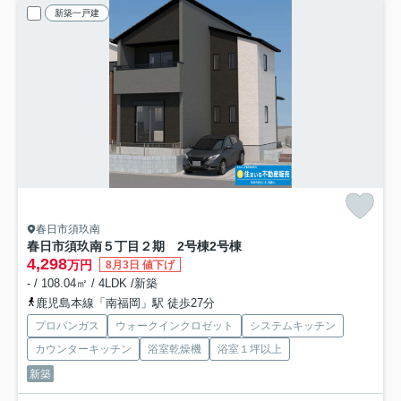
新築一戸建
春日市須玖南
春日市須玖南５丁目２期 2号棟
2号棟
4,298
万円
8月3日 値下げ
- / 108.04㎡ / 4LDK /新築
鹿児島本線「南福岡」駅 徒歩27分
プロパンガス
ウォークインクロゼット
システムキッチン
カウンターキッチン
浴室乾燥機
浴室１坪以上
新築