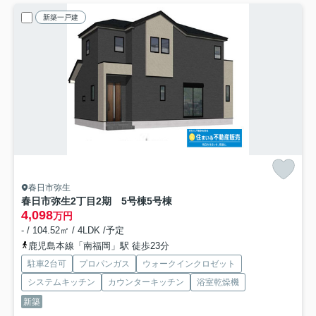
新築一戸建
春日市弥生
春日市弥生2丁目2期 5号棟
5号棟
4,098
万円
- / 104.52㎡ / 4LDK /予定
鹿児島本線「南福岡」駅 徒歩23分
駐車2台可
プロパンガス
ウォークインクロゼット
システムキッチン
カウンターキッチン
浴室乾燥機
新築