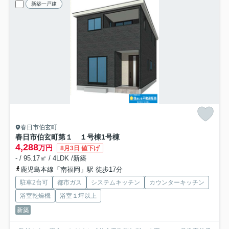
新築一戸建
春日市伯玄町
春日市伯玄町第１ １号棟
1号棟
4,288
万円
8月3日 値下げ
- / 95.17㎡ / 4LDK /新築
鹿児島本線「南福岡」駅 徒歩17分
駐車2台可
都市ガス
システムキッチン
カウンターキッチン
浴室乾燥機
浴室１坪以上
新築