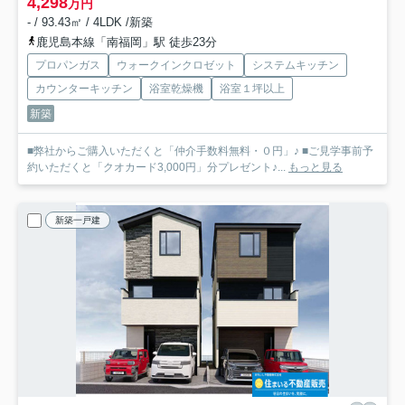
4,298
万円
- / 93.43㎡ / 4LDK /新築
鹿児島本線「南福岡」駅 徒歩23分
プロパンガス
ウォークインクロゼット
システムキッチン
カウンターキッチン
浴室乾燥機
浴室１坪以上
新築
■弊社からご購入いただくと「仲介手数料無料・０円」♪ ■ご見学事前予
約いただくと「クオカード3,000円」分プレゼント♪...
もっと見る
新築一戸建