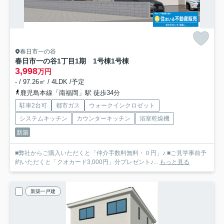
春日市一の谷
春日市一の谷1丁目1期 1号棟
1号棟
3,998
万円
- / 97.26㎡ / 4LDK /予定
鹿児島本線「南福岡」駅 徒歩34分
駐車2台可
都市ガス
ウォークインクロゼット
システムキッチン
カウンターキッチン
浴室乾燥機
新築
■弊社からご購入いただくと「仲介手数料無料・０円」♪ ■ご見学事前予
約いただくと「クオカード3,000円」分プレゼント♪...
もっと見る
新築一戸建