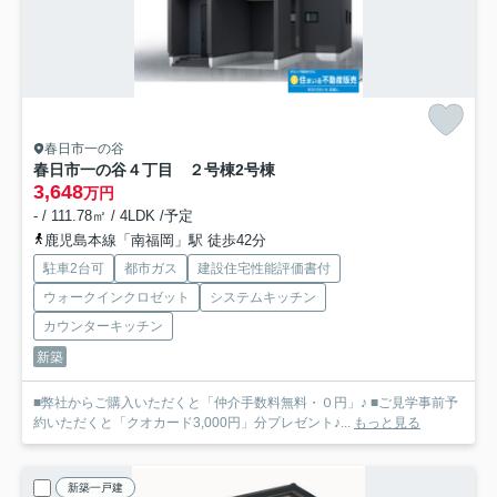
春日市一の谷
春日市一の谷４丁目 ２号棟
2号棟
3,648
万円
- / 111.78㎡ / 4LDK /予定
鹿児島本線「南福岡」駅 徒歩42分
駐車2台可
都市ガス
建設住宅性能評価書付
ウォークインクロゼット
システムキッチン
カウンターキッチン
新築
■弊社からご購入いただくと「仲介手数料無料・０円」♪ ■ご見学事前予
約いただくと「クオカード3,000円」分プレゼント♪...
もっと見る
新築一戸建