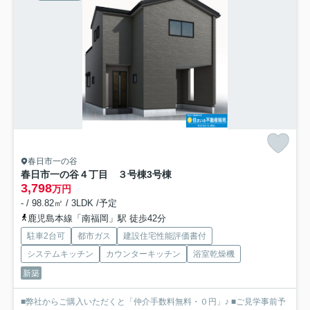
春日市一の谷
春日市一の谷４丁目 ３号棟
3号棟
3,798
万円
- / 98.82㎡ / 3LDK /予定
鹿児島本線「南福岡」駅 徒歩42分
駐車2台可
都市ガス
建設住宅性能評価書付
システムキッチン
カウンターキッチン
浴室乾燥機
新築
■弊社からご購入いただくと「仲介手数料無料・０円」♪ ■ご見学事前予