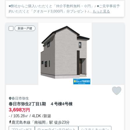
■弊社からご購入いただくと「仲介手数料無料・０円」♪ ■ご見学事前予
約いただくと「クオカード3,000円」分プレゼント♪...
もっと見る
新築一戸建
春日市弥生
春日市弥生2丁目1期 ４号棟
4号棟
3,698
万円
- / 105.28㎡ / 4LDK /新築
鹿児島本線「南福岡」駅 徒歩23分
プロパンガス
ウォークインクロゼット
システムキッチン