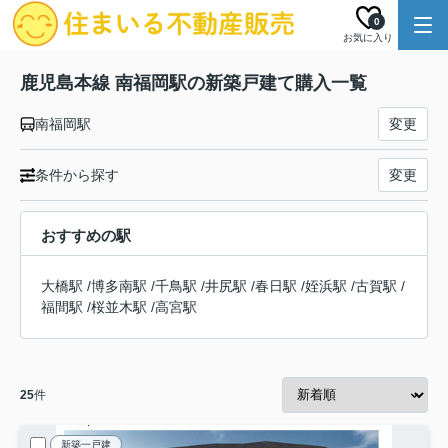
0
お気に入り
鹿児島本線 南福岡駅の新築戸建て購入一覧
南福岡駅
変更
条件から探す
変更
おすすめの駅
大橋駅
/
博多南駅
/
千鳥駅
/
井尻駅
/
春日駅
/
姪浜駅
/
古賀駅
/
福間駅
/
桜並木駅
/
高宮駅
25
件
新築一戸建