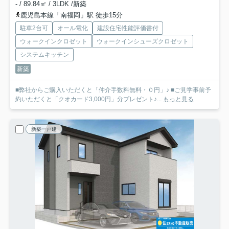
- / 89.84㎡ / 3LDK /新築
鹿児島本線「南福岡」駅 徒歩15分
駐車2台可
オール電化
建設住宅性能評価書付
ウォークインクロゼット
ウォークインシューズクロゼット
システムキッチン
新築
■弊社からご購入いただくと「仲介手数料無料・０円」♪ ■ご見学事前予
約いただくと「クオカード3,000円」分プレゼント♪...
もっと見る
新築一戸建