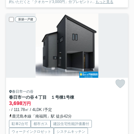
約いただくと「クオカード3,000円」分プレゼント♪...
もっと見る
新築一戸建
春日市一の谷
春日市一の谷４丁目 １号棟
1号棟
3,698
万円
- / 111.78㎡ / 4LDK /予定
鹿児島本線「南福岡」駅 徒歩42分
駐車2台可
都市ガス
建設住宅性能評価書付
ウォークインクロゼット
システムキッチン