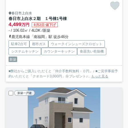
春日市上白水
春日市上白水２期 １号棟
1号棟
4,499
万円
8月2日 値下げ
- / 106.02㎡ / 4LDK /新築
鹿児島本線「南福岡」駅 徒歩46分
駐車2台可
都市ガス
ウォークインシューズクロゼット
システムキッチン
カウンターキッチン
食器洗い乾燥機
新築
■弊社からご購入いただくと「仲介手数料無料・０円」♪ ■ご見学事前予
約いただくと「クオカード3,000円」分プレゼント♪...
もっと見る
新築一戸建