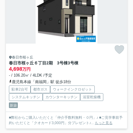
春日市桜ヶ丘
春日市桜ヶ丘６丁目2期 3号棟
3号棟
4,698
万円
- / 106.20㎡ / 4LDK /予定
鹿児島本線「南福岡」駅 徒歩18分
駐車2台可
都市ガス
ウォークインクロゼット
システムキッチン
カウンターキッチン
浴室乾燥機
新築
■弊社からご購入いただくと「仲介手数料無料・０円」♪ ■ご見学事前予
約いただくと「クオカード3,000円」分プレゼント♪...
もっと見る