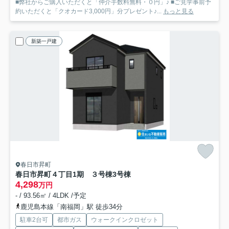
■弊社からご購入いただくと「仲介手数料無料・０円」♪ ■ご見学事前予
約いただくと「クオカード3,000円」分プレゼント♪...
もっと見る
新築一戸建
春日市昇町
春日市昇町４丁目1期 ３号棟
3号棟
4,298
万円
- / 93.56㎡ / 4LDK /予定
鹿児島本線「南福岡」駅 徒歩34分
駐車2台可
都市ガス
ウォークインクロゼット