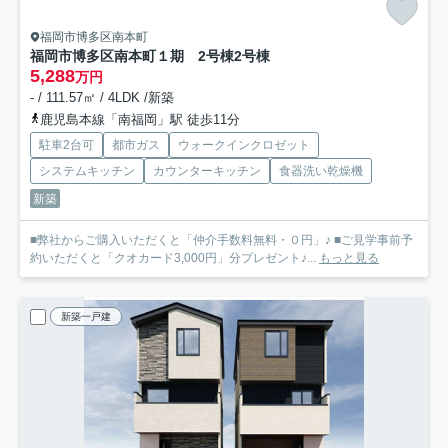
福岡市博多区南本町
福岡市博多区南本町１期 2号棟
2号棟
5,288
万円
- / 111.57㎡ / 4LDK /新築
鹿児島本線「南福岡」駅 徒歩11分
駐車2台可
都市ガス
ウォークインクロゼット
システムキッチン
カウンターキッチン
食器洗い乾燥機
新築
■弊社からご購入いただくと「仲介手数料無料・０円」♪ ■ご見学事前予
約いただくと「クオカード3,000円」分プレゼント♪...
もっと見る
新築一戸建