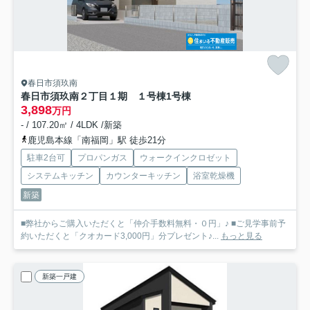
春日市須玖南
春日市須玖南２丁目１期 １号棟
1号棟
3,898
万円
- / 107.20㎡ / 4LDK /新築
鹿児島本線「南福岡」駅 徒歩21分
駐車2台可
プロパンガス
ウォークインクロゼット
システムキッチン
カウンターキッチン
浴室乾燥機
新築
■弊社からご購入いただくと「仲介手数料無料・０円」♪ ■ご見学事前予
約いただくと「クオカード3,000円」分プレゼント♪...
もっと見る
新築一戸建