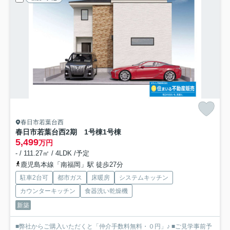
春日市若葉台西
春日市若葉台西2期 1号棟
1号棟
5,499
万円
- / 111.27㎡ / 4LDK /予定
鹿児島本線「南福岡」駅 徒歩27分
駐車2台可
都市ガス
床暖房
システムキッチン
カウンターキッチン
食器洗い乾燥機
新築
■弊社からご購入いただくと「仲介手数料無料・０円」♪ ■ご見学事前予