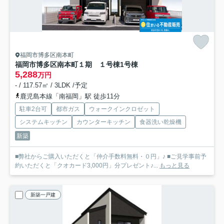
福岡市博多区南本町
福岡市博多区南本町１期 １号棟
1号棟
5,288
万円
- / 117.57㎡ / 3LDK /予定
鹿児島本線「南福岡」駅 徒歩11分
駐車2台可
都市ガス
ウォークインクロゼット
システムキッチン
カウンターキッチン
食器洗い乾燥機
新築
■弊社からご購入いただくと「仲介手数料無料・０円」♪ ■ご見学事前予
約いただくと「クオカード3,000円」分プレゼント♪...
もっと見る
新築一戸建