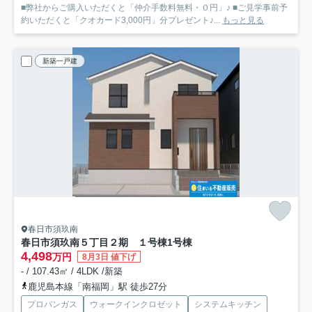
■弊社からご購入いただくと「仲介手数料無料・０円」♪ ■ご見学事前予
約いただくと「クオカード3,000円」分プレゼント♪...
もっと見る
新築一戸建
春日市須玖南
春日市須玖南５丁目２期 １号棟
1号棟
4,498
万円
8月3日 値下げ
- / 107.43㎡ / 4LDK /新築
鹿児島本線「南福岡」駅 徒歩27分
プロパンガス
ウォークインクロゼット
システムキッチン