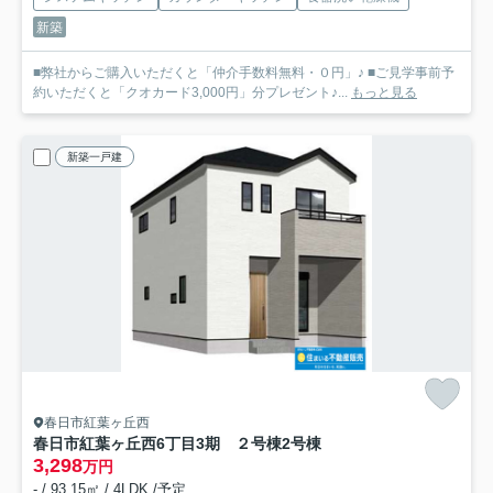
新築
■弊社からご購入いただくと「仲介手数料無料・０円」♪ ■ご見学事前予
約いただくと「クオカード3,000円」分プレゼント♪...
もっと見る
新築一戸建
春日市紅葉ヶ丘西
春日市紅葉ヶ丘西6丁目3期 ２号棟
2号棟
3,298
万円
- / 93.15㎡ / 4LDK /予定