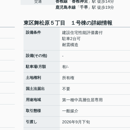
香椎線
「
香椎神宮
」駅 徒歩14分
交通
鹿児島本線
「
千早
」駅 徒歩19分
東区舞松原５丁目 １号棟の詳細情報
設備条件
建設住宅性能評価書付
駐車2台可
耐震構造
設備(その他)
-
駐車場/月額
有/-
土地権利
所有権
国土法届出
不要
用途地域
第一種中高層住居専用
取引態様
一般媒介
引渡し
2026年9月下旬