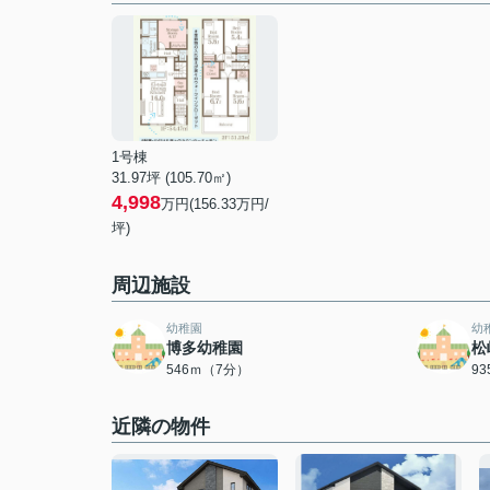
1号棟
31.97坪 (105.70㎡)
4,998
万円(156.33万円/
坪)
周辺施設
幼稚園
幼
博多幼稚園
松
546ｍ（7分）
9
近隣の物件