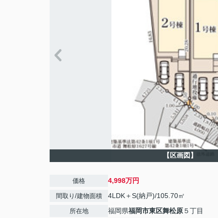
【区画図】
4,998万円
価格
4LDK＋S(納戸)/105.70㎡
間取り/建物面積
福岡県
福岡市東区
舞松原
５丁目
所在地