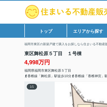
トップ
エリアから探す
福岡市東区の新築戸建て購入をお探しなら住まいる不動産
東区舞松原５丁目 １号棟
4,998万円
福岡県
福岡市東区
舞松原
５丁目
香椎線「舞松原」駅徒歩10分
香椎線「香椎神宮」駅
1
/
1