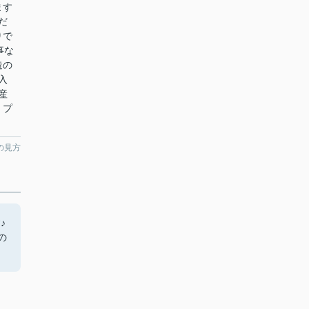
ます
だ
りで
事な
造の
入
産
、プ
の見方
♪
の