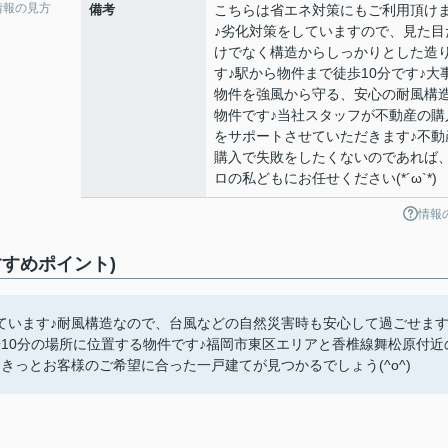
情報の見方
備考
こちらは省エネ対策にもご利用頂け
♪劣化対策をしていますので、見た目
けでなく構造からしっかりとした造
す♪駅から物件まで徒歩10分です♪大
物件を強風から守る、安心の耐風構
物件です♪当社スタッフが不動産の購
をサポートさせていただきます♪不動
購入で失敗をしたくないのであれば
ロの私どもにお任せください(*´ω`*)
情報
すめポイント)
ています♪耐風構造なので、台風などの自然災害時も安心して過ごせます
10分の場所に位置する物件です♪福岡市東区エリアと香椎線舞松原付近
きっとお客様のご希望に合った一戸建てが見つかるでしょう(^o^)