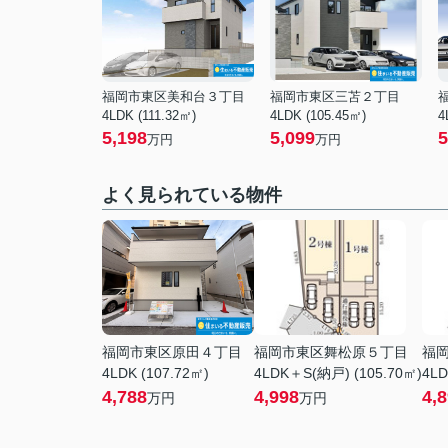
福岡市東区美和台３丁目
福岡市東区三苫２丁目
4LDK (111.32㎡)
4LDK (105.45㎡)
4
5,198
5,099
5
万円
万円
よく見られている物件
福岡市東区原田４丁目
福岡市東区舞松原５丁目
福
4LDK (107.72㎡)
4LDK＋S(納戸) (105.70㎡)
4LD
4,788
4,998
4,
万円
万円