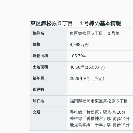
東区舞松原５丁目 １号棟の基本情報
物件名
東区舞松原５丁目 １号棟
価格
4,998万円
建物面積
105.70㎡
土地面積
46.58坪(153.99㎡)
築年月
2026年9月（予定）
総戸数
-
所在地
福岡県
福岡市東区
舞松原
５丁目
交通
香椎線
「
舞松原
」駅 徒歩10分
香椎線
「
香椎神宮
」駅 徒歩14分
鹿児島本線
「
千早
」駅 徒歩19分