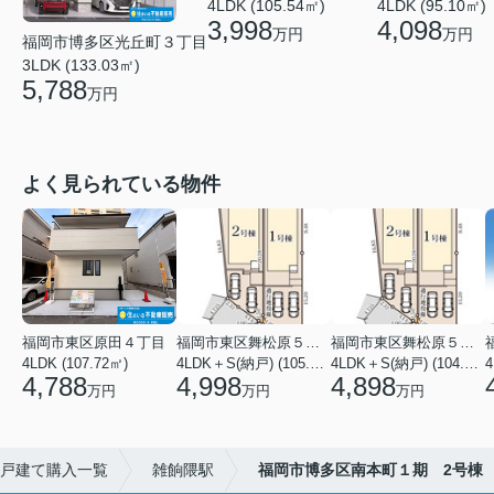
4LDK (105.54㎡)
4LDK (95.10㎡)
3,998
4,098
万円
万円
福岡市博多区光丘町３丁目
3LDK (133.03㎡)
5,788
万円
よく見られている物件
福岡市東区原田４丁目
福岡市東区舞松原５丁目
福岡市東区舞松原５丁目
4LDK (107.72㎡)
4LDK＋S(納戸) (105.70㎡)
4LDK＋S(納戸) (104.08㎡)
4
4,788
4,998
4,898
万円
万円
万円
戸建て購入一覧
雑餉隈駅
福岡市博多区南本町１期 2号棟