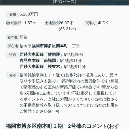
【外観パース】
5,288万円
価格
111.57㎡
26.07坪
4LDK
建物面積
土地面積
間取り
(86.21㎡)
新築
築年数
福岡県
福岡市博多区
南本町
１丁目
所在地
西鉄大牟田線
「
雑餉隈
」駅 徒歩6分
交通
鹿児島本線
「
南福岡
」駅 徒歩11分
西鉄大牟田線
「
桜並木
」駅 徒歩14分
福岡雑餉隈局もすぐ近く(徒歩7分)の場所にあり、受け
備考
取りや手続きも楽です♪築2年以内の築浅物件です♪綺麗
で清潔感のある室内が新築戸建ての特徴です♪駅から徒
歩6分圏内に立地しています♪不動産探しで重視してい
るポイントを、当社にお聞かせください♪当社は数多く
の不動産情報を取り扱っております♪ぜひ当社の利用を
ご検討ください(#^^#)
福岡市博多区南本町１期 2号棟のコメント(おす