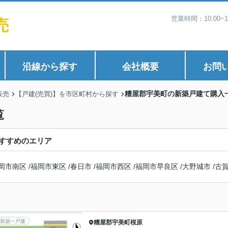
営業時間：10:00
沿線から探す
会社概要
お問
糟屋郡宇美町の新築戸建て購入
販売
【戸建(売買)】を市区町村から探す
覧
すすめのエリア
岡市南区
/
福岡市東区
/
春日市
/
福岡市西区
/
福岡市早良区
/
大野城市
/
古
新築一戸建
糟屋郡宇美町
桜原