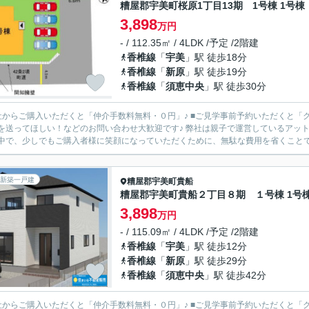
糟屋郡宇美町桜原1丁目13期 1号棟 1号棟
3,898
万円
- / 112.35㎡ / 4LDK /予定 /2階建
香椎線
「
宇美
」駅 徒歩18分
香椎線
「
新原
」駅 徒歩19分
香椎線
「
須恵中央
」駅 徒歩30分
からご購入いただくと「仲介手数料無料・０円」♪ ■ご見学事前予約いただくと「クオカード3,000円
ほしい！などのお問い合わせ大歓迎です♪ 弊社は親子で運営しているアットホームな会社です♪ 現在、さまざまな「もの」が高騰している
中で、少しでもご購入者様に笑顔になっていただくために、無駄な費用を省くことで、
新築一戸建
糟屋郡宇美町
貴船
糟屋郡宇美町貴船２丁目８期 １号棟 1号
3,898
万円
- / 115.09㎡ / 4LDK /予定 /2階建
香椎線
「
宇美
」駅 徒歩12分
香椎線
「
新原
」駅 徒歩29分
香椎線
「
須恵中央
」駅 徒歩42分
からご購入いただくと「仲介手数料無料・０円」♪ ■ご見学事前予約いただくと「クオカード3,000円