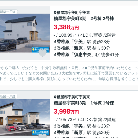
新築一戸建
糟屋郡宇美町
宇美東
糟屋郡宇美町3期 2号棟 2号棟
3,388
万円
- / 108.99㎡ / 4LDK /新築 /2階建
香椎線
「
宇美
」駅 徒歩23分
香椎線
「
新原
」駅 徒歩30分
香椎線
「
須恵中央
」駅 徒歩41分
からご購入いただくと「仲介手数料無料・０円」♪ ■ご見学事前予約いただくと「クオカード3,000円
ほしい！などのお問い合わせ大歓迎です♪ 弊社は親子で運営しているアットホームな会社です♪ 現在、さまざまな「もの」が高騰している
中で、少しでもご購入者様に笑顔になっていただくために、無駄な費用を省くことで、
新築一戸建
糟屋郡宇美町
宇美東
糟屋郡宇美町3期 1号棟 1号棟
3,998
万円
- / 105.73㎡ / 4LDK /新築 /2階建
香椎線
「
宇美
」駅 徒歩23分
香椎線
「
新原
」駅 徒歩30分