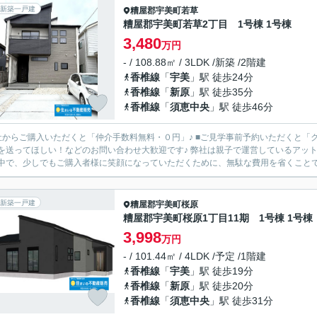
新築一戸建
糟屋郡宇美町
若草
糟屋郡宇美町若草2丁目 1号棟 1号棟
3,480
万円
- / 108.88㎡ / 3LDK /新築 /2階建
香椎線
「
宇美
」駅 徒歩24分
香椎線
「
新原
」駅 徒歩35分
香椎線
「
須恵中央
」駅 徒歩46分
からご購入いただくと「仲介手数料無料・０円」♪ ■ご見学事前予約いただくと「クオカード3,000円
ほしい！などのお問い合わせ大歓迎です♪ 弊社は親子で運営しているアットホームな会社です♪ 現在、さまざまな「もの」が高騰している
中で、少しでもご購入者様に笑顔になっていただくために、無駄な費用を省くことで、
新築一戸建
糟屋郡宇美町
桜原
糟屋郡宇美町桜原1丁目11期 1号棟 1号棟
3,998
万円
- / 101.44㎡ / 4LDK /予定 /1階建
香椎線
「
宇美
」駅 徒歩19分
香椎線
「
新原
」駅 徒歩20分
香椎線
「
須恵中央
」駅 徒歩31分