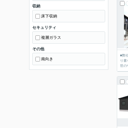
収納
床下収納
セキュリティ
複層ガラス
その他
■弊社
南向き
り書を送って
世の