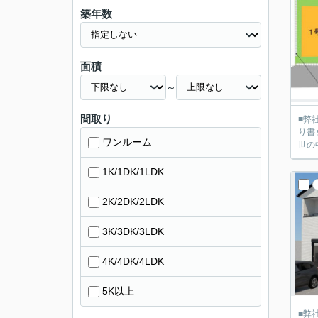
築年数
面積
～
間取り
■弊社
り書を送って
ワンルーム
世の
1K/1DK/1LDK
2K/2DK/2LDK
3K/3DK/3LDK
4K/4DK/4LDK
5K以上
■弊社