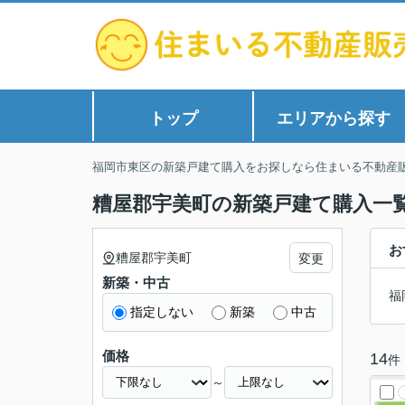
トップ
エリアから探す
福岡市東区の新築戸建て購入をお探しなら住まいる不動産
糟屋郡宇美町の新築戸建て購入一
お
糟屋郡宇美町
変更
新築・中古
福
指定しない
新築
中古
価格
14
件
～