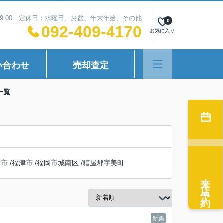
~19:00 定休日：水曜日、お盆、年末年始、その他
0
092-409-4170
お気に入り
い合わせ
売却査定
一覧
賀市
/
福津市
/
福岡市城南区
/
糟屋郡宇美町
来店予約
新築