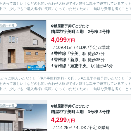
ほしい！などのお問い合わせ大歓迎です♪ 弊社は親子で運営しているアットホームな会社です♪ 現在、さまざまな「もの」が高騰している
中で、少しでもご購入者様に笑顔になっていただくために、無駄な費用を省くことで、
新築一戸建
糟屋郡宇美町
とびたけ
糟屋郡宇美町４期 2号棟 2号棟
4,099
万円
- / 109.41㎡ / 4LDK /予定 /2階建
香椎線
「
宇美
」駅 徒歩27分
香椎線
「
新原
」駅 徒歩35分
香椎線
「
須恵中央
」駅 徒歩46分
からご購入いただくと「仲介手数料無料・０円」♪ ■ご見学事前予約いただくと「クオカード3,000円
ほしい！などのお問い合わせ大歓迎です♪ 弊社は親子で運営しているアットホームな会社です♪ 現在、さまざまな「もの」が高騰している
中で、少しでもご購入者様に笑顔になっていただくために、無駄な費用を省くことで、
新築一戸建
糟屋郡宇美町
とびたけ
糟屋郡宇美町４期 3号棟 3号棟
4,299
万円
- / 114.25㎡ / 4LDK /予定 /2階建