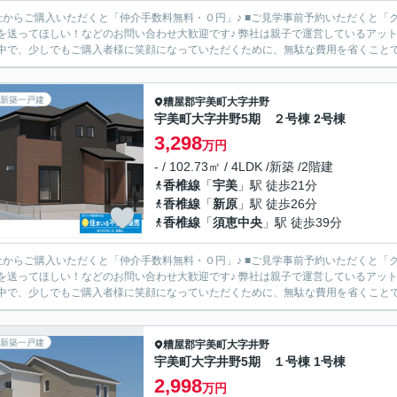
からご購入いただくと「仲介手数料無料・０円」♪ ■ご見学事前予約いただくと「クオカード3,000円
ほしい！などのお問い合わせ大歓迎です♪ 弊社は親子で運営しているアットホームな会社です♪ 現在、さまざまな「もの」が高騰している
中で、少しでもご購入者様に笑顔になっていただくために、無駄な費用を省くことで、
新築一戸建
糟屋郡宇美町
大字井野
宇美町大字井野5期 ２号棟 2号棟
3,298
万円
- / 102.73㎡ / 4LDK /新築 /2階建
香椎線
「
宇美
」駅 徒歩21分
香椎線
「
新原
」駅 徒歩26分
香椎線
「
須恵中央
」駅 徒歩39分
からご購入いただくと「仲介手数料無料・０円」♪ ■ご見学事前予約いただくと「クオカード3,000円
ほしい！などのお問い合わせ大歓迎です♪ 弊社は親子で運営しているアットホームな会社です♪ 現在、さまざまな「もの」が高騰している
中で、少しでもご購入者様に笑顔になっていただくために、無駄な費用を省くことで、
新築一戸建
糟屋郡宇美町
大字井野
宇美町大字井野5期 １号棟 1号棟
2,998
万円