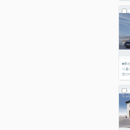
■弊社
り書を送って
世の