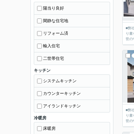
陽当り良好
閑静な住宅地
■弊社
リフォーム済
り書を送って
世の
輸入住宅
二世帯住宅
キッチン
システムキッチン
カウンターキッチン
アイランドキッチン
■弊社
り書を送って
冷暖房
世の
床暖房