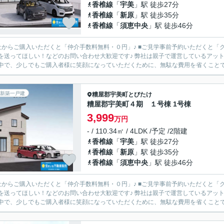
香椎線
「
宇美
」駅 徒歩27分
香椎線
「
新原
」駅 徒歩35分
香椎線
「
須恵中央
」駅 徒歩46分
からご購入いただくと「仲介手数料無料・０円」♪ ■ご見学事前予約いただくと「クオカード3,000円
ほしい！などのお問い合わせ大歓迎です♪ 弊社は親子で運営しているアットホームな会社です♪ 現在、さまざまな「もの」が高騰している
中で、少しでもご購入者様に笑顔になっていただくために、無駄な費用を省くことで、
新築一戸建
糟屋郡宇美町
とびたけ
糟屋郡宇美町４期 １号棟 1号棟
3,999
万円
- / 110.34㎡ / 4LDK /予定 /2階建
香椎線
「
宇美
」駅 徒歩27分
香椎線
「
新原
」駅 徒歩35分
香椎線
「
須恵中央
」駅 徒歩46分
からご購入いただくと「仲介手数料無料・０円」♪ ■ご見学事前予約いただくと「クオカード3,000円
ほしい！などのお問い合わせ大歓迎です♪ 弊社は親子で運営しているアットホームな会社です♪ 現在、さまざまな「もの」が高騰している
中で、少しでもご購入者様に笑顔になっていただくために、無駄な費用を省くことで、