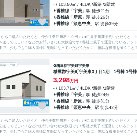
- / 103.50㎡ / 4LDK /新築 /2階建
香椎線
「
宇美
」駅 徒歩21分
香椎線
「
新原
」駅 徒歩26分
香椎線
「
須恵中央
」駅 徒歩39分
からご購入いただくと「仲介手数料無料・０円」♪ ■ご見学事前予約いただくと「クオカード3,000円
ほしい！などのお問い合わせ大歓迎です♪ 弊社は親子で運営しているアットホームな会社です♪ 現在、さまざまな「もの」が高騰している
中で、少しでもご購入者様に笑顔になっていただくために、無駄な費用を省くことで、
新築一戸建
糟屋郡宇美町
宇美東
糟屋郡宇美町宇美東3丁目1期 1号棟 1号棟
3,298
万円
- / 103.71㎡ / 4LDK /新築 /1階建
香椎線
「
宇美
」駅 徒歩24分
香椎線
「
新原
」駅 徒歩31分
香椎線
「
須恵中央
」駅 徒歩42分
からご購入いただくと「仲介手数料無料・０円」♪ ■ご見学事前予約いただくと「クオカード3,000円
ほしい！などのお問い合わせ大歓迎です♪ 弊社は親子で運営しているアットホームな会社です♪ 現在、さまざまな「もの」が高騰している
中で、少しでもご購入者様に笑顔になっていただくために、無駄な費用を省くことで、