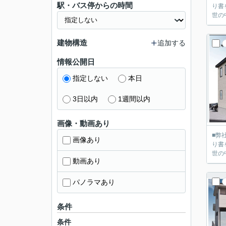
駅・バス停からの時間
り書を送って
世の
建物構造
追加する
情報公開日
指定しない
本日
3日以内
1週間以内
画像・動画あり
■弊社
画像あり
り書を送って
世の
動画あり
パノラマあり
条件
条件