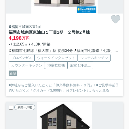
福岡市城南区東油山
福岡市城南区東油山１丁目1期 ２号棟
2号棟
4,198
万円
- / 112.65㎡ / 4LDK /新築
福岡市七隈線「福大前」駅 徒歩34分
福岡市七隈線「七隈」駅 徒歩42分
プロパンガス
ウォークインクロゼット
システムキッチン
カウンターキッチン
浴室乾燥機
浴室１坪以上
新築
■弊社からご購入いただくと「仲介手数料無料・０円」♪ ■ご見学事前予
約いただくと「クオカード3,000円」分プレゼント♪...
もっと見る
新築一戸建