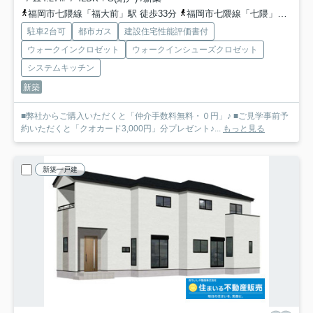
福岡市七隈線「福大前」駅 徒歩33分
福岡市七隈線「七隈」駅 徒歩35分
駐車2台可
都市ガス
建設住宅性能評価書付
ウォークインクロゼット
ウォークインシューズクロゼット
システムキッチン
新築
■弊社からご購入いただくと「仲介手数料無料・０円」♪ ■ご見学事前予
約いただくと「クオカード3,000円」分プレゼント♪...
もっと見る
新築一戸建