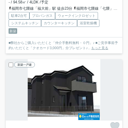
- / 94.58㎡ / 4LDK /予定
福岡市七隈線「福大前」駅 徒歩23分
福岡市七隈線「七隈」駅 徒歩27分
駐車2台可
プロパンガス
ウォークインクロゼット
システムキッチン
カウンターキッチン
浴室乾燥機
新築
■弊社からご購入いただくと「仲介手数料無料・０円」♪ ■ご見学事前予
約いただくと「クオカード3,000円」分プレゼント♪...
もっと見る
新築一戸建