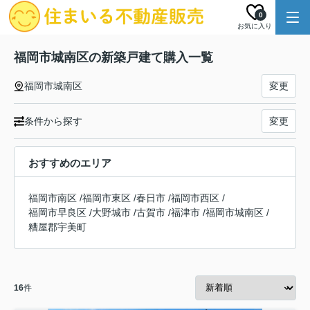
0
お気に入り
福岡市城南区の新築戸建て購入一覧
福岡市城南区
変更
条件から探す
変更
おすすめのエリア
福岡市南区
/
福岡市東区
/
春日市
/
福岡市西区
/
福岡市早良区
/
大野城市
/
古賀市
/
福津市
/
福岡市城南区
/
糟屋郡宇美町
16
件