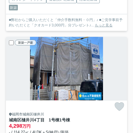
新築
■弊社からご購入いただくと「仲介手数料無料・０円」♪ ■ご見学事前予
約いただくと「クオカード3,000円」分プレゼント♪...
もっと見る
新築一戸建
福岡市城南区樋井川
城南区樋井川4丁目 1号棟
1号棟
4,298
万円
- / 114.27㎡ / 4LDK＋S(納戸) /新築