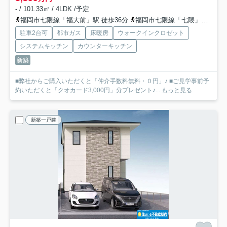
- / 101.33㎡ / 4LDK /予定
福岡市七隈線「福大前」駅 徒歩36分
福岡市七隈線「七隈」駅 徒歩44分
駐車2台可
都市ガス
床暖房
ウォークインクロゼット
システムキッチン
カウンターキッチン
新築
■弊社からご購入いただくと「仲介手数料無料・０円」♪ ■ご見学事前予
約いただくと「クオカード3,000円」分プレゼント♪...
もっと見る
新築一戸建