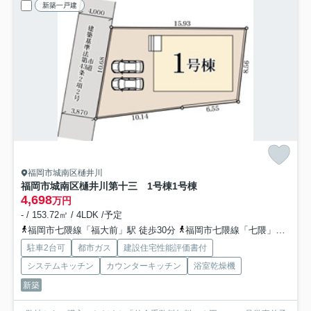
新築一戸建
福岡市城南区樋井川
福岡市城南区樋井川第十三 1号棟
1号棟
4,698
万円
- / 153.72㎡ / 4LDK /予定
福岡市七隈線「福大前」駅 徒歩30分
福岡市七隈線「七隈」駅 徒歩37分
駐車2台可
都市ガス
建設住宅性能評価書付
システムキッチン
カウンターキッチン
浴室乾燥機
新築