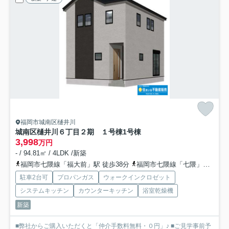
福岡市城南区樋井川
城南区樋井川６丁目２期 １号棟
1号棟
3,998
万円
- / 94.81㎡ / 4LDK /新築
福岡市七隈線「福大前」駅 徒歩38分
福岡市七隈線「七隈」駅 徒歩46分
駐車2台可
プロパンガス
ウォークインクロゼット
システムキッチン
カウンターキッチン
浴室乾燥機
新築
■弊社からご購入いただくと「仲介手数料無料・０円」♪ ■ご見学事前予