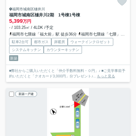
福岡市城南区樋井川
福岡市城南区樋井川2期 1号棟
1号棟
5,399
万円
- / 103.25㎡ / 4LDK /予定
福岡市七隈線「福大前」駅 徒歩36分
福岡市七隈線「七隈」駅 徒歩44分
駐車2台可
都市ガス
床暖房
ウォークインクロゼット
システムキッチン
カウンターキッチン
新築
■弊社からご購入いただくと「仲介手数料無料・０円」♪ ■ご見学事前予
約いただくと「クオカード3,000円」分プレゼント♪...
もっと見る
新築一戸建