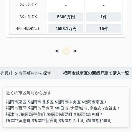
-
-
2K～2LDK
5699万円
1件
3K～3LDK
4558.1万円
15件
4K～4LDK以上
1
(売買)】を市区町村から探す
福岡市城南区の新築戸建て購入一覧
近くの市区町村から探す
福岡市東区
福岡市博多区
福岡市中央区
福岡市南区
福岡市西区
福岡市早良区
春日市
大野城市
宗像市
古賀市
福津市
糟屋郡宇美町
糟屋郡篠栗町
糟屋郡志免町
糟屋郡須惠町
糟屋郡新宮町
糟屋郡久山町
糟屋郡粕屋町