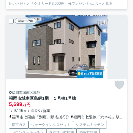
約いただくと「クオカード3,000円」分プレゼント♪...
もっと見る
新築一戸建
福岡市城南区鳥飼
福岡市城南区鳥飼1期 １号棟
1号棟
5,699
万円
- / 97.16㎡ / 3LDK /新築
福岡市七隈線「別府」駅 徒歩5分
福岡市七隈線「六本松」駅 徒歩13分
都市ガス
ウォークインクロゼット
システムキッチン
カウンターキッチン
食器洗い乾燥機
浴室乾燥機