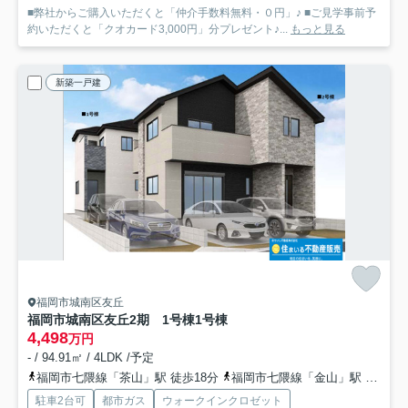
■弊社からご購入いただくと「仲介手数料無料・０円」♪ ■ご見学事前予
約いただくと「クオカード3,000円」分プレゼント♪...
もっと見る
新築一戸建
福岡市城南区友丘
福岡市城南区友丘2期 1号棟
1号棟
4,498
万円
- / 94.91㎡ / 4LDK /予定
福岡市七隈線「茶山」駅 徒歩18分
福岡市七隈線「金山」駅 徒歩20分
駐車2台可
都市ガス
ウォークインクロゼット