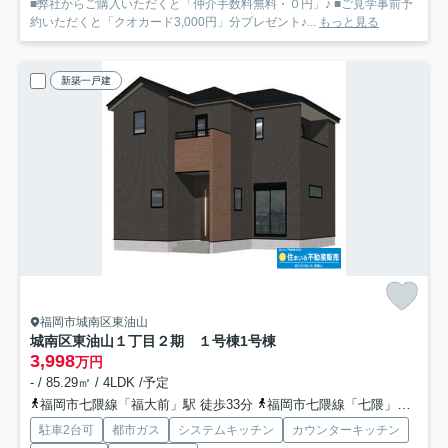
■弊社からご購入いただくと「仲介手数料無料・０円」♪ ■ご見学事前予
約いただくと「クオカード3,000円」分プレゼント♪...
もっと見る
新築一戸建
福岡市城南区東油山
城南区東油山１丁目２期 １号棟
1号棟
3,998
万円
- / 85.29㎡ / 4LDK /予定
福岡市七隈線「福大前」駅 徒歩33分
福岡市七隈線「七隈」駅 徒歩41分
駐車2台可
都市ガス
システムキッチン
カウンターキッチン