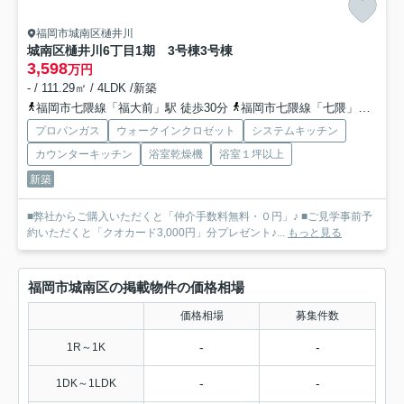
福岡市城南区樋井川
城南区樋井川6丁目1期 3号棟
3号棟
3,598
万円
- / 111.29㎡ / 4LDK /新築
福岡市七隈線「福大前」駅 徒歩30分
福岡市七隈線「七隈」駅 徒歩39分
プロパンガス
ウォークインクロゼット
システムキッチン
カウンターキッチン
浴室乾燥機
浴室１坪以上
新築
■弊社からご購入いただくと「仲介手数料無料・０円」♪ ■ご見学事前予
約いただくと「クオカード3,000円」分プレゼント♪...
もっと見る
福岡市城南区の掲載物件の価格相場
価格相場
募集件数
-
-
1R～1K
-
-
1DK～1LDK