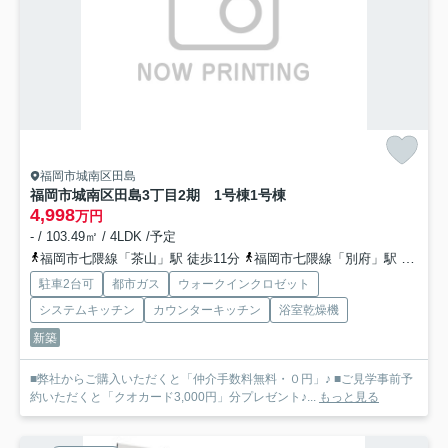
福岡市城南区田島
福岡市城南区田島3丁目2期 1号棟
1号棟
4,998
万円
- / 103.49㎡ / 4LDK /予定
福岡市七隈線「茶山」駅 徒歩11分
福岡市七隈線「別府」駅 徒歩14分
駐車2台可
都市ガス
ウォークインクロゼット
システムキッチン
カウンターキッチン
浴室乾燥機
新築
■弊社からご購入いただくと「仲介手数料無料・０円」♪ ■ご見学事前予
約いただくと「クオカード3,000円」分プレゼント♪...
もっと見る