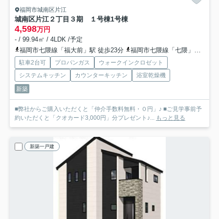
福岡市城南区片江
城南区片江２丁目３期 １号棟
1号棟
4,598
万円
- / 99.94㎡ / 4LDK /予定
福岡市七隈線「福大前」駅 徒歩23分
福岡市七隈線「七隈」駅 徒歩27分
駐車2台可
プロパンガス
ウォークインクロゼット
システムキッチン
カウンターキッチン
浴室乾燥機
新築
■弊社からご購入いただくと「仲介手数料無料・０円」♪ ■ご見学事前予
約いただくと「クオカード3,000円」分プレゼント♪...
もっと見る
新築一戸建