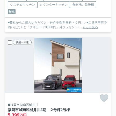
システムキッチン
カウンターキッチン
食器洗い乾燥機
新築
■弊社からご購入いただくと「仲介手数料無料・０円」♪ ■ご見学事前予
約いただくと「クオカード3,000円」分プレゼント♪...
もっと見る
新築一戸建
福岡市城南区樋井川
福岡市城南区樋井川2期 ２号棟
2号棟
5,399
万円