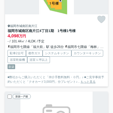
福岡市城南区南片江
福岡市城南区南片江4丁目1期 1号棟
1号棟
4,098
万円
- / 101.44㎡ / 4LDK /予定
福岡市七隈線「福大前」駅 徒歩26分
福岡市七隈線「梅林」駅 徒歩39分
駐車2台可
都市ガス
システムキッチン
カウンターキッチン
浴室乾燥機
浴室１坪以上
新築
■弊社からご購入いただくと「仲介手数料無料・０円」♪ ■ご見学事前予
約いただくと「クオカード3,000円」分プレゼント♪...
もっと見る
新築一戸建