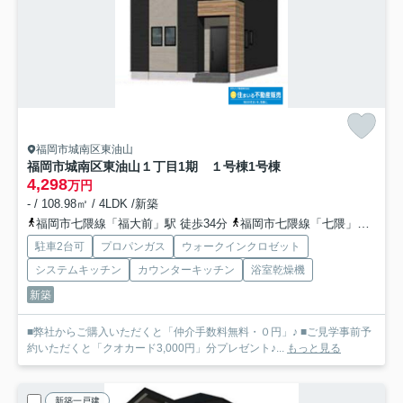
福岡市城南区東油山
福岡市城南区東油山１丁目1期 １号棟
1号棟
4,298
万円
- / 108.98㎡ / 4LDK /新築
福岡市七隈線「福大前」駅 徒歩34分
福岡市七隈線「七隈」駅 徒歩42分
駐車2台可
プロパンガス
ウォークインクロゼット
システムキッチン
カウンターキッチン
浴室乾燥機
新築
■弊社からご購入いただくと「仲介手数料無料・０円」♪ ■ご見学事前予
約いただくと「クオカード3,000円」分プレゼント♪...
もっと見る
新築一戸建