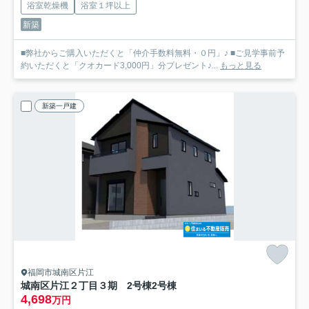
浴室乾燥機
浴室１坪以上
新築
■弊社からご購入いただくと「仲介手数料無料・０円」♪ ■ご見学事前予
約いただくと「クオカード3,000円」分プレゼント♪...
もっと見る
新築一戸建
福岡市城南区片江
城南区片江２丁目３期 2号棟
2号棟
4,698
万円