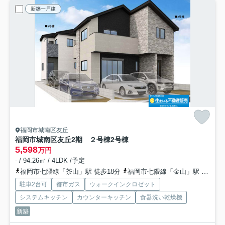
新築一戸建
福岡市城南区友丘
福岡市城南区友丘2期 ２号棟
2号棟
5,598
万円
- / 94.26㎡ / 4LDK /予定
福岡市七隈線「茶山」駅 徒歩18分
福岡市七隈線「金山」駅 徒歩20分
駐車2台可
都市ガス
ウォークインクロゼット
システムキッチン
カウンターキッチン
食器洗い乾燥機
新築