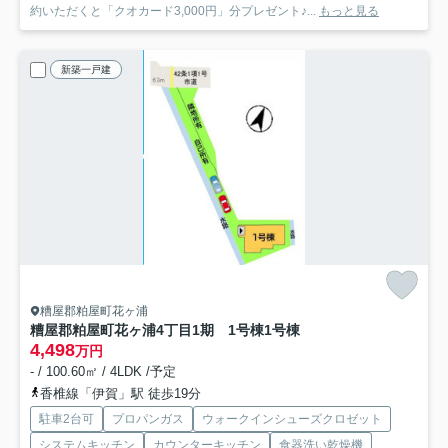
約いただくと「クオカード3,000円」分プレゼント♪...
もっと見る
新築一戸建
糟屋郡粕屋町花ヶ浦
糟屋郡粕屋町花ヶ浦4丁目1期 1号棟
1号棟
4,498
万円
- / 100.60㎡ / 4LDK /予定
香椎線「伊賀」駅 徒歩19分
駐車2台可
プロパンガス
ウォークインシューズクロゼット
システムキッチン
カウンターキッチン
食器洗い乾燥機