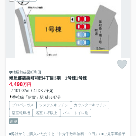
糟屋郡篠栗町和田
糟屋郡篠栗町和田4丁目3期 1号棟
1号棟
4,498
万円
- / 101.02㎡ / 4LDK /予定
香椎線「伊賀」駅 徒歩47分
プロパンガス
システムキッチン
カウンターキッチン
浴室乾燥機
浴室１坪以上
バス・トイレ別
新築
■弊社からご購入いただくと「仲介手数料無料・０円」♪ ■ご見学事前予