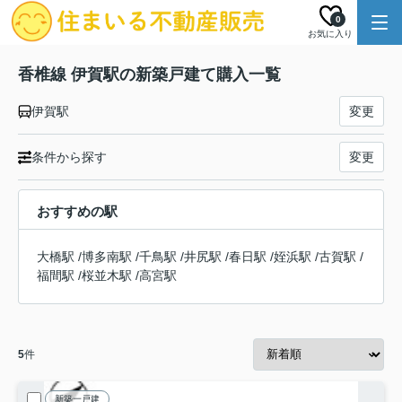
0
お気に入り
香椎線 伊賀駅の新築戸建て購入一覧
伊賀駅
変更
条件から探す
変更
おすすめの駅
大橋駅
/
博多南駅
/
千鳥駅
/
井尻駅
/
春日駅
/
姪浜駅
/
古賀駅
/
福間駅
/
桜並木駅
/
高宮駅
5
件
新築一戸建