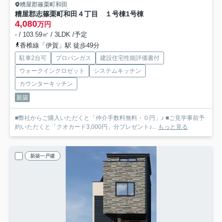
糟屋郡篠栗町和田
糟屋郡志篠栗町和田４丁目 １号棟
1号棟
4,080
万円
- / 103.59㎡ / 3LDK /予定
香椎線「伊賀」駅 徒歩49分
駐車2台可
プロパンガス
建設住宅性能評価書付
ウォークインクロゼット
システムキッチン
カウンターキッチン
新築
■弊社からご購入いただくと「仲介手数料無料・０円」♪ ■ご見学事前予
約いただくと「クオカード3,000円」分プレゼント♪...
もっと見る
新築一戸建