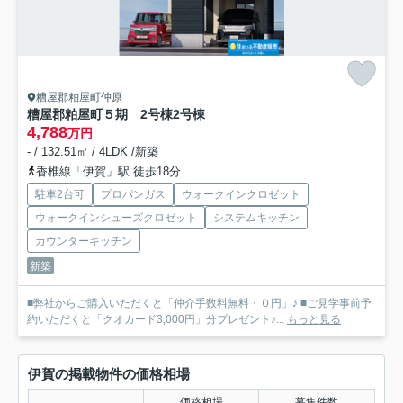
糟屋郡粕屋町仲原
糟屋郡粕屋町５期 2号棟
2号棟
4,788
万円
- / 132.51㎡ / 4LDK /新築
香椎線「伊賀」駅 徒歩18分
駐車2台可
プロパンガス
ウォークインクロゼット
ウォークインシューズクロゼット
システムキッチン
カウンターキッチン
新築
■弊社からご購入いただくと「仲介手数料無料・０円」♪ ■ご見学事前予
約いただくと「クオカード3,000円」分プレゼント♪...
もっと見る
伊賀の掲載物件の価格相場
価格相場
募集件数