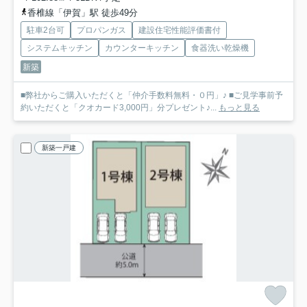
香椎線「伊賀」駅 徒歩49分
駐車2台可
プロパンガス
建設住宅性能評価書付
システムキッチン
カウンターキッチン
食器洗い乾燥機
新築
■弊社からご購入いただくと「仲介手数料無料・０円」♪ ■ご見学事前予
約いただくと「クオカード3,000円」分プレゼント♪...
もっと見る
新築一戸建