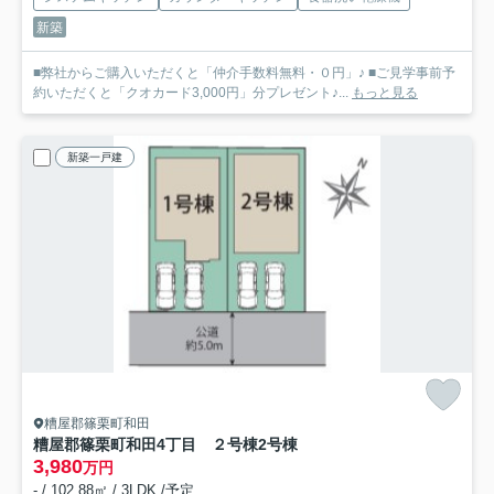
新築
■弊社からご購入いただくと「仲介手数料無料・０円」♪ ■ご見学事前予
約いただくと「クオカード3,000円」分プレゼント♪...
もっと見る
新築一戸建
糟屋郡篠栗町和田
糟屋郡篠栗町和田4丁目 ２号棟
2号棟
3,980
万円
- / 102.88㎡ / 3LDK /予定