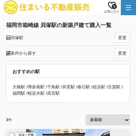
0
お気に入り
福岡市箱崎線 貝塚駅の新築戸建て購入一覧
貝塚駅
変更
条件から探す
変更
おすすめの駅
大橋駅
/
博多南駅
/
千鳥駅
/
井尻駅
/
春日駅
/
姪浜駅
/
古賀駅
/
福間駅
/
桜並木駅
/
高宮駅
3
件
新築一戸建