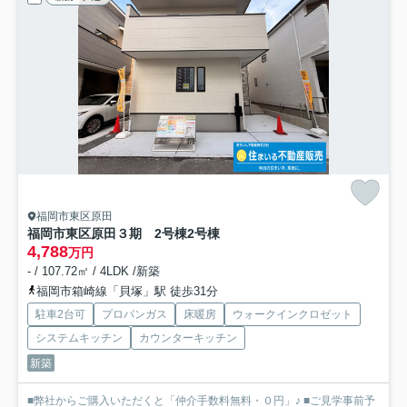
福岡市東区原田
福岡市東区原田３期 2号棟
2号棟
4,788
万円
- / 107.72㎡ / 4LDK /新築
福岡市箱崎線「貝塚」駅 徒歩31分
駐車2台可
プロパンガス
床暖房
ウォークインクロゼット
システムキッチン
カウンターキッチン
新築
■弊社からご購入いただくと「仲介手数料無料・０円」♪ ■ご見学事前予