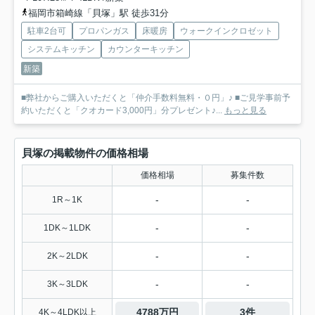
福岡市箱崎線「貝塚」駅 徒歩31分
駐車2台可
プロパンガス
床暖房
ウォークインクロゼット
システムキッチン
カウンターキッチン
新築
■弊社からご購入いただくと「仲介手数料無料・０円」♪ ■ご見学事前予
約いただくと「クオカード3,000円」分プレゼント♪...
もっと見る
貝塚の掲載物件の価格相場
価格相場
募集件数
-
-
1R～1K
-
-
1DK～1LDK
-
-
2K～2LDK
-
-
3K～3LDK
4788万円
3件
4K～4LDK以上