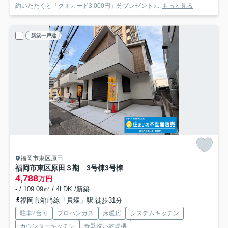
約いただくと「クオカード3,000円」分プレゼント♪...
もっと見る
新築一戸建
福岡市東区原田
福岡市東区原田３期 3号棟
3号棟
4,788
万円
- / 109.09㎡ / 4LDK /新築
福岡市箱崎線「貝塚」駅 徒歩31分
駐車2台可
プロパンガス
床暖房
システムキッチン
カウンターキッチン
食器洗い乾燥機