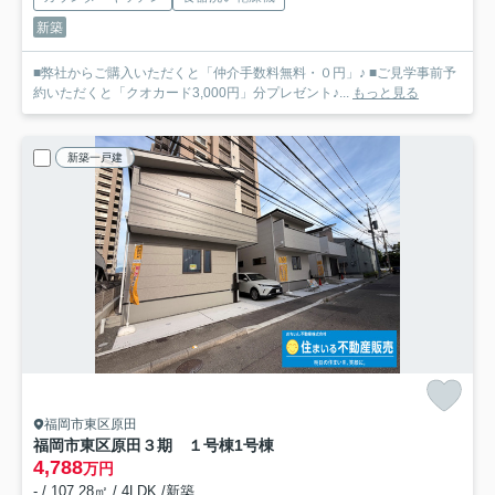
新築
■弊社からご購入いただくと「仲介手数料無料・０円」♪ ■ご見学事前予
約いただくと「クオカード3,000円」分プレゼント♪...
もっと見る
新築一戸建
福岡市東区原田
福岡市東区原田３期 １号棟
1号棟
4,788
万円
- / 107.28㎡ / 4LDK /新築