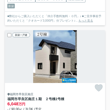
新築
■弊社からご購入いただくと「仲介手数料無料・０円」♪ ■ご見学事前予
約いただくと「クオカード3,000円」分プレゼント♪...
もっと見る
新築一戸建
福岡市早良区南庄
福岡市早良区南庄１期 ２号棟
2号棟
6,048
万円
- / 90.00㎡ / 3LDK /予定