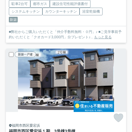
駐車2台可
都市ガス
建設住宅性能評価書付
システムキッチン
カウンターキッチン
浴室乾燥機
新築
■弊社からご購入いただくと「仲介手数料無料・０円」♪ ■ご見学事前予
約いただくと「クオカード3,000円」分プレゼント♪...
もっと見る
新築一戸建
福岡市西区愛宕浜
福岡市西区愛宕浜１期 3号棟
3号棟