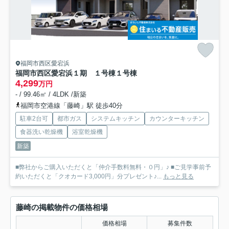
福岡市西区愛宕浜
福岡市西区愛宕浜１期 １号棟
１号棟
4,299
万円
- / 99.46㎡ / 4LDK /新築
福岡市空港線「藤崎」駅 徒歩40分
駐車2台可
都市ガス
システムキッチン
カウンターキッチン
食器洗い乾燥機
浴室乾燥機
新築
■弊社からご購入いただくと「仲介手数料無料・０円」♪ ■ご見学事前予
約いただくと「クオカード3,000円」分プレゼント♪...
もっと見る
藤崎の掲載物件の価格相場
価格相場
募集件数