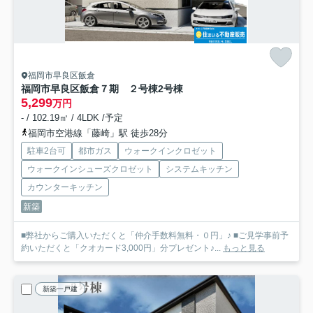
福岡市早良区飯倉
福岡市早良区飯倉７期 ２号棟
2号棟
5,299
万円
- / 102.19㎡ / 4LDK /予定
福岡市空港線「藤崎」駅 徒歩28分
駐車2台可
都市ガス
ウォークインクロゼット
ウォークインシューズクロゼット
システムキッチン
カウンターキッチン
新築
■弊社からご購入いただくと「仲介手数料無料・０円」♪ ■ご見学事前予
約いただくと「クオカード3,000円」分プレゼント♪...
もっと見る
新築一戸建