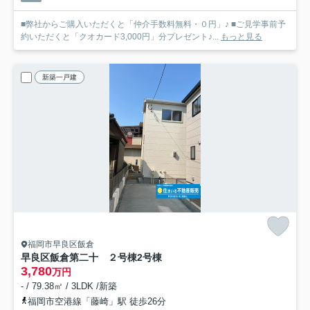
■弊社からご購入いただくと「仲介手数料無料・０円」♪ ■ご見学事前予
約いただくと「クオカード3,000円」分プレゼント♪...
もっと見る
新築一戸建
福岡市早良区飯倉
早良区飯倉第二十 ２号棟
2号棟
3,780
万円
- / 79.38㎡ / 3LDK /新築
福岡市空港線「藤崎」駅 徒歩26分