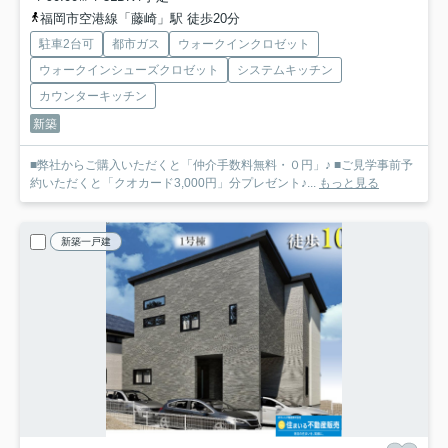
福岡市空港線「藤崎」駅 徒歩20分
駐車2台可
都市ガス
ウォークインクロゼット
ウォークインシューズクロゼット
システムキッチン
カウンターキッチン
新築
■弊社からご購入いただくと「仲介手数料無料・０円」♪ ■ご見学事前予
約いただくと「クオカード3,000円」分プレゼント♪...
もっと見る
新築一戸建