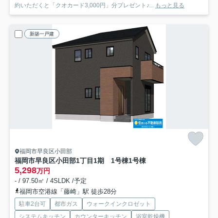
約いただくと「クオカード3,000円」分プレゼント♪...
もっと見る
新築一戸建
福岡市早良区小田部
福岡市早良区小田部1丁目1期 1号棟
1号棟
5,298
万円
- / 97.50㎡ / 4SLDK /予定
福岡市空港線「藤崎」駅 徒歩28分
駐車2台可
都市ガス
ウォークインクロゼット
システムキッチン
カウンターキッチン
浴室乾燥機