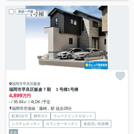
新築一戸建
福岡市早良区飯倉
福岡市早良区飯倉７期 １号棟
1号棟
4,899
万円
- / 95.84㎡ / 4LDK /予定
福岡市空港線「藤崎」駅 徒歩28分
駐車2台可
都市ガス
ウォークインクロゼット
システムキッチン
カウンターキッチン
食器洗い乾燥機
新築