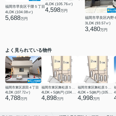
4LDK (105.76㎡)
福岡市早良区干隈５丁目
4,598
万円
4LDK (104.08㎡)
5,688
福岡市早良区内野
万円
3LDK (93.57㎡)
3,480
万円
よく見られている物件
福岡市東区原田４丁目
福岡市東区舞松原５丁目
福岡市東区舞松原５丁目
4LDK (107.72㎡)
4LDK＋S(納戸) (104.08㎡)
4LDK＋S(納戸) (105.70㎡)
4
4,788
4,898
4,998
万円
万円
万円