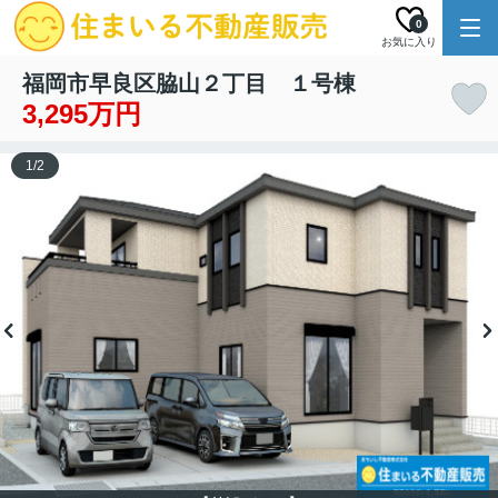
0
お気に入り
福岡市早良区脇山２丁目 １号棟
3,295万円
1
/
2