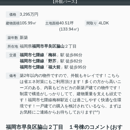
【外観パース】
3,295万円
価格
105.99㎡
40.51坪
4LDK
建物面積
土地面積
間取り
(133.94㎡)
新築
築年数
福岡県
福岡市早良区
脇山
２丁目
所在地
福岡市七隈線
「
梅林
」駅 徒歩86分
交通
福岡市七隈線
「
野芥
」駅 徒歩82分
福岡市七隈線
「
福大前
」駅 徒歩95分
築2年以内の物件ですので、外観もキレイです！こちら
備考
は省エネ対策にもご利用頂けます！多くの方から高いニ
ーズのある、内装もピカピカの新築戸建ての物件です！
制震で構造がしっかりしてて、建物重量を支えも頑丈で
す！福岡市七隈線梅林駅近くは過ごしやすく快適な住環
境です！一戸建ての購入を検討されているなら、まずは
お気軽にご連絡からお待ちしております(^^)
福岡市早良区脇山２丁目 １号棟のコメント(おす