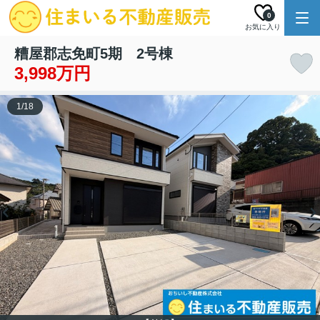
0
お気に入り
糟屋郡志免町5期 2号棟
3,998万円
1
/
18