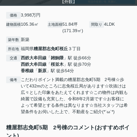
【外観】
3,998万円
価格
105.36㎡
51.84坪
4LDK
建物面積
土地面積
間取り
(171.39㎡)
新築
築年数
福岡県
糟屋郡志免町
桜丘
３丁目
所在地
西鉄大牟田線
「
雑餉隈
」駅 徒歩66分
交通
西鉄大牟田線
「
桜並木
」駅 徒歩70分
香椎線
「
新原
」駅 徒歩54分
こだわりポイント満載の糟屋郡志免町5期 2号棟☆歩
備考
いて432mのところに志免桜丘局があります☆吹抜けは
広々とした印象をあたえてくれます☆この物件は内観も
綺麗で設備も充実した、令和8年2月築です☆お客様に
よって希望とする条件は異なります☆当社スタッフは希
望条件をお伺いした上で、不動産をご紹介(*´ω`*)
糟屋郡志免町5期 2号棟のコメント(おすすめポイ
ント)