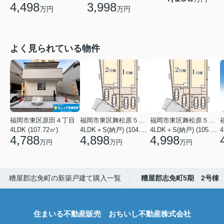
4,498
3,998
万円
万円
よく見られている物件
福岡市東区原田４丁目
福岡市東区舞松原５丁目
福岡市東区舞松原５丁目
4LDK (107.72㎡)
4LDK＋S(納戸) (104.08㎡)
4LDK＋S(納戸) (105.70㎡)
4
4,788
4,898
4,998
万円
万円
万円
糟屋郡志免町の新築戸建て購入一覧
糟屋郡志免町5期 2号棟
住まいる不動産販売 おちいし不動産株式会社