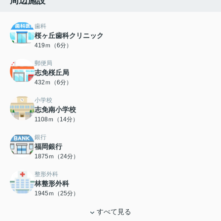
周辺施設
歯科
桜ヶ丘歯科クリニック
419ｍ（6分）
郵便局
志免桜丘局
432ｍ（6分）
小学校
志免南小学校
1108ｍ（14分）
銀行
福岡銀行
1875ｍ（24分）
整形外科
林整形外科
1945ｍ（25分）
すべて見る