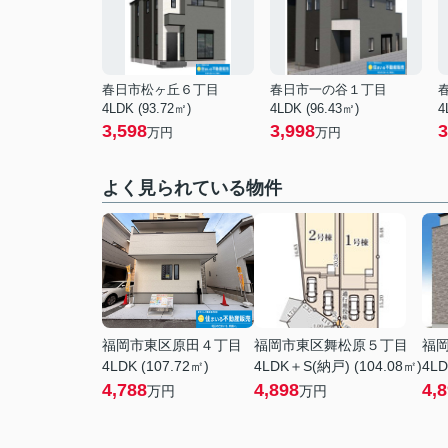
春日市松ヶ丘６丁目
春日市一の谷１丁目
4LDK (93.72㎡)
4LDK (96.43㎡)
4
3,598
3,998
3
万円
万円
よく見られている物件
福岡市東区原田４丁目
福岡市東区舞松原５丁目
福
4LDK (107.72㎡)
4LDK＋S(納戸) (104.08㎡)
4LD
4,788
4,898
4,
万円
万円