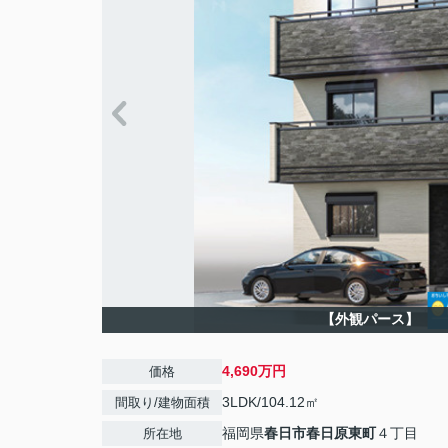
【外観パース】
4,690万円
価格
3LDK/104.12㎡
間取り/建物面積
福岡県
春日市
春日原東町
４丁目
所在地