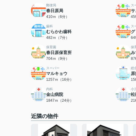
郵便局
ス
春日原局
サ
410ｍ（6分）
4
歯科
ス
むらかわ歯科
グ
482ｍ（7分）
6
保育園
保
春日原保育所
み
704ｍ（9分）
8
スーパー
総
マルキョウ
原
1257ｍ（16分）
1
内科
小
金山病院
松
1847ｍ（24分）
2
近隣の物件