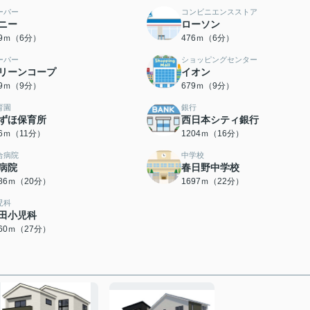
ーパー
コンビニエンスストア
ニー
ローソン
59ｍ（6分）
476ｍ（6分）
ーパー
ショッピングセンター
リーンコープ
イオン
49ｍ（9分）
679ｍ（9分）
育園
銀行
ずほ保育所
西日本シティ銀行
76ｍ（11分）
1204ｍ（16分）
合病院
中学校
病院
春日野中学校
586ｍ（20分）
1697ｍ（22分）
児科
田小児科
160ｍ（27分）