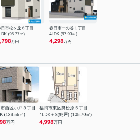
春日市松ヶ丘６丁目
春日市一の谷１丁目
LDK (93.77㎡)
4LDK (97.99㎡)
,798
4,298
万円
万円
岡市西区小戸３丁目
福岡市東区舞松原５丁目
K (128.55㎡)
4LDK＋S(納戸) (105.70㎡)
898
4,998
万円
万円