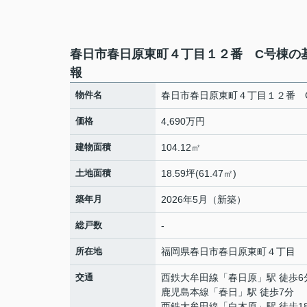
春日市春日原東町４丁目１２番 C号棟の
報
物件名
春日市春日原東町４丁目１２番 
価格
4,690万円
建物面積
104.12㎡
土地面積
18.59坪(61.47㎡)
築年月
2026年5月（新築）
総戸数
-
所在地
福岡県
春日市
春日原東町
４丁目
交通
西鉄大牟田線
「
春日原
」駅 徒歩6
鹿児島本線
「
春日
」駅 徒歩7分
西鉄大牟田線
「
白木原
」駅 徒歩1