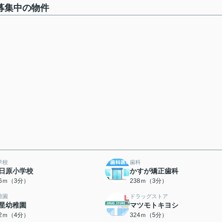
募集中の物件
学校
歯科
日原小学校
かすが矯正歯科
26ｍ（3分）
238ｍ（3分）
稚園
ドラッグストア
星幼稚園
マツモトキヨシ
12ｍ（4分）
324ｍ（5分）