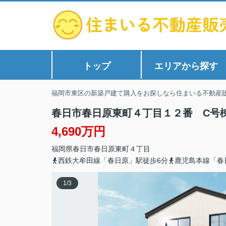
トップ
エリアから探す
福岡市東区の新築戸建て購入をお探しなら住まいる不動産
春日市春日原東町４丁目１２番 C号
4,690万円
福岡県
春日市
春日原東町
４丁目
西鉄大牟田線「春日原」駅徒歩6分
鹿児島本線「春
1
/
3