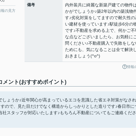
備考
内外装共に綺麗な新築戸建ての物件
情報の見方
かがでしょうか♪築2年以内の築浅物
す♪劣化対策をしてますので耐久性の
い建材を使っています♪駅徒歩6分の
です♪不動産を求める上で、何かご不
な点などございましたら、お気軽に
問ください♪不動産購入で失敗をしな
ためにも、気になることは全て解決
おきましょう(^o^)
情報
メント(おすすめポイント)
でしょうか♪近年関心が高まっているエコを意識した省エネ対策がなさ
ますので、見た目だけでなく構造からしっかりとした造りです♪春日市に
当社スタッフが対応いたします♪もちろん不動産についてもご連絡くだ