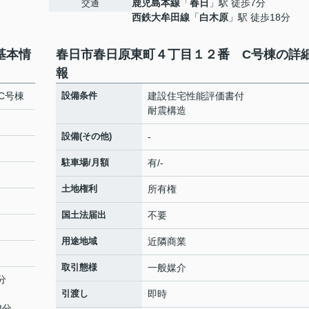
鹿児島本線
「
春日
」駅 徒歩7分
交通
西鉄大牟田線
「
白木原
」駅 徒歩18分
基本情
春日市春日原東町４丁目１２番 C号棟の詳
報
C号棟
設備条件
建設住宅性能評価書付
耐震構造
設備(その他)
-
駐車場/月額
有/-
土地権利
所有権
国土法届出
不要
用途地域
近隣商業
取引態様
一般媒介
分
引渡し
即時
8分