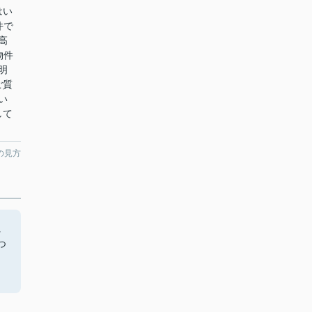
はい
件で
高
物件
明
ご質
い
して
の見方
れ
つ
さ