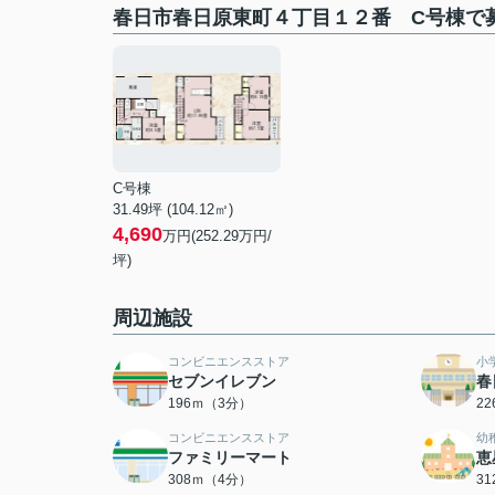
春日市春日原東町４丁目１２番 C号棟で
C号棟
31.49坪 (104.12㎡)
4,690
万円(252.29万円/
坪)
周辺施設
コンビニエンスストア
小
セブンイレブン
春
196ｍ（3分）
2
コンビニエンスストア
幼
ファミリーマート
恵
308ｍ（4分）
3