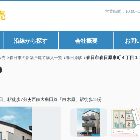
営業時間：10:00
沿線から探す
会社概要
お問
春日市春日原東町４丁目１
販売
春日市の新築戸建て購入一覧
春日原駅
棟
日」駅徒歩7分
西鉄大牟田線「白木原」駅徒歩18分