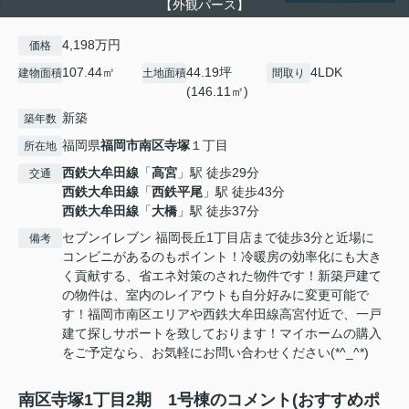
【外観パース】
4,198万円
価格
107.44㎡
44.19坪
4LDK
建物面積
土地面積
間取り
(146.11㎡)
新築
築年数
福岡県
福岡市南区
寺塚
１丁目
所在地
西鉄大牟田線
「
高宮
」駅 徒歩29分
交通
西鉄大牟田線
「
西鉄平尾
」駅 徒歩43分
西鉄大牟田線
「
大橋
」駅 徒歩37分
セブンイレブン 福岡長丘1丁目店まで徒歩3分と近場に
備考
コンビニがあるのもポイント！冷暖房の効率化にも大き
く貢献する、省エネ対策のされた物件です！新築戸建て
の物件は、室内のレイアウトも自分好みに変更可能で
す！福岡市南区エリアや西鉄大牟田線高宮付近で、一戸
建て探しサポートを致しております！マイホームの購入
をご予定なら、お気軽にお問い合わせください(*^_^*)
南区寺塚1丁目2期 1号棟のコメント(おすすめポ