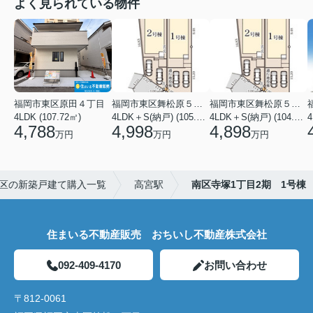
よく見られている物件
福岡市東区原田４丁目
福岡市東区舞松原５丁目
福岡市東区舞松原５丁目
4LDK (107.72㎡)
4LDK＋S(納戸) (105.70㎡)
4LDK＋S(納戸) (104.08㎡)
4
4,788
4,998
4,898
万円
万円
万円
区の新築戸建て購入一覧
高宮駅
南区寺塚1丁目2期 1号棟
住まいる不動産販売 おちいし不動産株式会社
092-409-4170
お問い合わせ
〒812-0061