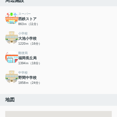
周辺施設
スーパー
西鉄ストア
863ｍ（11分）
小学校
大池小学校
1220ｍ（16分）
郵便局
福岡長丘局
1394ｍ（18分）
中学校
野間中学校
1858ｍ（24分）
地図