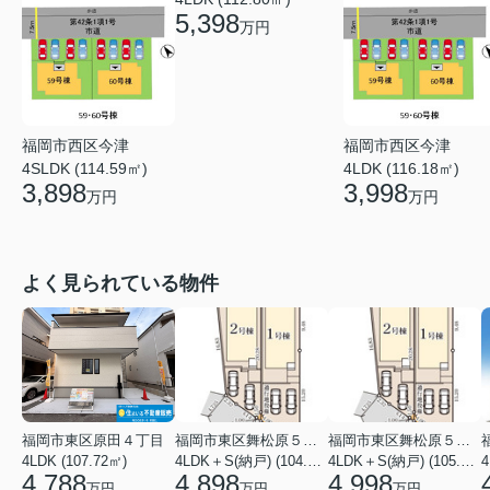
5,398
万円
福岡市西区今津
福岡市西区今津
4SLDK (114.59㎡)
4LDK (116.18㎡)
3,898
3,998
万円
万円
よく見られている物件
福岡市東区原田４丁目
福岡市東区舞松原５丁目
福岡市東区舞松原５丁目
4LDK (107.72㎡)
4LDK＋S(納戸) (104.08㎡)
4LDK＋S(納戸) (105.70㎡)
4
4,788
4,898
4,998
万円
万円
万円