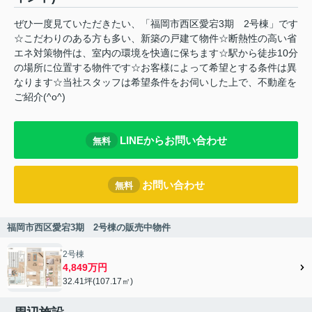
ぜひ一度見ていただきたい、「福岡市西区愛宕3期 2号棟」です
☆こだわりのある方も多い、新築の戸建て物件☆断熱性の高い省
エネ対策物件は、室内の環境を快適に保ちます☆駅から徒歩10分
の場所に位置する物件です☆お客様によって希望とする条件は異
なります☆当社スタッフは希望条件をお伺いした上で、不動産を
ご紹介(^o^)
LINEからお問い合わせ
無料
お問い合わせ
無料
福岡市西区愛宕3期 2号棟の販売中物件
2号棟
4,849万円
32.41坪(107.17㎡)