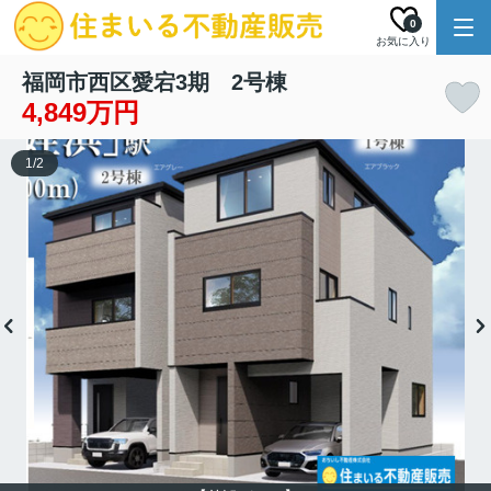
0
お気に入り
福岡市西区愛宕3期 2号棟
4,849万円
1
/
2