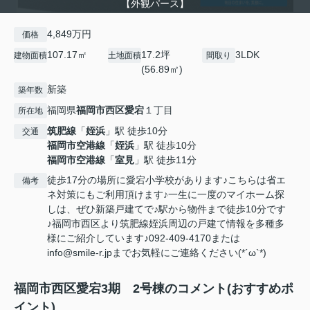
【外観パース】
4,849万円
価格
107.17㎡
17.2坪
3LDK
建物面積
土地面積
間取り
(56.89㎡)
新築
築年数
福岡県
福岡市西区
愛宕
１丁目
所在地
筑肥線
「
姪浜
」駅 徒歩10分
交通
福岡市空港線
「
姪浜
」駅 徒歩10分
福岡市空港線
「
室見
」駅 徒歩11分
徒歩17分の場所に愛宕小学校があります♪こちらは省エ
備考
ネ対策にもご利用頂けます♪一生に一度のマイホーム探
しは、ぜひ新築戸建てで♪駅から物件まで徒歩10分です
♪福岡市西区より筑肥線姪浜周辺の戸建て情報を多種多
様にご紹介しています♪092-409-4170または
info@smile-r.jpまでお気軽にご連絡ください(*´ω`*)
福岡市西区愛宕3期 2号棟のコメント(おすすめポ
イント)