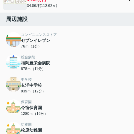
34.06坪(112.62㎡)
周辺施設
コンビニエンスストア
セブンイレブン
76ｍ（1分）
総合病院
福岡豊栄会病院
878ｍ（11分）
中学校
玄洋中学校
939ｍ（12分）
保育園
今宿保育園
1280ｍ（16分）
幼稚園
松原幼稚園