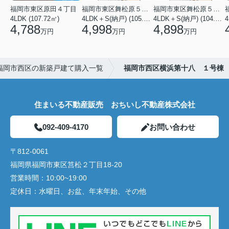
福岡市東区原田４丁目
福岡市東区舞松原５丁目
福岡市東区舞松原５丁目
4LDK (107.72㎡)
4LDK＋S(納戸) (105.70㎡)
4LDK＋S(納戸) (104.08㎡)
4
4,788
4,998
4,898
万円
万円
万円
福岡市西区の新築戸建て購入一覧
福岡市西区横浜第十八 １号棟
住まいる不動産販売 おちいし不動産株式会社
092-409-4170
お問い合わせ
〒812-0061
福岡県福岡市東区筥松２丁目18-20
営業時間：
10:00~19:00
定休日：
水曜日、お盆、年末年始、その他