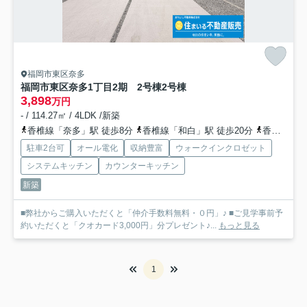
福岡市東区奈多
福岡市東区奈多1丁目2期 2号棟
2号棟
3,898
万円
- / 114.27㎡ / 4LDK /新築
香椎線「奈多」駅 徒歩8分
香椎線「和白」駅 徒歩20分
香椎線「雁ノ巣」駅 徒歩20分
駐車2台可
オール電化
収納豊富
ウォークインクロゼット
システムキッチン
カウンターキッチン
新築
■弊社からご購入いただくと「仲介手数料無料・０円」♪ ■ご見学事前予
約いただくと「クオカード3,000円」分プレゼント♪...
もっと見る
1