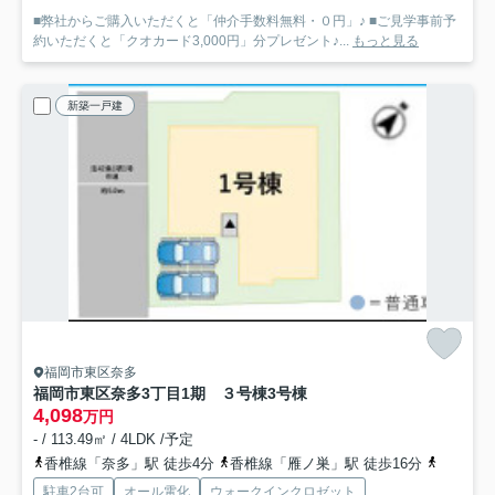
■弊社からご購入いただくと「仲介手数料無料・０円」♪ ■ご見学事前予
約いただくと「クオカード3,000円」分プレゼント♪...
もっと見る
新築一戸建
福岡市東区奈多
福岡市東区奈多3丁目1期 ３号棟
3号棟
4,098
万円
- / 113.49㎡ / 4LDK /予定
香椎線「奈多」駅 徒歩4分
香椎線「雁ノ巣」駅 徒歩16分
香椎線「
駐車2台可
オール電化
ウォークインクロゼット