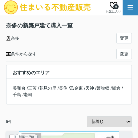
0
お気に入り
奈多の新築戸建て購入一覧
奈多
変更
条件から探す
変更
おすすめのエリア
美和台
/
三苫
/
花見の里
/
長住
/
乙金東
/
天神
/
警弥郷
/
飯倉
/
千鳥
/
老司
5
件
新築一戸建