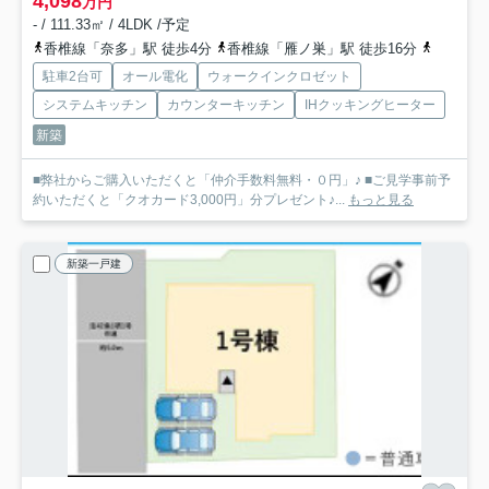
4,098
万円
- / 111.33㎡ / 4LDK /予定
香椎線「奈多」駅 徒歩4分
香椎線「雁ノ巣」駅 徒歩16分
香椎線「
駐車2台可
オール電化
ウォークインクロゼット
システムキッチン
カウンターキッチン
IHクッキングヒーター
新築
■弊社からご購入いただくと「仲介手数料無料・０円」♪ ■ご見学事前予
約いただくと「クオカード3,000円」分プレゼント♪...
もっと見る
新築一戸建