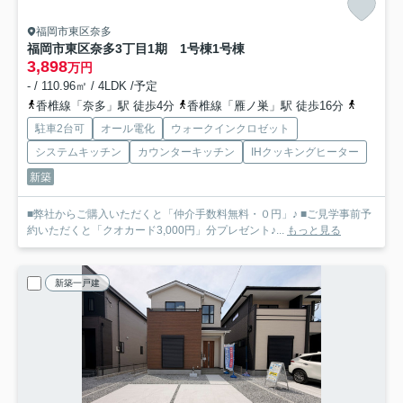
福岡市東区奈多
福岡市東区奈多3丁目1期 1号棟
1号棟
3,898
万円
- / 110.96㎡ / 4LDK /予定
香椎線「奈多」駅 徒歩4分
香椎線「雁ノ巣」駅 徒歩16分
香椎線「
駐車2台可
オール電化
ウォークインクロゼット
システムキッチン
カウンターキッチン
IHクッキングヒーター
新築
■弊社からご購入いただくと「仲介手数料無料・０円」♪ ■ご見学事前予
約いただくと「クオカード3,000円」分プレゼント♪...
もっと見る
新築一戸建