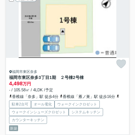
福岡市東区奈多
福岡市東区奈多3丁目1期 ２号棟
2号棟
4,498
万円
- / 105.58㎡ / 4LDK /予定
香椎線「奈多」駅 徒歩4分
香椎線「雁ノ巣」駅 徒歩16分
香椎線「
駐車2台可
オール電化
ウォークインクロゼット
ウォークインシューズクロゼット
システムキッチン
カウンターキッチン
新築