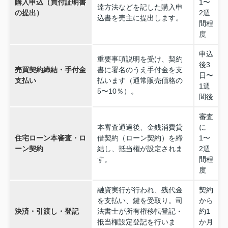
購入申込（買付証明書
1〜
達方法などを記した購入申
の提出）
2週
込書を売主に提出します。
間程
度
申込
重要事項説明を受け、契約
後3
売買契約締結・手付金
書に署名のうえ手付金を支
日〜
支払い
払います（通常販売価格の
1週
5〜10％）。
間後
審査
本審査通過後、金銭消費貸
に
住宅ローン本審査・ロ
借契約（ローン契約）を締
1〜
ーン契約
結し、抵当権が設定されま
2週
す。
間程
度
融資実行が行われ、残代金
契約
を支払い、鍵を受取り。司
から
決済・引渡し・登記
法書士が所有権移転登記・
約1
抵当権設定登記を行いま
か月