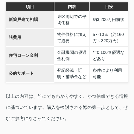
項目
内容
目安
東区周辺での平
新築戸建て相場
約3,200万円前後
均価格
物件価格に加え
5～10％（約160
諸費用
て必要
万～320万円）
金融機関の優遇
年0.100％優遇な
住宅ローン金利
金利例
どあり
登記軽減・証
条件により利用
公的サポート
明・補助金など
可能
以上の内容は、誰にでもわかりやすく、かつ信頼できる情報
に基づいています。購入を検討される際の第一歩として、ぜ
ひご参考になさってください。