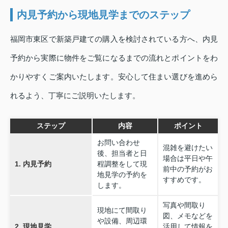
内見予約から現地見学までのステップ
福岡市東区で新築戸建ての購入を検討されている方へ、内見
予約から実際に物件をご覧になるまでの流れとポイントをわ
かりやすくご案内いたします。安心して住まい選びを進めら
れるよう、丁寧にご説明いたします。
ステップ
内容
ポイント
お問い合わせ
混雑を避けたい
後、担当者と日
場合は平日や午
1. 内見予約
程調整をして現
前中の予約がお
地見学の予約を
すすめです。
します。
写真や間取り
現地にて間取り
図、メモなどを
や設備、周辺環
2. 現地見学
活用して情報を