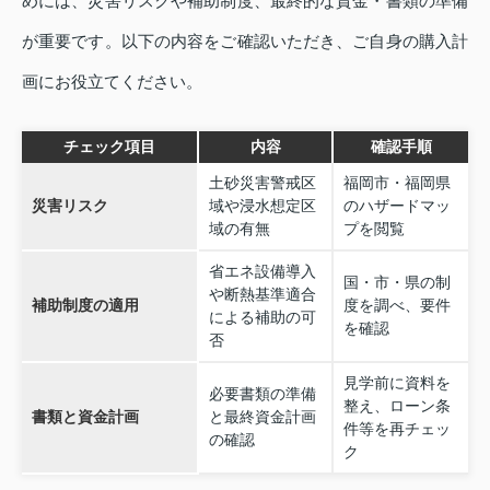
めには、災害リスクや補助制度、最終的な資金・書類の準備
が重要です。以下の内容をご確認いただき、ご自身の購入計
画にお役立てください。
チェック項目
内容
確認手順
土砂災害警戒区
福岡市・福岡県
災害リスク
域や浸水想定区
のハザードマッ
域の有無
プを閲覧
省エネ設備導入
国・市・県の制
や断熱基準適合
補助制度の適用
度を調べ、要件
による補助の可
を確認
否
見学前に資料を
必要書類の準備
整え、ローン条
書類と資金計画
と最終資金計画
件等を再チェッ
の確認
ク