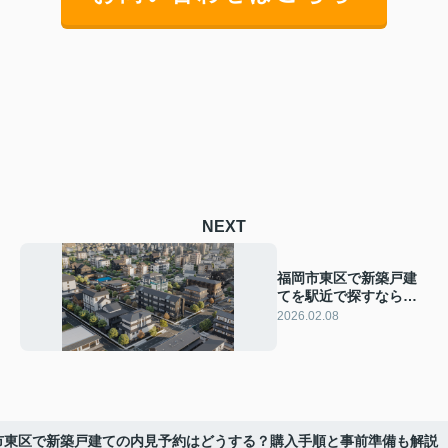
NEXT
福岡市東区で新築戸建
てを駅近で探すならど
こが良い？エリアごと
2026.02.08
の特徴と住みやすさを
紹介
市東区で新築戸建ての内見予約はどうする？購入手順と事前準備も解説