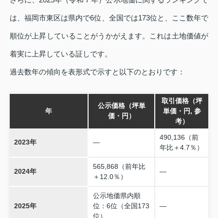
は、福岡市東区は県内で6位、全国では173位と、ここ数年で
順位が上昇していることがうかがえます。これは土地価値が
着実に上昇している証しです。
過去数年の傾向を表形式で示すと以下のとおりです：
取引価格（坪
公示価格（坪単
年
単価・円, 参
価・円）
考）
490,136（前
2023年
—
年比＋4.7％）
565,868（前年比
2024年
—
＋12.0％）
公示地価県内順
2025年
位：6位（全国173
—
位）