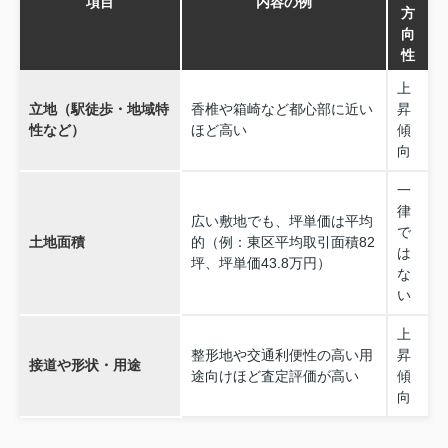
項目
内容の例
方
向
性
上
立地（駅徒歩・地域特
香椎や箱崎など都心部に近い
昇
性など）
ほど高い
傾
向
一
律
広い敷地でも、坪単価は平均
で
土地面積
的（例：東区平均取引面積82
は
坪、坪単価43.8万円）
な
い
上
整形地や交通利便性の高い用
昇
接道や形状・用途
途向けほど査定評価が高い
傾
向