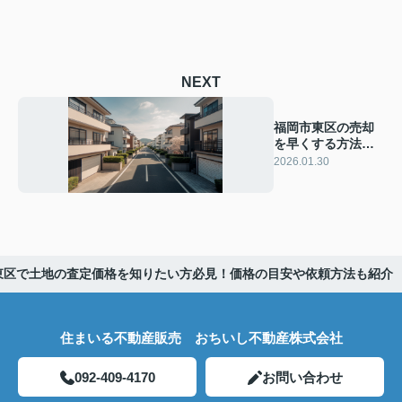
NEXT
福岡市東区の売却
を早くする方法
は？おすすめの流
2026.01.30
れと対策をご紹介
東区で土地の査定価格を知りたい方必見！価格の目安や依頼方法も紹介
住まいる不動産販売 おちいし不動産株式会社
092-409-4170
お問い合わせ