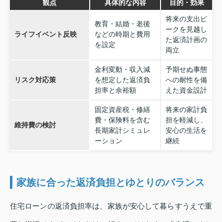
観点
具体的な内容
目的・効果
将来の支出ピ
教育・結婚・老後
ークを見越し
ライフイベント反映
などの時期と費用
た返済計画の
を設定
両立
金利変動・収入減
予期せぬ事態
リスク対応策
を想定した返済負
への耐性を備
担率と余裕額
えた資金設計
固定資産税・修繕
将来の家計負
費・保険料を含む
担を軽減し、
維持費の検討
長期家計シミュレ
安心の生活を
ーション
継続
家族に合った返済負担とゆとりのバランス
住宅ローンの返済負担率は、家族が安心して暮らすうえで重