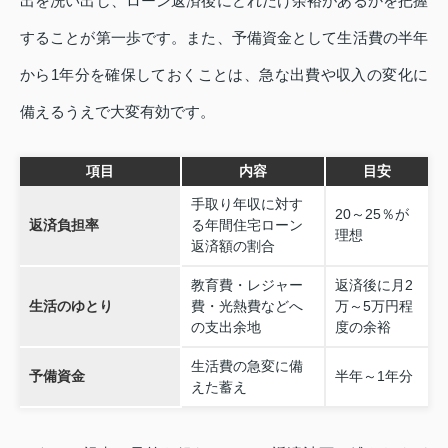
出を洗い出し、ローン返済後にどれだけ余裕があるかを把握
することが第一歩です。また、予備資金として生活費の半年
から1年分を確保しておくことは、急な出費や収入の変化に
備えるうえで大変有効です。
項目
内容
目安
手取り年収に対す
20～25％が
返済負担率
る年間住宅ローン
理想
返済額の割合
教育費・レジャー
返済後に月2
生活のゆとり
費・光熱費などへ
万～5万円程
の支出余地
度の余裕
生活費の急変に備
予備資金
半年～1年分
えた蓄え