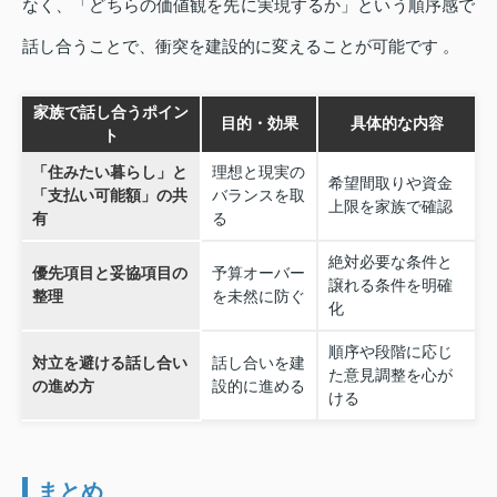
なく、「どちらの価値観を先に実現するか」という順序感で
話し合うことで、衝突を建設的に変えることが可能です 。
家族で話し合うポイン
目的・効果
具体的な内容
ト
「住みたい暮らし」と
理想と現実の
希望間取りや資金
「支払い可能額」の共
バランスを取
上限を家族で確認
有
る
絶対必要な条件と
優先項目と妥協項目の
予算オーバー
譲れる条件を明確
整理
を未然に防ぐ
化
順序や段階に応じ
対立を避ける話し合い
話し合いを建
た意見調整を心が
の進め方
設的に進める
ける
まとめ