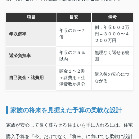
項目
目安
備考
例：年収６００万
年収の５〜７
年収倍率
円→３０００〜４
倍
２００万円
年収の２５％
無理なく返せる範
返済負担率
以内
囲
頭金１〜２割
購入後の安心につ
自己資金・諸費用
＋諸費用＋生
ながる
活費数か月分
家族の将来を見据えた予算の柔軟な設計
家族が安心して長く暮らせる住まいを手に入れるには、住宅
購入予算を「今」だけでなく「将来」に向けても柔軟に設計