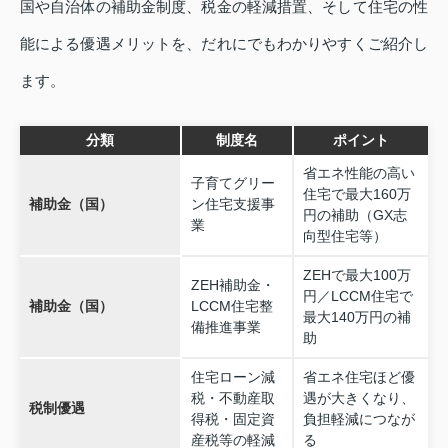
国や自治体の補助金制度、税金の軽減措置、そして住宅の性
能による優遇メリットを、だれにでもわかりやすくご紹介し
ます。
分類
制度名
ポイント
省エネ性能の高い
子育てグリー
住宅で最大160万
補助金（国）
ン住宅支援事
円の補助（GX志
業
向型住宅等）
ZEHで最大100万
ZEH補助金・
円／LCCM住宅で
補助金（国）
LCCM住宅整
最大140万円の補
備推進事業
助
住宅ローン減
省エネ住宅ほど優
税・不動産取
遇が大きくなり、
税制優遇
得税・固定資
負担軽減につなが
産税等の軽減
る