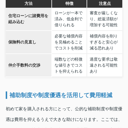
方法
特徴
注意点
ローンが一本で
審査が厳しくな
住宅ローンに諸費用を
済み、低金利で
り、総返済額が
組み込む
借りられる
増加する可能性
必要な補償内容
補償内容を削り
保険料の見直し
を見極めること
すぎると安心が
でコストを削減
減る恐れあり
端数などの軽微
過度な要求は敬
仲介手数料の交渉
な値引きでコス
遠される可能性
トを抑えられる
あり
補助制度や制度優遇を活用して費用軽減
初めて家を購入される方にとって、公的な補助制度や制度優
遇は費用を抑えるうえで大きな助けになります。ここでは、