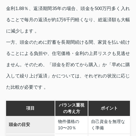
金利1.88％、返済期間35年の場合、頭金を500万円多く入れ
ることで毎月の返済が約1万6千円軽くなり、総返済額も大幅
に減少します 。
一方、頭金のために貯蓄を長期間続ける間、家賃を払い続け
ることによる負担や、住宅価格・金利の上昇リスクも見逃せ
ません。そのため、「頭金を貯めてから購入」か「早めに購
入して繰り上げ返済」かについては、それぞれの状況に応じ
た比較が必要です 。
バランス重視
項目
ポイント
の考え方
物件価格の
自己資金を無理な
頭金の目安
10〜20％
く準備