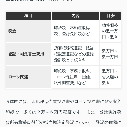
項目
内容
目安
物件価格
印紙税、不動産取得
税金
の数十万
税、登録免許税など
円～数％
所有権移転登記・抵当
数万円～
登記・司法書士費用
権設定登記などの登録
数十万円
免許税と手続き料
印紙税、事務手数料、
数万円～
ローン関連
ローン保証料、団信、
借入額の
物件調査費用など
数％
具体的には、印紙税は売買契約書やローン契約書に貼る収入
印紙で、多くは２万～６万円程度です。 また、登録免許税
は所有権移転登記や抵当権設定登記にかかり、登記の種類に