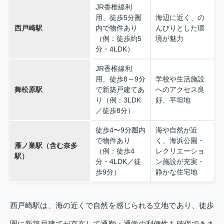
JR香椎線利
用、徒歩5分圏
海辺に近く、の
西戸崎駅
内で物件あり
んびりとした環
（例：徒歩約5
境が魅力
分・4LDK）
JR香椎線利
用、徒歩8～9分
学校や生活施設
舞松原駅
で新築戸建てあ
へのアクセス良
り（例：3LDK
好、平坦地
／徒歩8分）
徒歩4〜9分圏内
海や自然が近
で物件あり
く、海浜公園・
雁ノ巣駅（含む奈多
（例：徒歩4
レクリエーショ
駅）
分・4LDK／徒
ン施設が充実・
歩9分）
静かな住宅地
西戸崎駅は、海の近くで自然を感じられる立地であり、徒歩
圏に新築戸建てが存在して通勤・通学の利便性も確保できま