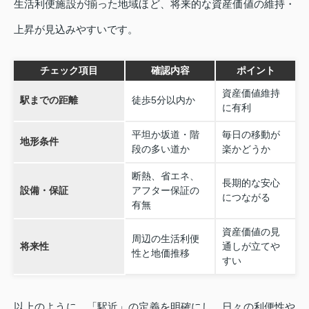
生活利便施設が揃った地域ほど、将来的な資産価値の維持・
上昇が見込みやすいです。
チェック項目
確認内容
ポイント
資産価値維持
駅までの距離
徒歩5分以内か
に有利
平坦か坂道・階
毎日の移動が
地形条件
段の多い道か
楽かどうか
断熱、省エネ、
長期的な安心
設備・保証
アフター保証の
につながる
有無
資産価値の見
周辺の生活利便
将来性
通しが立てや
性と地価推移
すい
以上のように、「駅近」の定義を明確にし、日々の利便性や