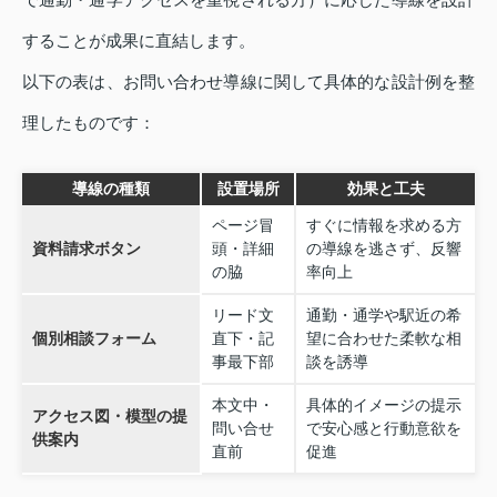
することが成果に直結します。
以下の表は、お問い合わせ導線に関して具体的な設計例を整
理したものです：
導線の種類
設置場所
効果と工夫
ページ冒
すぐに情報を求める方
資料請求ボタン
頭・詳細
の導線を逃さず、反響
の脇
率向上
リード文
通勤・通学や駅近の希
個別相談フォーム
直下・記
望に合わせた柔軟な相
事最下部
談を誘導
本文中・
具体的イメージの提示
アクセス図・模型の提
問い合せ
で安心感と行動意欲を
供案内
直前
促進