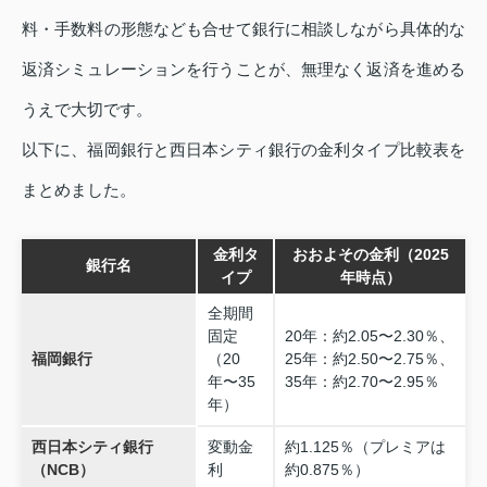
料・手数料の形態なども合せて銀行に相談しながら具体的な
返済シミュレーションを行うことが、無理なく返済を進める
うえで大切です。
以下に、福岡銀行と西日本シティ銀行の金利タイプ比較表を
まとめました。
金利タ
おおよその金利（2025
銀行名
イプ
年時点）
全期間
固定
20年：約2.05〜2.30％、
福岡銀行
（20
25年：約2.50〜2.75％、
年〜35
35年：約2.70〜2.95％
年）
西日本シティ銀行
変動金
約1.125％（プレミアは
（NCB）
利
約0.875％）