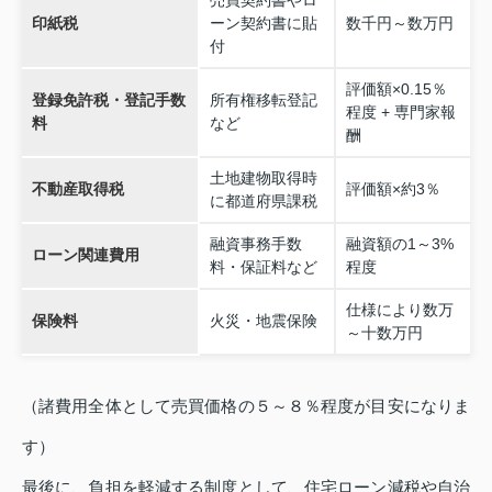
売買契約書やロ
印紙税
ーン契約書に貼
数千円～数万円
付
評価額×0.15％
登録免許税・登記手数
所有権移転登記
程度 + 専門家報
料
など
酬
土地建物取得時
不動産取得税
評価額×約3％
に都道府県課税
融資事務手数
融資額の1～3%
ローン関連費用
料・保証料など
程度
仕様により数万
保険料
火災・地震保険
～十数万円
（諸費用全体として売買価格の５～８％程度が目安になりま
す）
最後に、負担を軽減する制度として、住宅ローン減税や自治