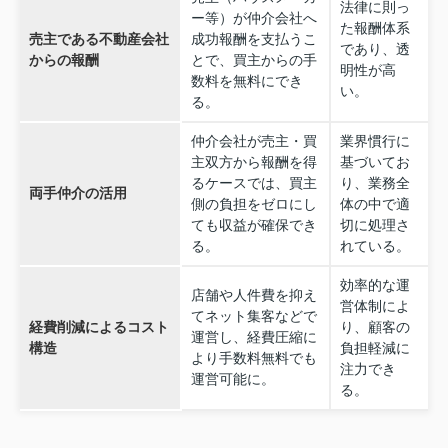
法律に則っ
ー等）が仲介会社へ
た報酬体系
売主である不動産会社
成功報酬を支払うこ
であり、透
からの報酬
とで、買主からの手
明性が高
数料を無料にでき
い。
る。
仲介会社が売主・買
業界慣行に
主双方から報酬を得
基づいてお
るケースでは、買主
り、業務全
両手仲介の活用
側の負担をゼロにし
体の中で適
ても収益が確保でき
切に処理さ
る。
れている。
効率的な運
店舗や人件費を抑え
営体制によ
てネット集客などで
経費削減によるコスト
り、顧客の
運営し、経費圧縮に
構造
負担軽減に
より手数料無料でも
注力でき
運営可能に。
る。