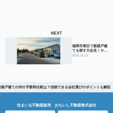
NEXT
福岡市東区で新築戸建
てを探す方必見！サポ
ート充実で安心の購入
2025.10.13
ポイントをご紹介
新築戸建ての仲介手数料比較は？信頼できる会社選びのポイントも解説
住まいる不動産販売 おちいし不動産株式会社