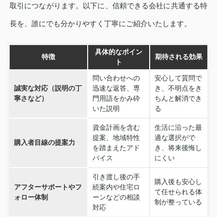
取引につながります。以下に、信頼できる会社に共通する特
長を、誰にでも分かりやすく丁寧にご紹介いたします。
具体的なポイン
特徴
期待される効果
ト
問い合わせへの
安心して質問で
誠実な対応（説明の丁
迅速な返答、専
き、不明点をき
寧さなど）
門用語をかみ砕
ちんと解消でき
いた説明
る
資金計画を含む
生活に沿った最
提案、地域特性
適な選択がで
購入者目線の提案力
を踏まえたアド
き、将来後悔し
バイス
にくい
引き渡し後の手
購入後も安心し
アフターサポートやフ
続案内や住宅ロ
て任せられる体
ォロー体制
ーンなどの相談
制が整っている
対応