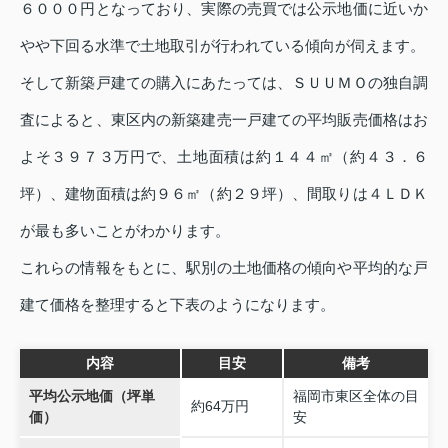
６０００円となっており、実際の売買では公示地価に近いか
やや下回る水準で土地取引が行われている傾向が伺えます。
そして新築戸建ての購入にあたっては、ＳＵＵＭＯの独自調
査によると、東区内の新築建売一戸建ての平均販売価格はお
よそ３９７３万円で、土地面積は約１４４㎡（約４３．６
坪）、建物面積は約９６㎡（約２９坪）、間取りは４ＬＤＫ
が最も多いことがわかります。
これらの情報をもとに、駅別の土地価格の傾向や平均的な戸
建て価格を整理すると下表のようになります。
内容
目安
備考
平均公示地価（坪単
福岡市東区全体の目
約64万円
価）
安