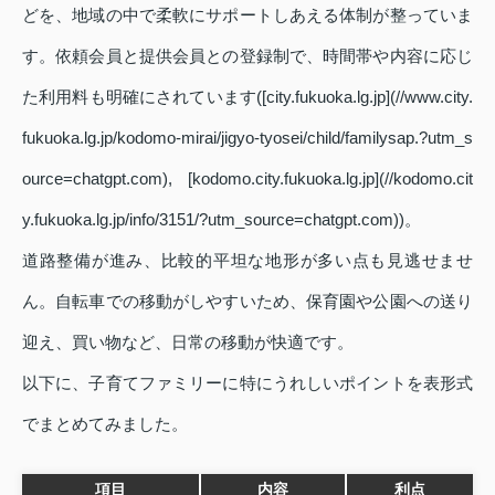
どを、地域の中で柔軟にサポートしあえる体制が整っていま
す。依頼会員と提供会員との登録制で、時間帯や内容に応じ
た利用料も明確にされています([city.fukuoka.lg.jp](//www.city.
fukuoka.lg.jp/kodomo-mirai/jigyo-tyosei/child/familysap.?utm_s
ource=chatgpt.com), [kodomo.city.fukuoka.lg.jp](//kodomo.cit
y.fukuoka.lg.jp/info/3151/?utm_source=chatgpt.com))。
道路整備が進み、比較的平坦な地形が多い点も見逃せませ
ん。自転車での移動がしやすいため、保育園や公園への送り
迎え、買い物など、日常の移動が快適です。
以下に、子育てファミリーに特にうれしいポイントを表形式
でまとめてみました。
項目
内容
利点