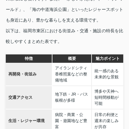
ールド」、「海の中道海浜公園」といったレジャースポット
も身近にあり、豊かな暮らしを支える環境です。
以下は、福岡市東区における街並み・交通・施設の特長を比
較しやすくまとめた表です。
特徴
概要
魅力ポイント
アイランドシティ
統一感のある
再開発・街並み
香椎照葉などの整
未来的な景観
備地域
博多や天神へ
地下鉄・JR・バス
交通アクセス
短時間移動が
板根が多様
可能
病院・商業・公
日常の利便と
生活・レジャー環境
園・遊園地など豊
週末の楽しみ
富
が共存