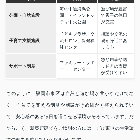
海の中道海浜公
遊び場が豊富
公園・自然施設
園、アイランドシ
で親子の休日
ティ中央公園
が充実
子どもプラザ、交
相談や交流の
子育て支援施設
流サロン、保健福
場が身近にあ
祉センター
り安心
急な用事や送
ファミリー・サポ
サポート制度
り迎えの支援
ート・センター
が受けやすい
このように、福岡市東区は自然と遊び場が豊かなだけでな
く、子育てを支える制度や施設がきめ細かく整えられてい
て、安心感のある毎日を過ごせる環境がそろっています。だ
からこそ、新築戸建てをご検討の方には、ぜひ東区の生活環
境の魅力を感じていただきたいです。