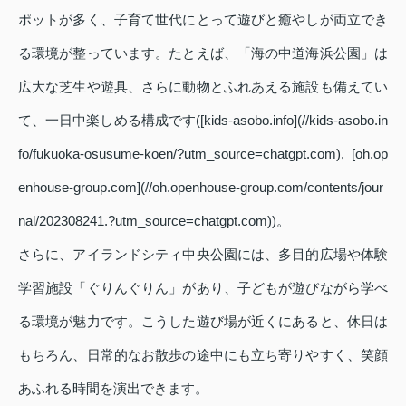
ポットが多く、子育て世代にとって遊びと癒やしが両立でき
る環境が整っています。たとえば、「海の中道海浜公園」は
広大な芝生や遊具、さらに動物とふれあえる施設も備えてい
て、一日中楽しめる構成です([kids-asobo.info](//kids-asobo.in
fo/fukuoka-osusume-koen/?utm_source=chatgpt.com), [oh.op
enhouse-group.com](//oh.openhouse-group.com/contents/jour
nal/202308241.?utm_source=chatgpt.com))。
さらに、アイランドシティ中央公園には、多目的広場や体験
学習施設「ぐりんぐりん」があり、子どもが遊びながら学べ
る環境が魅力です。こうした遊び場が近くにあると、休日は
もちろん、日常的なお散歩の途中にも立ち寄りやすく、笑顔
あふれる時間を演出できます。