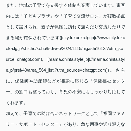
また、地域の子育てを支援する体制も充実しています。東区
内には「子どもプラザ」や「子育て交流サロン」が複数拠点
として設けられ、親子が気軽に訪れて遊んだり交流したりで
きる場が確保されています([city.fukuoka.lg.jp](//www.city.fuku
oka.lg.jp/shicho/koho/fsdweb/2024/1115/higashi1612.?utm_so
urce=chatgpt.com), [mama.chintaistyle.jp](//mama.chintaistyl
e.jp/pref/40/area_564_list.?utm_source=chatgpt.com))。さら
に、保健師や助産師などが相談に応じる「保健福祉センタ
ー」の窓口も整っており、育児の不安にもしっかり対応して
くれます。
加えて、子育ての助け合いネットワークとして「福岡ファミ
リー・サポート・センター」があり、急な用事や送り迎えな