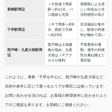
ＪＲ快速で博多
再開発による美
香椎駅周辺
駅へ約11分、バ
しい街並みと生
ス路線も充実
活利便性の高さ
ＪＲで博多へ約8
生活施設が集中
千早駅周辺
分、西鉄で天神
し、駅前の利便
へ約19分
性が極めて高い
西戸崎は土地価
予算重視や通
西戸崎・九産大前駅周
格が低め、九産
勤・通学の利便
辺
大前はＪＲアク
性を兼ね備えた
セスが便利
選択肢
このように、香椎・千早を中心に、西戸崎や九産大前など、
目的や条件に応じて選べるエリアが東区には揃っています。
お問い合わせを頂ければ、お客様の希望条件に合わせたエリ
アのご相談も承ります。お気軽にご連絡ください。