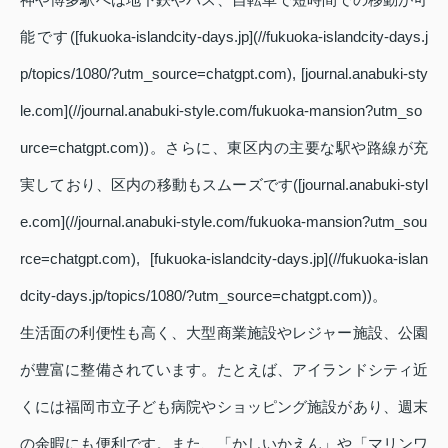
能です([fukuoka-islandcity-days.jp](//fukuoka-islandcity-days.j
p/topics/1080/?utm_source=chatgpt.com), [journal.anabuki-sty
le.com](//journal.anabuki-style.com/fukuoka-mansion?utm_so
urce=chatgpt.com))。さらに、東区内の主要な駅や路線が充
実しており、区内の移動もスムーズです([journal.anabuki-styl
e.com](//journal.anabuki-style.com/fukuoka-mansion?utm_sou
rce=chatgpt.com), [fukuoka-islandcity-days.jp](//fukuoka-islan
dcity-days.jp/topics/1080/?utm_source=chatgpt.com))。
生活面の利便性も高く、大型商業施設やレジャー施設、公園
が豊富に整備されています。たとえば、アイランドシティ近
くには福岡市立子ども病院やショッピング施設があり、週末
の余暇にも便利です。また、「かしいかえん」や「マリンワ