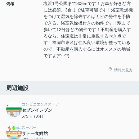
塩浜1号公園まで306mです！お車が好きな方
備考
には必須、3台まで駐車可能です！浴室乾燥機
をつけて湿気を除去すればカビの発生を予防
できる、浴室乾燥機付きの物件です！駅まで
歩いて12分ほどの物件です！不動産を購入す
るなら、住環境は非常に重視するべき点で
す！福岡市東区は住み良い環境が整っている
ので、不動産を購入するにはオススメの地域
ですよ(*^_^*)
情報の見方
周辺施設
コンビニエンスストア
セブンイレブン
575ｍ（8分）
スーパー
サトー食鮮館