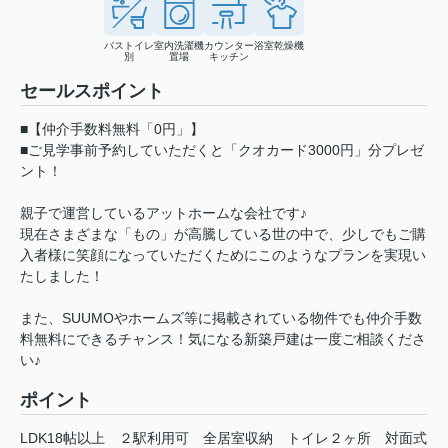
バストイレ
室内洗濯機
カウンター
浴室乾燥機
別
置場
キッチン
セールスポイント
■【仲介手数料無料「0円」】
■ご見学事前予約していただくと「クオカード3000円」分プレゼ
ント！
親子で運営しているアットホームな会社です♪
現在さまざまな「もの」が高騰している世の中で、少しでもご購
入者様に笑顔になっていただくためにこのようなプランを実現い
たしました！
また、SUUMOやホームズ等に掲載されている物件でも仲介手数
料無料にできるチャンス！気になる新築戸建は一度ご相談くださ
い♪
ポイント
LDK18帖以上
２駅利用可
全居室収納
トイレ２ヶ所
対面式