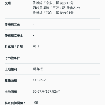
香椎線
「
奈多
」駅 徒歩12分
交通
西鉄貝塚線
「
三苫
」駅 徒歩21分
香椎線
「
和白
」駅 徒歩21分
-
修繕積立金
-
修繕積立基金
有 / -
駐車場 / 月額
その他条件
所有権
土地権利
113.65㎡
建物面積
50.67坪(167.52㎡)
土地面積
-/済
私道負担面積 /