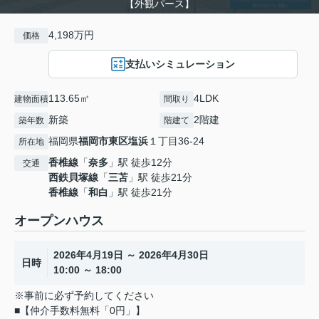
【外観パース】
4,198万円
価格
支払いシミュレーション
113.65㎡
4LDK
建物面積
間取り
新築
2階建
築年数
階建て
福岡県
福岡市東区
塩浜
１丁目36-24
所在地
香椎線
「
奈多
」駅 徒歩12分
交通
西鉄貝塚線
「
三苫
」駅 徒歩21分
香椎線
「
和白
」駅 徒歩21分
オープンハウス
2026年4月19日 ～ 2026年4月30日
日時
10:00 ～ 18:00
※事前に必ず予約してください
■【仲介手数料無料「0円」】