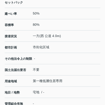
セットバック
50%
建ぺい率
80%
容積率
一方(西 公道 4.0m)
接道状況
市街化区域
都市計画
-
その他法令上の制限
不要
国土法届出要否
第一種低層住居専用
用途地域
宅地 / -
地目 / 地勢
-
管理組合有無