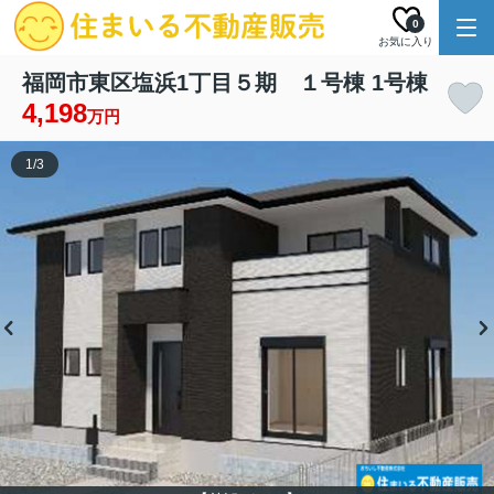
0
お気に入り
福岡市東区塩浜1丁目５期 １号棟 1号棟
4,198
万円
1
/
3