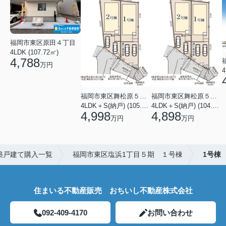
福岡市東区原田４丁目
4LDK (107.72㎡)
4,788
万円
4
福岡市東区舞松原５丁目
福岡市東区舞松原５丁目
4LDK＋S(納戸) (105.70㎡)
4LDK＋S(納戸) (104.08㎡)
4,998
4,898
万円
万円
築戸建て購入一覧
福岡市東区塩浜1丁目５期 １号棟
1号棟
住まいる不動産販売 おちいし不動産株式会社
092-409-4170
お問い合わせ