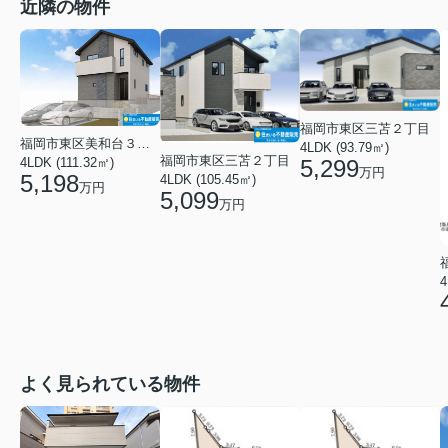
近隣の物件
福岡市東区三苫２丁目
福岡市東区美和台３丁目
4LDK (93.79㎡)
福岡市東区三苫２丁目
5,299
4LDK (111.32㎡)
万円
5,198
4LDK (105.45㎡)
万円
5,099
万円
4
よく見られている物件