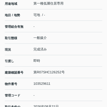
第一種低層住居専用
用途地域
宅地 / -
地目 / 地勢
-
管理組合有無
一般媒介
取引態様
完成済み
現況
即時
引渡し
第R07SHC126252号
建築確認番号
103529611
物件番号
-
管理コード
2026年08月21日
取引条件の