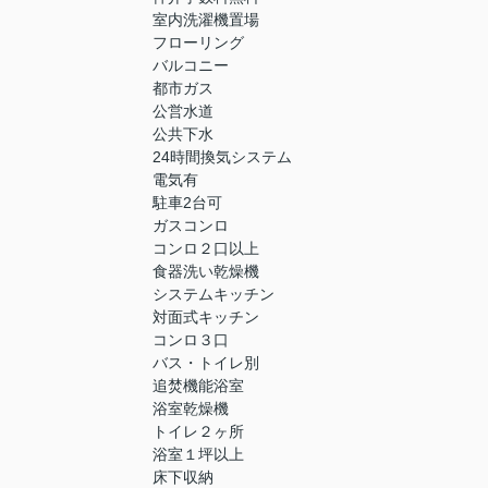
室内洗濯機置場
フローリング
バルコニー
都市ガス
公営水道
公共下水
24時間換気システム
電気有
駐車2台可
ガスコンロ
コンロ２口以上
食器洗い乾燥機
システムキッチン
対面式キッチン
コンロ３口
バス・トイレ別
追焚機能浴室
浴室乾燥機
トイレ２ヶ所
浴室１坪以上
床下収納