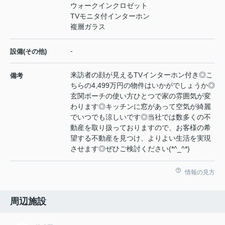
ウォークインクロゼット
TVモニタ付インターホン
複層ガラス
-
設備(その他)
来訪者の顔が見えるTVインターホン付き◎こ
備考
ちらの4,499万円の物件はいかがでしょうか◎
玄関ポーチの使い方ひとつで家の雰囲気が変
わります◎キッチンに窓があって空気が綺麗
でいつでも涼しいです◎当社では数多くの不
動産を取り扱っておりますので、お客様の希
望する不動産を見つけ、よりよい生活を実現
させます◎ぜひご検討ください(*^_^*)
情報の見方
周辺施設