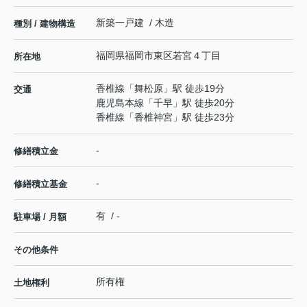
新築一戸建 / 木造
種別 / 建物構造
福岡県
福岡市東区
若宮
４丁目
所在地
香椎線
「
舞松原
」駅 徒歩19分
交通
鹿児島本線
「
千早
」駅 徒歩20分
香椎線
「
香椎神宮
」駅 徒歩23分
-
修繕積立金
-
修繕積立基金
有 / -
駐車場 / 月額
その他条件
所有権
土地権利