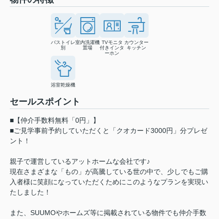
バストイレ
室内洗濯機
TVモニタ
カウンター
別
置場
付きインタ
キッチン
ーホン
浴室乾燥機
セールスポイント
■【仲介手数料無料「0円」】
■ご見学事前予約していただくと「クオカード3000円」分プレゼ
ント！
親子で運営しているアットホームな会社です♪
現在さまざまな「もの」が高騰している世の中で、少しでもご購
入者様に笑顔になっていただくためにこのようなプランを実現い
たしました！
また、SUUMOやホームズ等に掲載されている物件でも仲介手数