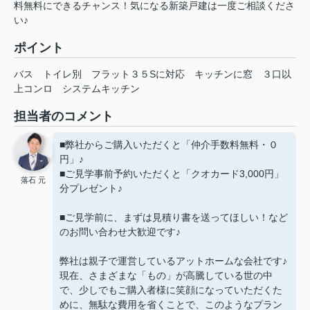
料無料にできるチャンス！気になる新築戸建は一度ご相談くださ
い♪
ポイント
バス
トイレ別
フラット３５Sに対応
キッチンに窓
３口以
上コンロ
システムキッチン
担当者のコメント
■弊社からご購入いただくと「仲介手数料無料・０
円」♪
■ご見学事前予約いただくと「クオカード3,000円」
落石 元
分プレゼント♪
■ご見学前に、まずは見積り書を送ってほしい！など
のお問い合わせ大歓迎です♪
弊社は親子で運営しているアットホームな会社です♪
現在、さまざまな「もの」が高騰している世の中
で、少しでもご購入者様に笑顔になっていただくた
めに、無駄な費用を省くことで、このようなプラン