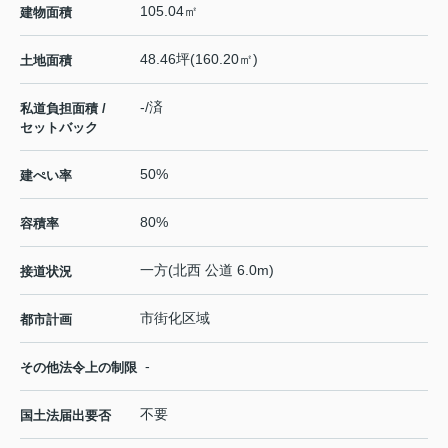
105.04㎡
建物面積
48.46坪(160.20㎡)
土地面積
-/済
私道負担面積 /
セットバック
50%
建ぺい率
80%
容積率
一方(北西 公道 6.0m)
接道状況
市街化区域
都市計画
-
その他法令上の制限
不要
国土法届出要否