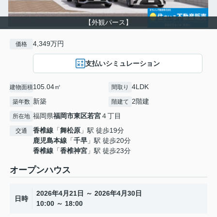
【外観パース】
4,349万円
価格
支払いシミュレーション
105.04㎡
4LDK
建物面積
間取り
新築
2階建
築年数
階建て
福岡県
福岡市東区
若宮
４丁目
所在地
香椎線
「
舞松原
」駅 徒歩19分
交通
鹿児島本線
「
千早
」駅 徒歩20分
香椎線
「
香椎神宮
」駅 徒歩23分
オープンハウス
2026年4月21日 ～ 2026年4月30日
日時
10:00 ～ 18:00