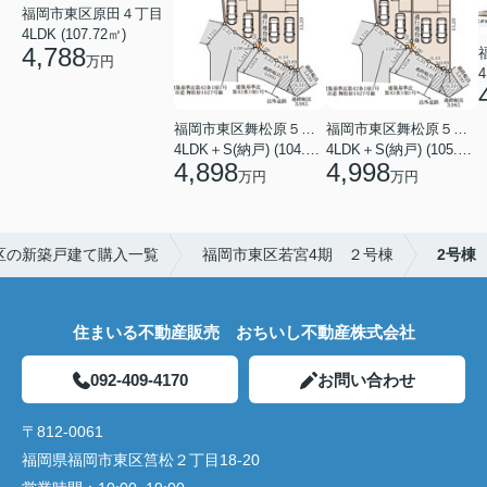
福岡市東区原田４丁目
4LDK (107.72㎡)
4,788
万円
4
福岡市東区舞松原５丁目
福岡市東区舞松原５丁目
4LDK＋S(納戸) (104.08㎡)
4LDK＋S(納戸) (105.70㎡)
4,898
4,998
万円
万円
区の新築戸建て購入一覧
福岡市東区若宮4期 ２号棟
2号棟
住まいる不動産販売 おちいし不動産株式会社
092-409-4170
お問い合わせ
〒812-0061
福岡県福岡市東区筥松２丁目18-20