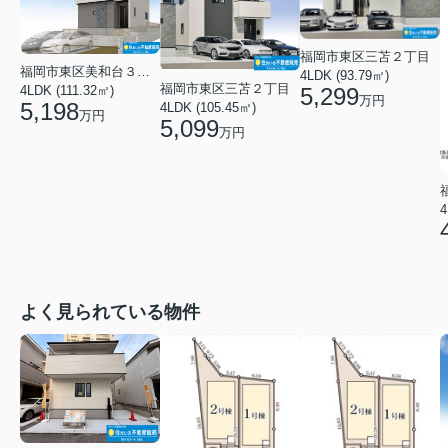
福岡市東区三苫２丁目
福岡市東区美和台３丁目
4LDK (93.79㎡)
福岡市東区三苫２丁目
5,299
4LDK (111.32㎡)
万円
5,198
4LDK (105.45㎡)
万円
5,099
万円
4
よく見られている物件