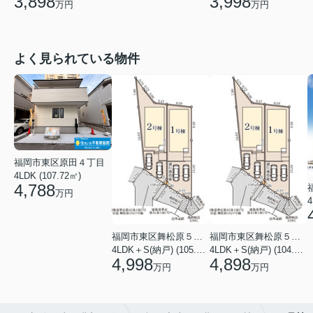
3,898
3,998
万円
万円
よく見られている物件
福岡市東区原田４丁目
4LDK (107.72㎡)
4,788
万円
4
福岡市東区舞松原５丁目
福岡市東区舞松原５丁目
4LDK＋S(納戸) (105.70㎡)
4LDK＋S(納戸) (104.08㎡)
4,998
4,898
万円
万円