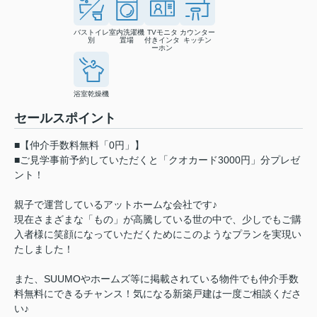
バストイレ
室内洗濯機
TVモニタ
カウンター
別
置場
付きインタ
キッチン
ーホン
浴室乾燥機
セールスポイント
■【仲介手数料無料「0円」】
■ご見学事前予約していただくと「クオカード3000円」分プレゼ
ント！
親子で運営しているアットホームな会社です♪
現在さまざまな「もの」が高騰している世の中で、少しでもご購
入者様に笑顔になっていただくためにこのようなプランを実現い
たしました！
また、SUUMOやホームズ等に掲載されている物件でも仲介手数
料無料にできるチャンス！気になる新築戸建は一度ご相談くださ
い♪