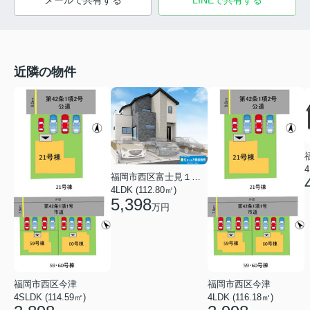
メールで共有する
LINEで共有する
近隣の物件
4
福岡市西区富士見１丁目
4LDK (112.80㎡)
5,398
万円
福岡市西区今津
福岡市西区今津
4SLDK (114.59㎡)
4LDK (116.18㎡)