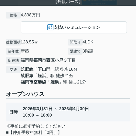
【外観パース】
4,898万円
価格
支払いシミュレーション
128.55㎡
4LDK
建物面積
間取り
新築
3階建
築年数
階建て
福岡県
福岡市西区
小戸
３丁目
所在地
筑肥線
「
下山門
」駅 徒歩16分
交通
筑肥線
「
姪浜
」駅 徒歩21分
福岡市空港線
「
姪浜
」駅 徒歩21分
オープンハウス
2026年3月31日 ～ 2026年4月30日
日時
10:00 ～ 18:00
※事前に必ず予約してください
■【仲介手数料無料「0円」】