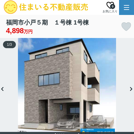
0
お気に入り
福岡市小戸５期 １号棟 1号棟
4,898
万円
1
/
3