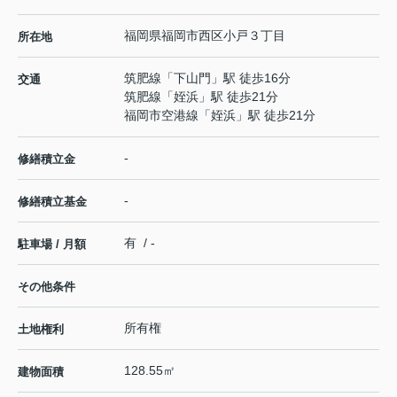
福岡県
福岡市西区
小戸
３丁目
所在地
筑肥線
「
下山門
」駅 徒歩16分
交通
筑肥線
「
姪浜
」駅 徒歩21分
福岡市空港線
「
姪浜
」駅 徒歩21分
-
修繕積立金
-
修繕積立基金
有 / -
駐車場 / 月額
その他条件
所有権
土地権利
128.55㎡
建物面積