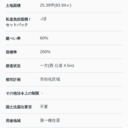
25.39坪(83.94㎡)
土地面積
-/済
私道負担面積 /
セットバック
60%
建ぺい率
200%
容積率
一方(西 公道 4.5m)
接道状況
市街化区域
都市計画
-
その他法令上の制限
不要
国土法届出要否
第一種住居
用途地域