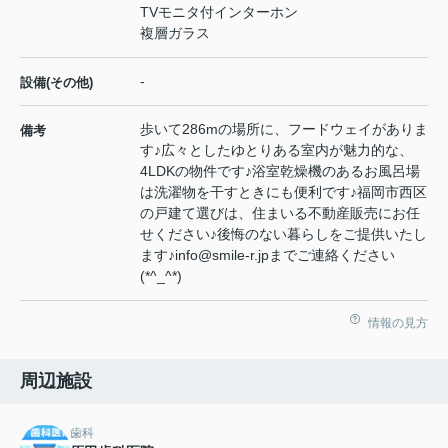
TVモニタ付インターホン
複層ガラス
-
設備(その他)
歩いて286mの場所に、フードウェイがありま
備考
す♪広々としたゆとりある室内が魅力的な、
4LDKの物件です♪浴室乾燥機のあるお風呂場
は洗濯物を干すときにも便利です♪福岡市西区
の戸建て選びは、住まいる不動産販売にお任
せください♪後悔のない暮らしをご提供いたし
ます♪info@smile-r.jpまでご連絡ください
(*^_^*)
情報の見方
周辺施設
歯科