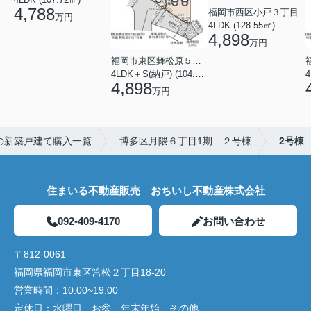
4,788
福岡市西区小戸３丁目
万円
4LDK (128.55㎡)
4,898
万円
福岡市東区舞松原５丁目
4LDK＋S(納戸) (104.08㎡)
4,898
万円
の新築戸建て購入一覧
博多区月隈６丁目1期 ２号棟
2号棟
住まいる不動産販売 おちいし不動産株式会社
092-409-4170
お問い合わせ
〒812-0061
福岡県福岡市東区筥松２丁目18-20
営業時間：
10:00~19:00
定休日：
水曜日、お盆、年末年始、その他