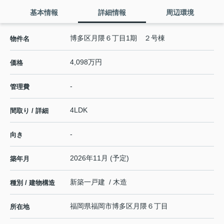
基本情報
詳細情報
周辺環境
博多区月隈６丁目1期 ２号棟
物件名
4,098万円
価格
-
管理費
4LDK
間取り / 詳細
-
向き
2026年11月 (予定)
築年月
新築一戸建 / 木造
種別 / 建物構造
福岡県
福岡市博多区
月隈
６丁目
所在地