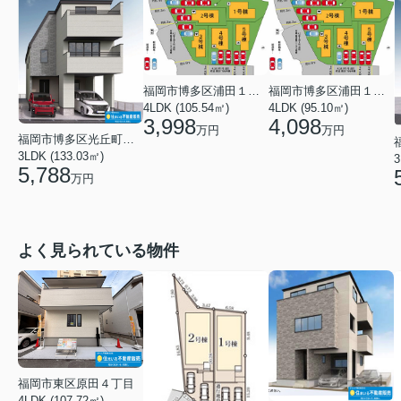
福岡市博多区浦田１丁目
福岡市博多区浦田１丁目
4LDK (105.54㎡)
4LDK (95.10㎡)
3,998
4,098
万円
万円
福岡市博多区光丘町３丁目
3LDK (133.03㎡)
3
5,788
万円
よく見られている物件
福岡市東区原田４丁目
4LDK (107.72㎡)