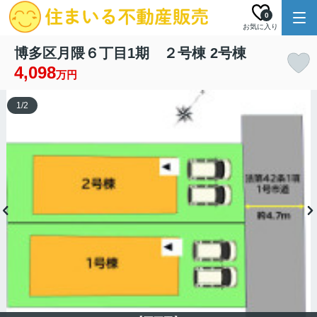
0
お気に入り
博多区月隈６丁目1期 ２号棟 2号棟
4,098
万円
1
/
2