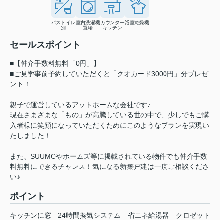
バストイレ
室内洗濯機
カウンター
浴室乾燥機
別
置場
キッチン
セールスポイント
■【仲介手数料無料「0円」】
■ご見学事前予約していただくと「クオカード3000円」分プレゼ
ント！
親子で運営しているアットホームな会社です♪
現在さまざまな「もの」が高騰している世の中で、少しでもご購
入者様に笑顔になっていただくためにこのようなプランを実現い
たしました！
また、SUUMOやホームズ等に掲載されている物件でも仲介手数
料無料にできるチャンス！気になる新築戸建は一度ご相談くださ
い♪
ポイント
キッチンに窓
24時間換気システム
省エネ給湯器
クロゼット