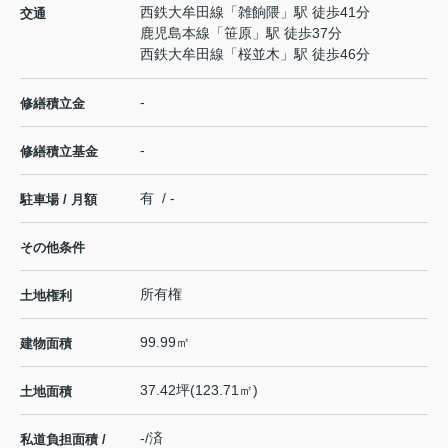
西鉄大牟田線
「
雑餉隈
」駅 徒歩41分
交通
鹿児島本線
「
笹原
」駅 徒歩37分
西鉄大牟田線
「
桜並木
」駅 徒歩46分
-
修繕積立金
-
修繕積立基金
有 / -
駐車場 / 月額
その他条件
所有権
土地権利
99.99㎡
建物面積
37.42坪(123.71㎡)
土地面積
-/済
私道負担面積 /