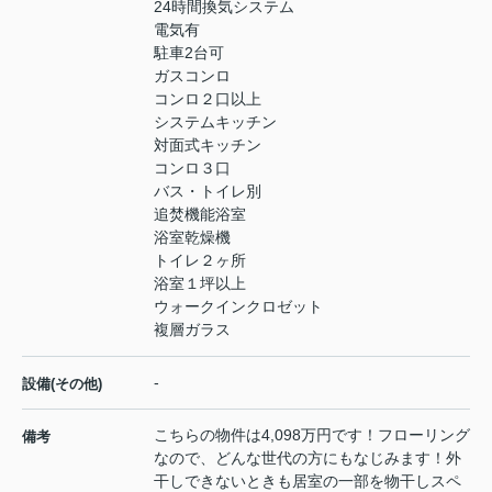
24時間換気システム
電気有
駐車2台可
ガスコンロ
コンロ２口以上
システムキッチン
対面式キッチン
コンロ３口
バス・トイレ別
追焚機能浴室
浴室乾燥機
トイレ２ヶ所
浴室１坪以上
ウォークインクロゼット
複層ガラス
-
設備(その他)
こちらの物件は4,098万円です！フローリング
備考
なので、どんな世代の方にもなじみます！外
干しできないときも居室の一部を物干しスペ