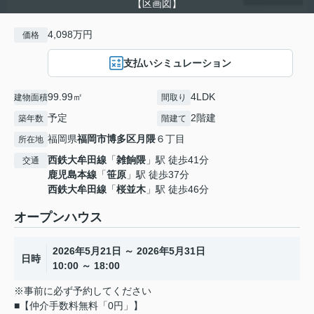
【区画図】
4,098万円
価格
支払いシミュレーション
99.99㎡
4LDK
建物面積
間取り
予定
2階建
築年数
階建て
福岡県
福岡市博多区
月隈
６丁目
所在地
西鉄大牟田線
「
雑餉隈
」駅 徒歩41分
交通
鹿児島本線
「
笹原
」駅 徒歩37分
西鉄大牟田線
「
桜並木
」駅 徒歩46分
オープンハウス
2026年5月21日 ～ 2026年5月31日
日時
10:00 ～ 18:00
※事前に必ず予約してください
■【仲介手数料無料「0円」】