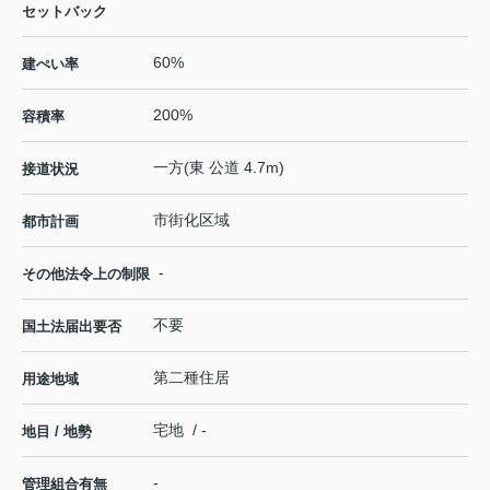
セットバック
60%
建ぺい率
200%
容積率
一方(東 公道 4.7m)
接道状況
市街化区域
都市計画
-
その他法令上の制限
不要
国土法届出要否
第二種住居
用途地域
宅地 / -
地目 / 地勢
-
管理組合有無