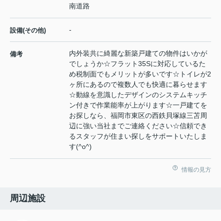
南道路
-
設備(その他)
内外装共に綺麗な新築戸建ての物件はいかが
備考
でしょうか☆フラット35Sに対応しているた
め税制面でもメリットが多いです☆トイレが2
ヶ所にあるので複数人でも快適に暮らせます
☆動線を意識したデザインのシステムキッチ
ン付きで作業能率が上がります☆一戸建てを
お探しなら、福岡市東区の西鉄貝塚線三苫周
辺に強い当社までご連絡ください☆信頼でき
るスタッフが住まい探しをサポートいたしま
す(^o^)
情報の見方
周辺施設