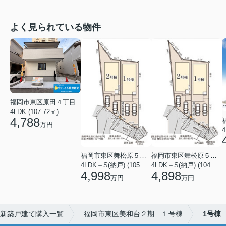
よく見られている物件
福岡市東区原田４丁目
4LDK (107.72㎡)
4,788
万円
4
福岡市東区舞松原５丁目
福岡市東区舞松原５丁目
4LDK＋S(納戸) (105.70㎡)
4LDK＋S(納戸) (104.08㎡)
4,998
4,898
万円
万円
新築戸建て購入一覧
福岡市東区美和台２期 １号棟
1号棟