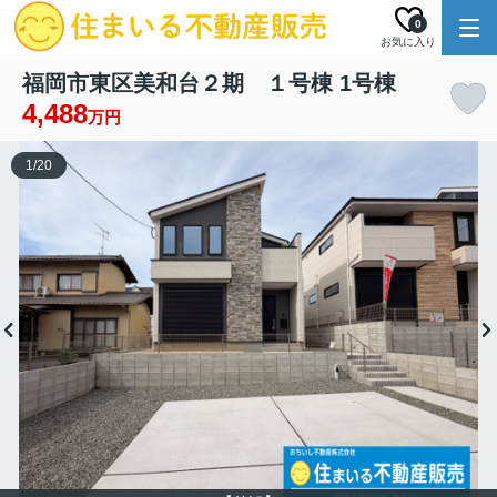
0
お気に入り
福岡市東区美和台２期 １号棟 1号棟
4,488
万円
1
/
20