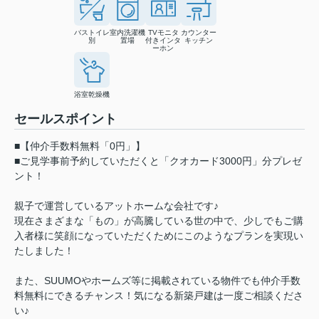
バストイレ
室内洗濯機
TVモニタ
カウンター
別
置場
付きインタ
キッチン
ーホン
浴室乾燥機
セールスポイント
■【仲介手数料無料「0円」】
■ご見学事前予約していただくと「クオカード3000円」分プレゼ
ント！
親子で運営しているアットホームな会社です♪
現在さまざまな「もの」が高騰している世の中で、少しでもご購
入者様に笑顔になっていただくためにこのようなプランを実現い
たしました！
また、SUUMOやホームズ等に掲載されている物件でも仲介手数
料無料にできるチャンス！気になる新築戸建は一度ご相談くださ
い♪