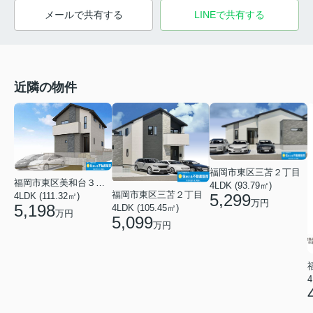
メールで共有する
LINEで共有する
近隣の物件
福岡市東区三苫２丁目
福岡市東区美和台３丁目
4LDK (93.79㎡)
福岡市東区三苫２丁目
5,299
4LDK (111.32㎡)
万円
5,198
4LDK (105.45㎡)
万円
5,099
万円
4