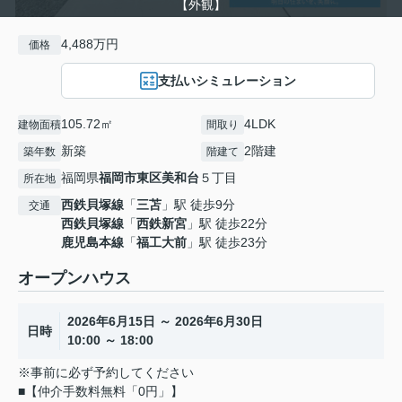
【外観】
4,488万円
価格
支払いシミュレーション
105.72㎡
4LDK
建物面積
間取り
新築
2階建
築年数
階建て
福岡県
福岡市東区
美和台
５丁目
所在地
西鉄貝塚線
「
三苫
」駅 徒歩9分
交通
西鉄貝塚線
「
西鉄新宮
」駅 徒歩22分
鹿児島本線
「
福工大前
」駅 徒歩23分
オープンハウス
2026年6月15日 ～ 2026年6月30日
日時
10:00 ～ 18:00
※事前に必ず予約してください
■【仲介手数料無料「0円」】