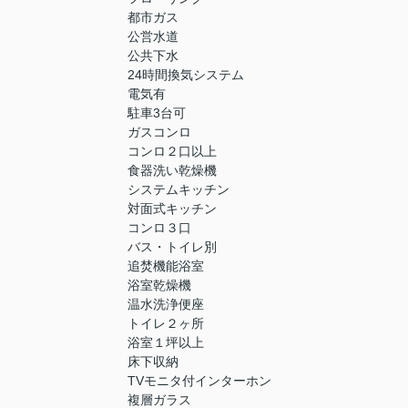
都市ガス
公営水道
公共下水
24時間換気システム
電気有
駐車3台可
ガスコンロ
コンロ２口以上
食器洗い乾燥機
システムキッチン
対面式キッチン
コンロ３口
バス・トイレ別
追焚機能浴室
浴室乾燥機
温水洗浄便座
トイレ２ヶ所
浴室１坪以上
床下収納
TVモニタ付インターホン
複層ガラス