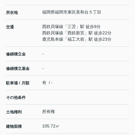
福岡県
福岡市東区
美和台
５丁目
所在地
西鉄貝塚線
「
三苫
」駅 徒歩9分
交通
西鉄貝塚線
「
西鉄新宮
」駅 徒歩22分
鹿児島本線
「
福工大前
」駅 徒歩23分
-
修繕積立金
-
修繕積立基金
有 / -
駐車場 / 月額
その他条件
所有権
土地権利
105.72㎡
建物面積