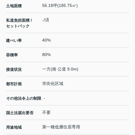
56.18坪(185.75㎡)
土地面積
-/済
私道負担面積 /
セットバック
40%
建ぺい率
80%
容積率
一方(南 公道 9.0m)
接道状況
市街化区域
都市計画
-
その他法令上の制限
不要
国土法届出要否
第一種低層住居専用
用途地域