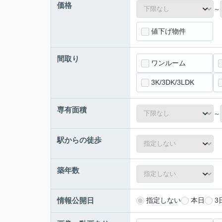
価格
～
値下げ物件
間取り
ワンルーム
3K/3DK/3LDK
専有面積
～
駅からの徒歩
築年数
情報公開日
指定しない
本日
3