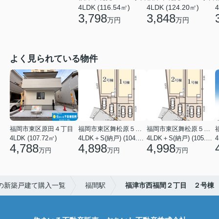
4LDK (116.54㎡)
4LDK (124.20㎡)
4
3,798
3,848
万円
万円
よく見られている物件
福岡市東区原田４丁目
福岡市東区舞松原５丁目
福岡市東区舞松原５丁目
4LDK (107.72㎡)
4LDK＋S(納戸) (104.08㎡)
4LDK＋S(納戸) (105.70㎡)
4
4,788
4,898
4,998
万円
万円
万円
の新築戸建て購入一覧
福間駅
福津市西福間２丁目 ２号棟