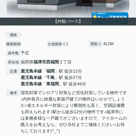
【外観パース】
-
価格
-
-(-)
4LDK
建物面積
土地面積
間取り
予定
築年数
福岡県
福津市
西福間
２丁目
所在地
鹿児島本線
「
福間
」駅 徒歩12分
交通
鹿児島本線
「
千鳥
」駅 徒歩27分
鹿児島本線
「
東福間
」駅 徒歩46分
湿気対策でシロアリ対策など劣化対策している物件です
備考
♪内外装共に綺麗な新築戸建ての物件はいかがでしょう
か♪省エネルギー対策により断熱性も高く、空調設備費
も抑えられます♪駅から徒歩12分の物件です♪福津市に
は多種多様な一戸建てがございますので、マイホームの
購入をお考えなら、ぜひ当社までご連絡ください♪お待
ちしております(^_^)