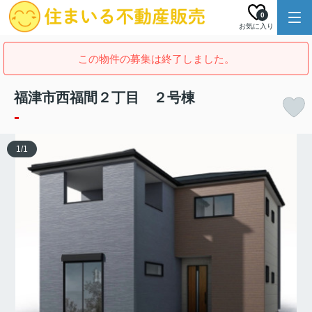
0
お気に入り
この物件の募集は終了しました。
福津市西福間２丁目 ２号棟
-
1
/
1