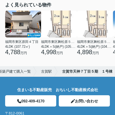
よく見られている物件
福岡市東区原田４丁目
福岡市東区舞松原５丁目
福岡市東区舞松原５丁目
4LDK (107.72㎡)
4LDK＋S(納戸) (105.70㎡)
4LDK＋S(納戸) (104.08㎡)
4
4,788
4,998
4,898
万円
万円
万円
新築戸建て購入一覧
古賀駅
古賀市天神７丁目５期 １号棟
住まいる不動産販売 おちいし不動産株式会社
092-409-4170
お問い合わせ
〒812-0061