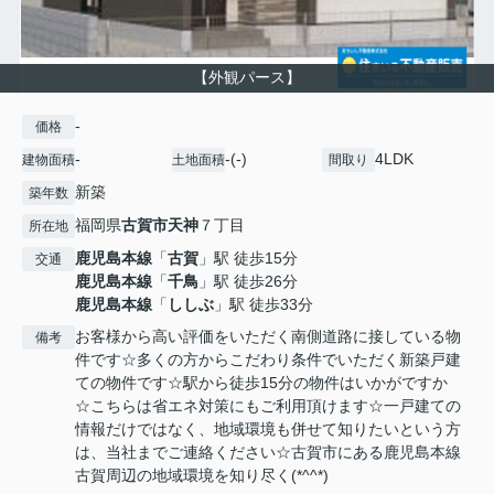
【外観パース】
-
価格
-
-(-)
4LDK
建物面積
土地面積
間取り
新築
築年数
福岡県
古賀市
天神
７丁目
所在地
鹿児島本線
「
古賀
」駅 徒歩15分
交通
鹿児島本線
「
千鳥
」駅 徒歩26分
鹿児島本線
「
ししぶ
」駅 徒歩33分
お客様から高い評価をいただく南側道路に接している物
備考
件です☆多くの方からこだわり条件でいただく新築戸建
ての物件です☆駅から徒歩15分の物件はいかがですか
☆こちらは省エネ対策にもご利用頂けます☆一戸建ての
情報だけではなく、地域環境も併せて知りたいという方
は、当社までご連絡ください☆古賀市にある鹿児島本線
古賀周辺の地域環境を知り尽く(*^^*)