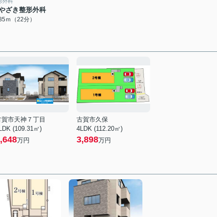
形外科
やざき整形外科
685ｍ（22分）
古賀市天神７丁目
古賀市久保
LDK (109.31㎡)
4LDK (112.20㎡)
,648
3,898
万円
万円