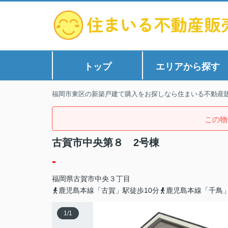
トップ
エリアから探す
福岡市東区の新築戸建て購入をお探しなら住まいる不動産
この物
古賀市中央第８ 2号棟
-
福岡県
古賀市
中央
３丁目
鹿児島本線「古賀」駅徒歩10分
鹿児島本線「千鳥」
1
/
1