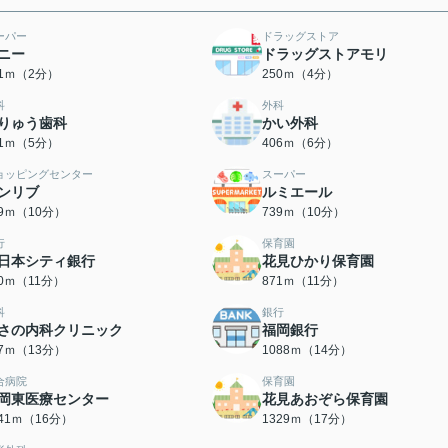
ーパー
ドラッグストア
ニー
ドラッグストアモリ
01ｍ（2分）
250ｍ（4分）
科
外科
りゅう歯科
かい外科
91ｍ（5分）
406ｍ（6分）
ョッピングセンター
スーパー
ンリブ
ルミエール
39ｍ（10分）
739ｍ（10分）
行
保育園
日本シティ銀行
花見ひかり保育園
50ｍ（11分）
871ｍ（11分）
科
銀行
さの内科クリニック
福岡銀行
67ｍ（13分）
1088ｍ（14分）
合病院
保育園
岡東医療センター
花見あおぞら保育園
241ｍ（16分）
1329ｍ（17分）