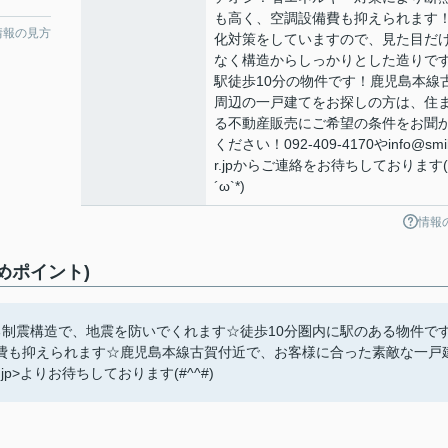
も高く、空調設備費も抑えられます
情報の見方
化対策をしていますので、見た目だ
なく構造からしっかりとした造りで
駅徒歩10分の物件です！鹿児島本線
周辺の一戸建てをお探しの方は、住
る不動産販売にご希望の条件をお聞
ください！092-409-4170やinfo@smil
r.jpからご連絡をお待ちしております(
´ω`*)
情報
めポイント)
る制震構造で、地震を防いでくれます☆徒歩10分圏内に駅のある物件で
費も抑えられます☆鹿児島本線古賀付近で、お客様に合った素敵な一戸
.jp>よりお待ちしております(#^^#)