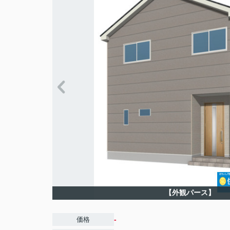
【外観パース】
-
価格