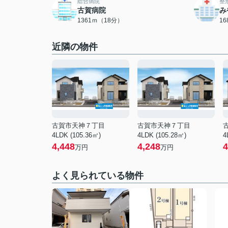
総合病院
整
古賀病院
み
1361ｍ（18分）
1
近隣の物件
古賀市天神７丁目
古賀市天神７丁目
4LDK (105.36㎡)
4LDK (105.28㎡)
4
4,448
4,248
4
万円
万円
よく見られている物件