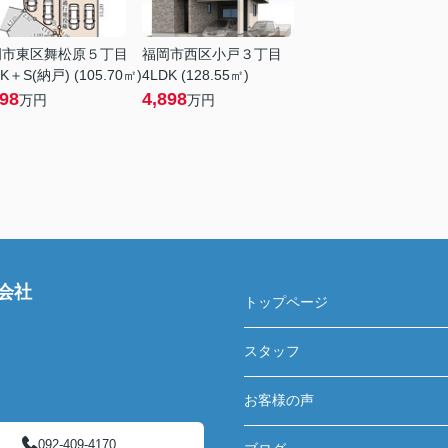
岡市東区舞松原５丁目
福岡市西区小戸３丁目
K＋S(納戸) (105.70㎡)
4LDK (128.55㎡)
998
4,898
万円
万円
会社
トップページ
スタッフ
お客様の声
092-409-4170