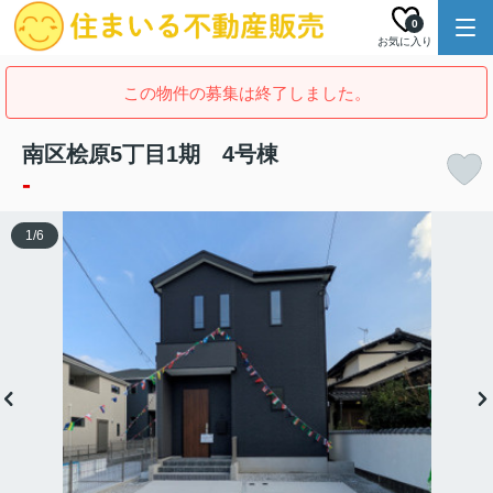
0
お気に入り
この物件の募集は終了しました。
南区桧原5丁目1期 4号棟
-
1
/
6