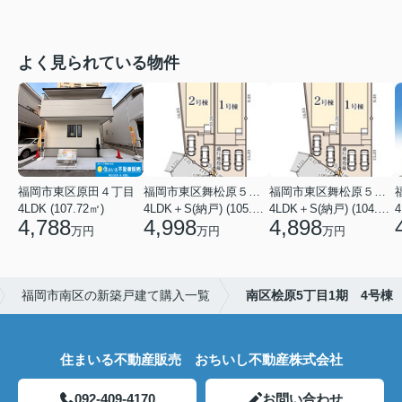
よく見られている物件
福岡市東区原田４丁目
福岡市東区舞松原５丁目
福岡市東区舞松原５丁目
4LDK (107.72㎡)
4LDK＋S(納戸) (105.70㎡)
4LDK＋S(納戸) (104.08㎡)
4
4,788
4,998
4,898
万円
万円
万円
福岡市南区の新築戸建て購入一覧
南区桧原5丁目1期 4号棟
住まいる不動産販売 おちいし不動産株式会社
092-409-4170
お問い合わせ