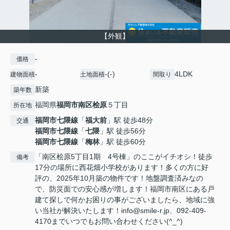
【外観】
-
価格
-
-(-)
4LDK
建物面積
土地面積
間取り
新築
築年数
福岡県
福岡市南区
桧原
５丁目
所在地
福岡市七隈線
「
福大前
」駅 徒歩48分
交通
福岡市七隈線
「
七隈
」駅 徒歩56分
福岡市七隈線
「
梅林
」駅 徒歩60分
「南区桧原5丁目1期 4号棟」のここがイチオシ！徒歩
備考
17分の場所に西花畑小学校があります！多くの方に好
評の、2025年10月築の物件です！地盤調査済みなの
で、防災面での安心感が増します！福岡市南区にある戸
建て探しで何かお困りの事がございましたら、地域に強
い当社が解決いたします！info@smile-r.jp、092-409-
4170までいつでもお問い合わせください(^_^)