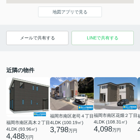
地図アプリで見る
メールで共有する
LINEで共有する
近隣の物件
福岡市南区花畑２丁目
福岡市南区老司４丁目
4LDK (108.31㎡)
福岡市南区高木２丁目
4
4LDK (100.19㎡)
4,098
3,798
4LDK (93.96㎡)
万円
万円
4,488
万円