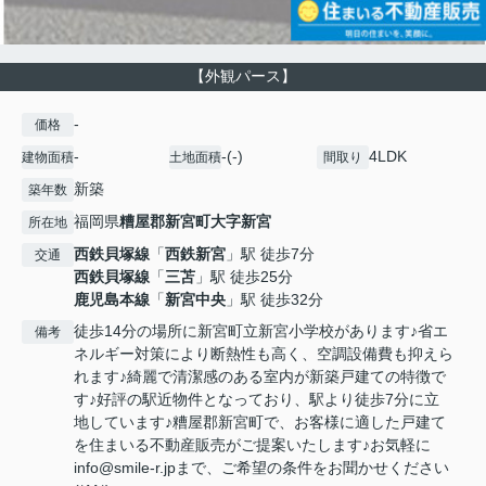
【外観パース】
-
価格
-
-(-)
4LDK
建物面積
土地面積
間取り
新築
築年数
福岡県
糟屋郡新宮町
大字新宮
所在地
西鉄貝塚線
「
西鉄新宮
」駅 徒歩7分
交通
西鉄貝塚線
「
三苫
」駅 徒歩25分
鹿児島本線
「
新宮中央
」駅 徒歩32分
徒歩14分の場所に新宮町立新宮小学校があります♪省エ
備考
ネルギー対策により断熱性も高く、空調設備費も抑えら
れます♪綺麗で清潔感のある室内が新築戸建ての特徴で
す♪好評の駅近物件となっており、駅より徒歩7分に立
地しています♪糟屋郡新宮町で、お客様に適した戸建て
を住まいる不動産販売がご提案いたします♪お気軽に
info@smile-r.jpまで、ご希望の条件をお聞かせください