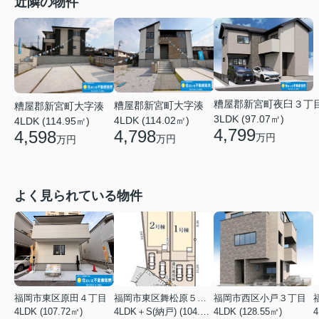
近隣の物件
糟屋郡新宮町夜臼３丁
糟屋郡新宮町大字湊
糟屋郡新宮町大字湊
3LDK (97.07㎡)
4LDK (114.02㎡)
4LDK (114.95㎡)
4,799
4,798
4,598
万円
万円
万円
よく見られている物件
福岡市東区原田４丁目
福岡市東区舞松原５丁目
福岡市西区小戸３丁目
4LDK (107.72㎡)
4LDK＋S(納戸) (104.08㎡)
4LDK (128.55㎡)