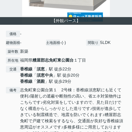
【外観パース】
-
価格
-
-(-)
5LDK
建物面積
土地面積
間取り
新築
築年数
福岡県
糟屋郡志免町
東公園台
１丁目
所在地
香椎線
「
須恵
」駅 徒歩22分
交通
香椎線
「
須恵中央
」駅 徒歩20分
香椎線
「
酒殿
」駅 徒歩29分
志免町東公園台第１ 2号棟：香椎線須恵駅にも近くて
備考
便利♪陽射しの遮蔽や断熱性の高い、省エネ対策物件は
こちらです♪劣化対策をしていますので、見た目だけで
なく構造からしっかりとした造りです♪技術が進歩して
きている制震構造で、地震を防いでくれます♪糟屋郡志
免町で戸建て検索をするなら、交通面が良好な香椎線須
恵周辺がオススメです♪多種多様にご用意しております