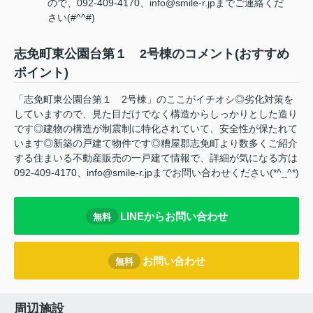
ので、092-409-4170、info@smile-r.jpまでご連絡くだ
さい(#^^#)
志免町東公園台第１ 2号棟のコメント(おすすめ
ポイント)
「志免町東公園台第１ 2号棟」のここがイチオシ◎劣化対策を
していますので、見た目だけでなく構造からしっかりとした造り
です◎建物の構造が制震制に特化されていて、安全性が保たれて
います◎新築の戸建て物件です◎糟屋郡志免町より数多くご紹介
する住まいる不動産販売の一戸建て情報で、詳細が気になる方は
092-409-4170、info@smile-r.jpまでお問い合わせください(*^_^*)
LINEからお問い合わせ
無料
お問い合わせ
無料
周辺施設