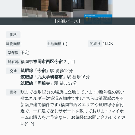
【外観パース】
-
価格
-
-(-)
4LDK
建物面積
土地面積
間取り
予定
築年数
福岡県
福岡市西区
今宿
２丁目
所在地
筑肥線
「
今宿
」駅 徒歩12分
交通
筑肥線
「
九大学研都市
」駅 徒歩16分
筑肥線
「
周船寺
」駅 徒歩37分
駅まで徒歩12分の場所に立地しています♪断熱性の高い
備考
省エネルギー対策済み物件です♪こちらは清潔感のある
新築戸建て物件です♪福岡市西区エリアや筑肥線今宿付
近で、一戸建て探しサポートを致しております♪マイホ
ームの購入をご予定なら、お気軽にお問い合わせくださ
い(^_^)