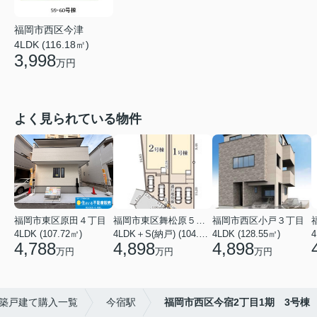
福岡市西区今津
4LDK (116.18㎡)
3,998
万円
よく見られている物件
福岡市東区原田４丁目
福岡市東区舞松原５丁目
福岡市西区小戸３丁目
4LDK (107.72㎡)
4LDK＋S(納戸) (104.08㎡)
4LDK (128.55㎡)
4,788
4,898
4,898
万円
万円
万円
築戸建て購入一覧
今宿駅
福岡市西区今宿2丁目1期 3号棟