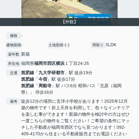
【外観】
-
価格
-
-(-)
3LDK
建物面積
土地面積
間取り
新築
築年数
福岡県
福岡市西区
横浜
１丁目24-25
所在地
筑肥線
「
九大学研都市
」駅 徒歩19分
交通
筑肥線
「
今宿
」駅 徒歩17分
筑肥線
「
周船寺
」駅 バス6分 昭和バス「北原（福岡
県）」 停歩16分
徒歩12分の場所に玄洋小学校があります！2025年12月
備考
築の物件です！折上天井を利用して、色々なインテリア
を楽しむ事ができます！新築の物件を検討中の方はぜひ
一度こちらの物件をご覧ください！ご希望の条件にマッ
チした不動産が福岡市西区でなら見つかります！092-
409-4170から住まいる不動産販売までお電話ください