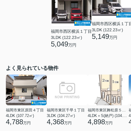
福岡市西区横浜１丁
3LDK (122.23㎡)
福岡市西区横浜１丁目
5,149
3LDK (122.23㎡)
万円
5,049
万円
よく見られている物件
福岡市東区原田４丁目
福岡市東区千早１丁目
福岡市東区舞松原５丁目
4LDK (107.72㎡)
3LDK (104.27㎡)
4LDK＋S(納戸) (104.08㎡)
4
4,788
4,368
4,898
万円
万円
万円