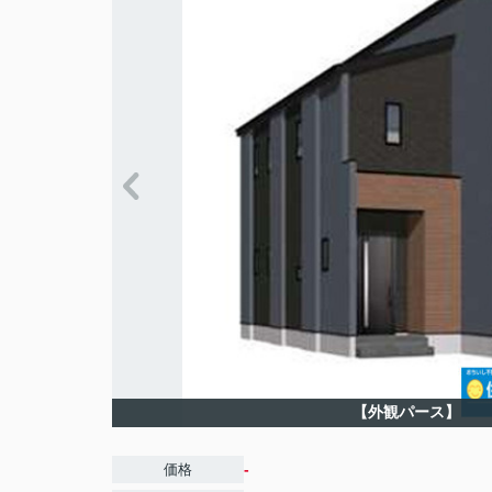
【外観パース】
-
価格