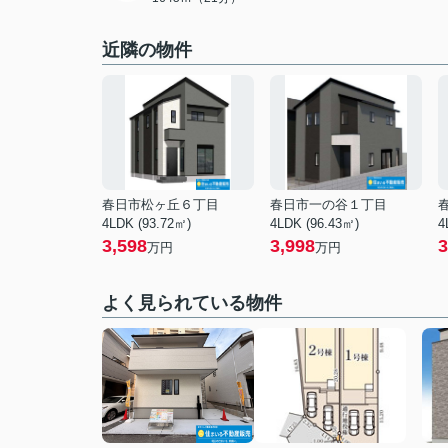
近隣の物件
春日市松ヶ丘６丁目
春日市一の谷１丁目
4LDK (93.72㎡)
4LDK (96.43㎡)
4
3,598
3,998
3
万円
万円
よく見られている物件