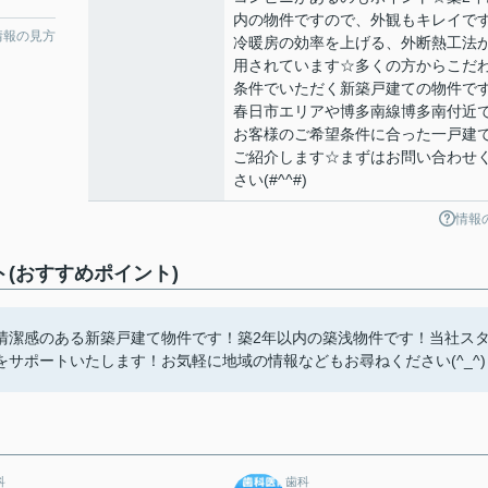
内の物件ですので、外観もキレイで
情報の見方
冷暖房の効率を上げる、外断熱工法
用されています☆多くの方からこだ
条件でいただく新築戸建ての物件で
春日市エリアや博多南線博多南付近
お客様のご希望条件に合った一戸建
ご紹介します☆まずはお問い合わせ
さい(#^^#)
情報
(おすすめポイント)
清潔感のある新築戸建て物件です！築2年以内の築浅物件です！当社ス
サポートいたします！お気軽に地域の情報などもお尋ねください(^_^)
科
歯科