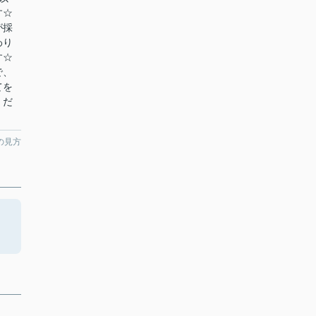
す☆
が採
わり
す☆
で、
てを
くだ
の見方
タ