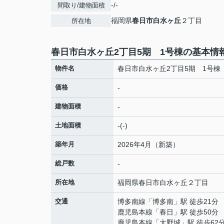
-/-
間取り/建物面積
福岡県
春日市
白水ヶ丘
２丁目
所在地
春日市白水ヶ丘2丁目5期 1号棟の基本情
物件名
春日市白水ヶ丘2丁目5期 1号棟
価格
-
建物面積
-
土地面積
-(-)
築年月
2026年4月（新築）
総戸数
-
所在地
福岡県
春日市
白水ヶ丘
２丁目
交通
博多南線
「
博多南
」駅 徒歩21分
鹿児島本線
「
春日
」駅 徒歩50分
鹿児島本線
「
大野城
」駅 徒歩62