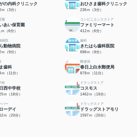
がの内科クリニック
おひさま歯科クリニック
70ｍ（3分）
236ｍ（3分）
育園
コンビニエンスストア
いあい保育園
ファミリーマート
11ｍ（6分）
412ｍ（6分）
物病院
歯科
ら動物病院
きたはら歯科医院
82ｍ（9分）
698ｍ（9分）
科
郵便局
ま歯科
春日上白水郵便局
54ｍ（11分）
879ｍ（11分）
学校
ドラッグストア
日西中学校
コスモス
425ｍ（18分）
1462ｍ（19分）
ーパー
ドラッグストア
ローデイ
ドラッグストアモリ
562ｍ（20分）
1597ｍ（20分）