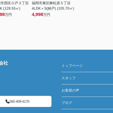
岡市西区小戸３丁目
福岡市東区舞松原５丁目
K (128.55㎡)
4LDK＋S(納戸) (105.70㎡)
898
4,998
万円
万円
会社
トップページ
スタッフ
お客様の声
092-409-4170
ブログ