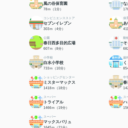
風の谷保育園
な
78ｍ（1分）
1
コンビニエンスストア
保
セブンイレブン
あ
303ｍ（4分）
4
公園
動
春日西多目的広場
そ
607ｍ（8分）
6
小学校
歯
白水小学校
く
733ｍ（10分）
8
ショッピングセンター
中
ミスターマックス
春
1418ｍ（18分）
1
スーパー
ス
トライアル
ハ
1466ｍ（19分）
1
スーパー
マックスバリュ
1645ｍ（21分）