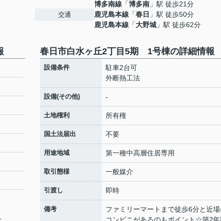
博多南線
「
博多南
」駅 徒歩21分
鹿児島本線
「
春日
」駅 徒歩50分
交通
鹿児島本線
「
大野城
」駅 徒歩62分
報
春日市白水ヶ丘2丁目5期 1号棟の詳細情報
設備条件
駐車2台可
外断熱工法
設備(その他)
-
土地権利
所有権
国土法届出
不要
用途地域
第一種中高層住居専用
取引態様
一般媒介
引渡し
即時
備考
ファミリーマートまで徒歩6分と近場
分
コンビニがあるのもポイント☆築2年