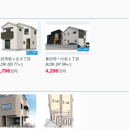
春日市松ヶ丘６丁目
春日市一の谷１丁目
LDK (93.77㎡)
4LDK (97.99㎡)
,798
4,298
万円
万円