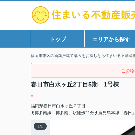
トップ
エリアから探す
福岡市東区の新築戸建て購入をお探しなら住まいる不動産
この物
春日市白水ヶ丘2丁目5期 1号棟
-
福岡県
春日市
白水ヶ丘
２丁目
博多南線「博多南」駅徒歩21分
鹿児島本線「春日」
1
/
1