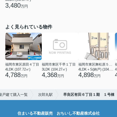
3,480
万円
よく見られている物件
福岡市東区原田４丁目
福岡市東区千早１丁目
福岡市東区舞松原５丁目
4LDK (107.72㎡)
3LDK (104.27㎡)
4LDK＋S(納戸) (104.08㎡)
4
4,788
4,368
4,898
万円
万円
万円
築戸建て購入一覧
次郎丸駅
早良区有田６丁目１期 １号棟
住まいる不動産販売 おちいし不動産株式会社