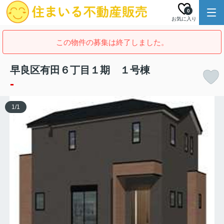
0
お気に入り
この物件の募集は終了しました。
早良区有田６丁目１期 １号棟
-
1
/
1