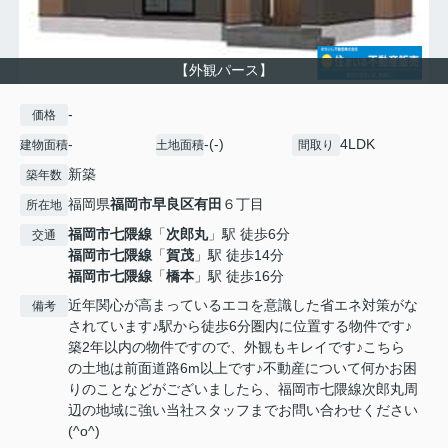
【外観パース】
-
価格
-
-(-)
4LDK
建物面積
土地面積
間取り
新築
築年数
福岡県
福岡市早良区
有田
６丁目
所在地
福岡市七隈線
「
次郎丸
」駅 徒歩6分
交通
福岡市七隈線
「
賀茂
」駅 徒歩14分
福岡市七隈線
「
橋本
」駅 徒歩16分
近年関心が高まっているエコを意識した省エネ対策がな
備考
されています♪駅から徒歩6分圏内に位置する物件です♪
築2年以内の物件ですので、外観もキレイです♪こちら
の土地は前面道路6m以上です♪不動産について何かお困
りのことなどがございましたら、福岡市七隈線次郎丸周
辺の地域に強い当社スタッフまでお問い合わせください
(^o^)