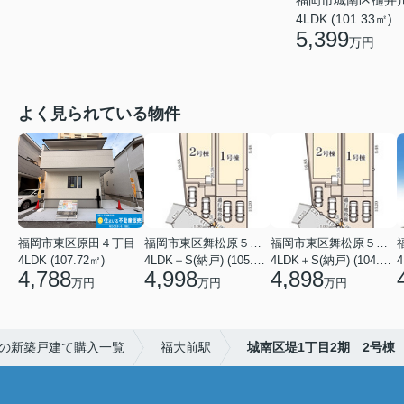
福岡市城南区樋井
4LDK (101.33㎡)
5,399
万円
よく見られている物件
福岡市東区原田４丁目
福岡市東区舞松原５丁目
福岡市東区舞松原５丁目
4LDK (107.72㎡)
4LDK＋S(納戸) (105.70㎡)
4LDK＋S(納戸) (104.08㎡)
4
4,788
4,998
4,898
万円
万円
万円
の新築戸建て購入一覧
福大前駅
城南区堤1丁目2期 2号棟