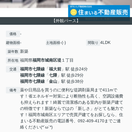
【外観パース】
-
価格
-
-(-)
4LDK
建物面積
土地面積
間取り
新築
築年数
福岡県
福岡市城南区
堤
１丁目
所在地
福岡市七隈線
「
福大前
」駅 徒歩24分
交通
福岡市七隈線
「
七隈
」駅 徒歩29分
福岡市七隈線
「
金山
」駅 徒歩38分
薬や日用品を買うのに便利な堤調剤薬局まで411mで
備考
す！省エネルギー対策により断熱性も高く、空調設備費
も抑えられます！綺麗で清潔感のある室内が新築戸建て
の特徴です！新築ならではの「新しさ」がとても魅力で
す！福岡市城南区エリアで売買戸建てをお探しなら、住
まいる不動産販売の電話番号、092-409-4170までご連
絡ください(*´ω`*)