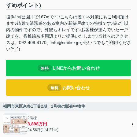
すめポイント)
塩浜1号公園まで167mです♪こちらは省エネ対策にもご利用頂け
ます♪綺麗で清潔感のある室内が新築戸建ての特徴です♪築2年以
内の物件ですので、外観もキレイです♪お客様が望んでいた一戸
建てを、香椎線奈多周辺よりご提供いたします♪当社へのアクセ
スは、092-409-4170、info@smile-r.jpからいつでもご利用くださ
い(^_^)
LINEからお問い合わせ
無料
お問い合わせ
無料
福岡市東区奈多1丁目2期 2号棟の販売中物件
2号棟
3,898万円
34.56坪(114.27㎡)