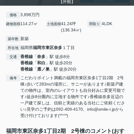
【外観】
3,898万円
価格
114.27㎡
41.24坪
4LDK
建物面積
土地面積
間取り
(136.34㎡)
新築
築年数
福岡県
福岡市東区
奈多
１丁目
所在地
香椎線
「
奈多
」駅 徒歩8分
交通
香椎線
「
和白
」駅 徒歩20分
香椎線
「
雁ノ巣
」駅 徒歩20分
こだわりポイント満載の福岡市東区奈多1丁目2期 2号
備考
棟♪歩いて283mの場所に、サニーがあります♪新築戸建
ての物件は、室内のレイアウトも自分好みに変更可能で
す♪徒歩8分圏内に立地する物件です♪香椎線奈多近辺の
一戸建て探しは、信頼と実績のある当社にご依頼くださ
い♪見学のご予約は092-409-4170、info@smile-r.jpから
受け付けております(*^^*)
福岡市東区奈多1丁目2期 2号棟のコメント(おす