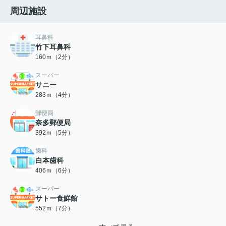
周辺施設
耳鼻科
竹下耳鼻科
160ｍ（2分）
スーパー
サニー
283ｍ（4分）
郵便局
奈多郵便局
392ｍ（5分）
歯科
白本歯科
406ｍ（6分）
スーパー
サトー食鮮館
552ｍ（7分）