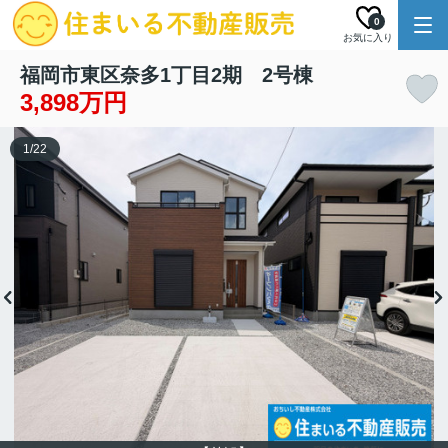
0
お気に入り
福岡市東区奈多1丁目2期 2号棟
3,898万円
1
/
22